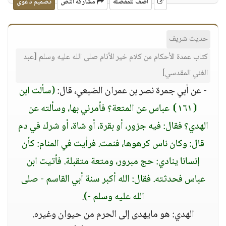
أضف للمفضلة
مشاركة النص
تصميم دعوي
حديث شريف
كتاب عمدة الأحكام من كلام خير الأنام صلى الله عليه وسلم [عبد
الغني المقدسي]
- عن أبي جمرة نصر بن عمران الضبعي، قال:
(سألت ابن
⦗١٦١⦘ عباس عن المتعة؟ فأمرني بها، وسألته عن
الهدي؟ فقال: فيه جزور، أو بقرة، أو شاة، أو شرك في دم
قال: وكان ناس كرهوها، فنمت. فرأيت في المنام: كأن
إنسانا ينادي: حج مبرور، ومتعة متقبلة. فأتيت ابن
عباس فحدثته. فقال: الله أكبر سنة أبي القاسم - صلى
الله عليه وسلم -)
.
الهدي: هو مايهدى إلى الحرم من حيوان وغيره.