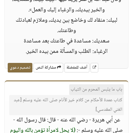
والخير بيديك، والرغباء إليك والعمل».
لبيك: منقاد لك وخاضع بين يديك، وملازم لعبادتك
وطاعتك.
سعديك: مساعدة في طاعتك بعد مساعدة
الرغباء: الطلب والمسألة ممن بيده الخير.
أضف للمفضلة
مشاركة النص
تصميم دعوي
باب ما يلبس المحرم من الثياب
كتاب عمدة الأحكام من كلام خير الأنام صلى الله عليه وسلم [عبد
الغني المقدسي]
عن أبي هريرة - رضي الله عنه - قال: قال رسول الله -
صلى الله عليه وسلم -:
(لا يحل لامرأة تؤمن بالله واليوم