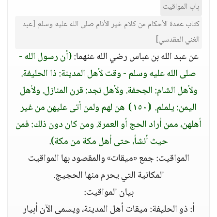
باب المواقيت
كتاب عمدة الأحكام من كلام خير الأنام صلى الله عليه وسلم [عبد
الغني المقدسي]
عن عبد الله بن عباس رضي الله عنهما:
(أن رسول الله -
صلى الله عليه وسلم - وقت لأهل المدينة: ذا الحليفة.
ولأهل الشام: الجحفة. ولأهل نجد: قرن المنازل. ولأهل
اليمن: يلملم. ⦗١٥٠⦘ هن لهم ولمن أتى عليهن من غير
أهلهن، ممن أراد الحج أو العمرة. ومن كان دون ذلك: فمن
حيث أنشأ، حتى أهل مكة من مكة)
.
المواقيت: جمع «ميقات» والمقصود بها المواقيت
المكانية التي يحرم منها الحجيج.
بيان المواقيت:
أ: ذو الحليفة: ميقات أهل المدينة، ويسمى الآن أبيار