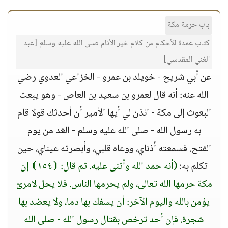
باب حرمة مكة
كتاب عمدة الأحكام من كلام خير الأنام صلى الله عليه وسلم [عبد
الغني المقدسي]
عن أبي شريح - خويلد بن عمرو - الخزاعي العدوي رضي
الله عنه: أنه قال لعمرو بن سعيد بن العاص - وهو يبعث
البعوث إلى مكة - ائذن لي أيها الأمير أن أحدثك قولا قام
به رسول الله - صلى الله عليه وسلم - الغد من يوم
الفتح. فسمعته أذناي، ووعاه قلبي، وأبصرته عيناي، حين
تكلم به:
(أنه حمد الله وأثنى عليه. ثم قال: ⦗١٥٤⦘ إن
مكة حرمها الله تعالى، ولم يحرمها الناس. فلا يحل لامرئ
يؤمن بالله واليوم الآخر: أن يسفك بها دما، ولا يعضد بها
شجرة. فإن أحد ترخص بقتال رسول الله - صلى الله