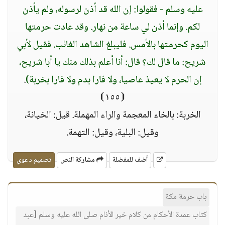
عليه وسلم - فقولوا: إن الله قد أذن لرسوله، ولم يأذن
لكم. وإنما أذن لي ساعة من نهار. وقد عادت حرمتها
اليوم كحرمتها بالأمس. فليبلغ الشاهد الغائب. فقيل لأبي
شريح: ما قال لك؟ قال: أنا أعلم بذلك منك يا أبا شريح،
إن الحرم لا يعيذ عاصيا، ولا فارا بدم ولا فارا بخربة)
.
⦗١٥٥⦘
الخربة: بالخاء المعجمة والراء المهملة. قيل: الخيانة،
وقيل: البلية، وقيل: التهمة.
أضف للمفضلة
مشاركة النص
تصميم دعوي
باب حرمة مكة
كتاب عمدة الأحكام من كلام خير الأنام صلى الله عليه وسلم [عبد