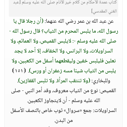
كتاب عمدة الأحكام من كلام خير الأنام صلى الله عليه وسلم [عبد
الغني المقدسي]
عن عبد الله بن عمر رضي الله عنهما:
(أن رجلا قال يا
رسول الله، ما يلبس المحرم من الثياب؟ قال رسول الله -
صلى الله عليه وسلم -: لايلبس القميص، ولا العمائم، ولا
السراويلات، ولا البرانس، ولا الخفاف، إلا أحد لا يجد
نعلين فليلبس خفين وليقطعهما أسفل من الكعبين، ولا
يلبس من الثياب شيئا مسه زعفران أو ورس)
. ⦗١٥١⦘
وللبخاري:
(ولا تنتقب المرأة. ولا تلبس القفازين)
.
القميص: نوع من الثياب معروف، وقد أمر النبي - صلى
الله عليه وسلم - أن لايتجاوز الكعبين.
السراويلات: جمع «سروال» ثوب خاص بالنصف الأسفل
من البدن.