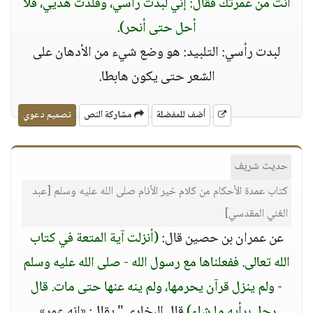
أنت من عمرتك فقال: إني لبدت رأسي، وقلدت هديي، فلا
أحل حتى أنحر)
.
لبدت رأسي: التلبيد: هو وضع شيء من الأدهان على
الشعر حتى يكون هابطا.
أضف للمفضلة
مشاركة النص
تصميم دعوي
حديث شريف
كتاب عمدة الأحكام من كلام خير الأنام صلى الله عليه وسلم [عبد
الغني المقدسي]
عن عمران بن حصين قال:
(أنزلت آية المتعة في كتاب
الله تعالى. ففعلناها مع رسول الله - صلى الله عليه وسلم
- ولم ينزل قرآن يحرمها، ولم ينه عنها حتى مات. قال
رجل برأيه ما شاء)
قال البخاري " يقال: «إنه عمر».