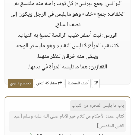
البرانس: جمع «برنس»: كل ثوب رأسه منه ملتسق به.
الخفاف: جمع «خف» وهو مايلبس في الرجل ويكون إلى
نصف الساق.
الورس: نبت أصفر طيب الرائحة تصبغ به الثياب.
لاتنتقب المرأة: لاتلبس النقاب: وهو مايستر الوجه
ويبقى منه خرقان تنظر منهما.
القفازين: هما ماتلبسه المرأة في يديها.
أضف للمفضلة
مشاركة النص
تصميم دعوي
باب ما يلبس المحرم من الثياب
كتاب عمدة الأحكام من كلام خير الأنام صلى الله عليه وسلم [عبد
الغني المقدسي]