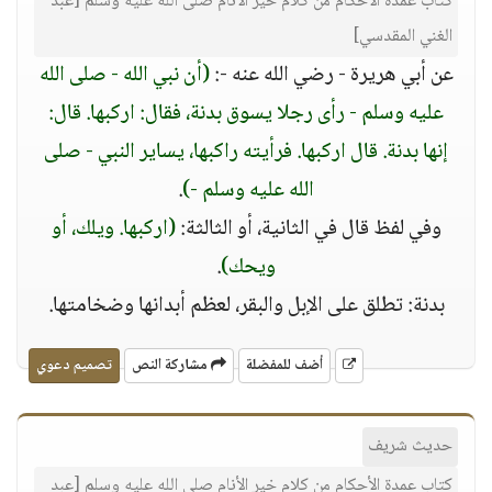
كتاب عمدة الأحكام من كلام خير الأنام صلى الله عليه وسلم [عبد
الغني المقدسي]
عن أبي هريرة - رضي الله عنه -:
(أن نبي الله - صلى الله
عليه وسلم - رأى رجلا يسوق بدنة، فقال: اركبها. قال:
إنها بدنة. قال اركبها. فرأيته راكبها، يساير النبي - صلى
الله عليه وسلم -)
.
وفي لفظ قال في الثانية، أو الثالثة:
(اركبها. ويلك، أو
ويحك)
.
بدنة: تطلق على الإبل والبقر، لعظم أبدانها وضخامتها.
أضف للمفضلة
مشاركة النص
تصميم دعوي
حديث شريف
كتاب عمدة الأحكام من كلام خير الأنام صلى الله عليه وسلم [عبد