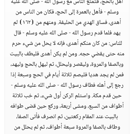
أهل بالحج، فتمتع الناس مع رسول الله - صلى الله عليه
وسلم - فأهل بالعمرة إلى الحج، فكان من الناس من
أهدى، فساق الهدي من الحليفة. ومنهم من ⦗١٦٢⦘ لم
يهد فلما قدم رسول الله - صلى الله عليه وسلم - قال
للناس: من كان منكم أهدى، فإنه لا يحل من شيء حرم
منه حتى يقضي حجه. ومن لم يكن أهدى فليطف بالبيت
وبالصفا والمروة، وليقصر وليحلل، ثم ليهل بالحج وليهد،
فمن لم يجد هديا فليصم ثلاثة أيام في الحج وسبعة إذا
رجع إلى أهله فطاف رسول الله - صلى الله عليه وسلم -
حين قدم مكة. واستلم الركن أول شيء، ثم خب ثلاثة
أطواف من السبع، ومشى أربعة، وركع حين قضى طوافه
بالبيت عند المقام ركعتين، ثم انصرف فأتى الصفا،
وطاف بالصفا والمروة سبعة أطواف، ثم لم يحلل من