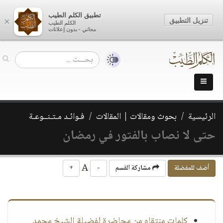
تطبيق الكلم الطيب
تنزيل التطبيق
×
الكلم الطيب
مجاني - بدون إعلانات
الرئيسية
بحوث ومقالات | المقالات
فـوائـد مـتـنــوعـة
حتى لا نصاب بالفتور في رمضان
A
أضف للمفضلة
مشاركة القسم
-
+
كلمات منتقاه من محاضرة لفضيلة الشيخ محمد