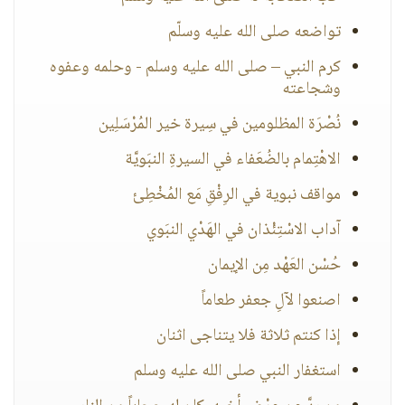
تواضعه صلى الله عليه وسلّم
كرم النبي – صلى الله عليه وسلم - وحلمه وعفوه
وشجاعته
نُصْرَة المظلومين في سِيرة خير المُرْسَلِين
الاهْتِمام بالضُعَفاء في السيرةِ النبَويَّة
مواقف نبوية في الرِفْقِ مَع المُخْطِئ
آداب الاسْتِئْذان في الهَدْي النبَوي
حُسْن العَهْد مِن الإيمان
اصنعوا لآلِ جعفر طعاماً
إذا كنتم ثلاثة فلا يتناجى اثنان
استغفار النبي صلى الله عليه وسلم