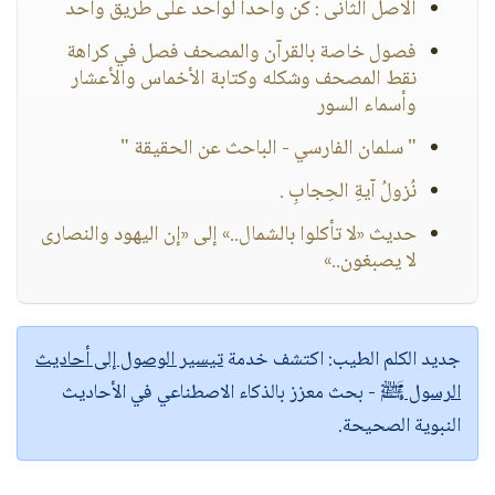
الاصل الثانى : كن واحدا لواحد على طريق واحد
فصول خاصة بالقرآن والمصحف فصل في كراهة
نقط المصحف وشكله وكتابة الأخماس والأعشار
وأسماء السور
" سلمان الفارسي - الباحث عن الحقيقة "
نُزولُ آيةِ الحِجابِ .
حديث «لا تأكلوا بالشمال..» إلى «إن اليهود والنصارى
لا يصبغون..»
جديد الكلم الطيب:
اكتشف خدمة
تيسير الوصول إلى أحاديث
الرسول ﷺ
- بحث معزز بالذكاء الاصطناعي في الأحاديث
النبوية الصحيحة.