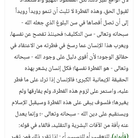
لأن الواقع غير ذلك، لكن المقصود التهيؤ والاستعداد
لقبول الحق، وهذه الفطرة لا تلبث أن تنمو رويداً رويداً
إلى أن تصل أقصاها في سن البلوغ الذي جعله الله -
سبحانه وتعالى - سن التكليف؛ فحينئذ تفصح عن نفسها،
ويعرب هذا الإنسان عما رسخ في فطرته من الاعتقاد في
حقائق الوجود؛ لأن أقوى دليل على وجود الله - سبحانه
وتعالى - هو الفطرة نفسها؛ فكل إنسان يشعر بهذه
الحقيقة الإيمانية الكبرى؛ فالإنسان إذا ترك على ما فطر
عليه، واستمر على لزوم هذه الفطرة، ولم يفارقها ولم
يغيرها؛ فلسوف يبقى على هذه الفطرة وسيقبل الإسلام
ويستقيم على دين الله - سبحانه وتعالى -؛ وإنما يعدل
عنه بآفة من الآفات البشرية والتقليد، فالفاء في قوله:
(فأبواه)
، للتعقيب أو للتسبب، أي: إذا تقرر ذلك فمن تغير