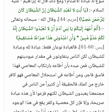
سوغ له عبادة الأصنام؟ ومع ذلك قال له إبراهيم - عليه
السلام -:
(يَا أَبَتِ لا تَعْبُدِ الشَّيْطَانَ إِنَّ الشَّيْطَانَ كَانَ
لِلرَّحْمَنِ عَصِيًّا)
[مريم: 44]
، وقال الله - سبحانه وتعالى
-:
(أَلَمْ أَعْهَدْ إِلَيْكُمْ يَا بَنِي آدَمَ أَنْ لا تَعْبُدُوا الشَّيْطَانَ إِنَّهُ
لَكُمْ عَدُوٌّ مُبِينٌ * وَأَنِ اعْبُدُونِي هَذَا صِرَاطٌ مُسْتَقِيمٌ)
[يس: 60-61]
، فالعبادة نوعان فقط: عبادة لله وعبادة
للشيطان، لكن الناس يتفاوتون في مقدار عبوديتهم
للشيطان، فمن عبده بأن أطاعه بارتكاب المعاصي فهذا
فاسق فاجر، ومن أطاعه في استحلال المعاصي فهو كافر
خارج من الملة، فالحقيقة أن كثيراً من الناس في
مجتمعنا يعبدون الشيطان، لكنهم فزعوا لأن هذه عبادة
صريحة، وإلا فإن كل معصية وكفر يقع في هذا الوجود