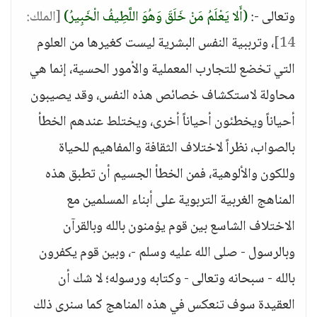
وتعالى -:
(أَلا يَعْلَمُ مَنْ خَلَقَ وَهُوَ اللَّطِيفُ الْخَبِيرُ)
[الملك:
14]
، وترببية النفس البشرية ليست كغيرها من العلوم
التي تخضع للتجارب المعملية والأمور الحسية، إنما هي
محاولة لاستكشاف خصائص هذه النفس، وقد يصيبون
أحياناً ويخطئون أحياناً أخرى، ويختلط عندهم الخطأ
بالصواب، نظراً لاختلاف الثقافة والمفاهيم للحياة
وللكون والألوهية، فمن الخطأ الجسيم أن تطبق هذه
المناهج الغربية التربوية على أبناء المسلمين مع
الاختلاف الشاسع بين قوم يؤمنون بالله وبالقرآن
وبالرسول - صلى الله عليه وسلم -، وبين قوم يكفرون
بالله - سبحانه وتعالى - وكتابه ورسوله؛ لا شك أن
العقيدة سوف تنعكس في هذه المناهج كما سنرى ذلك