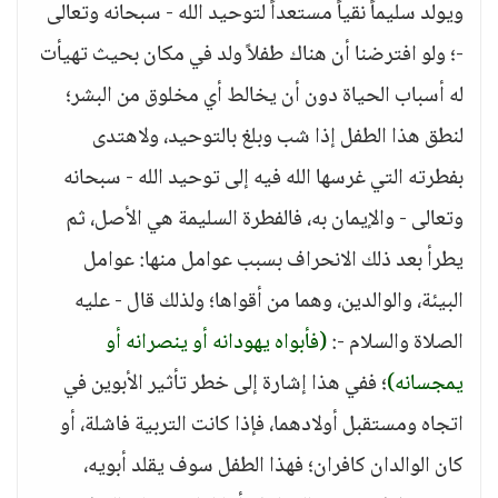
ويولد سليماً نقياً مستعداً لتوحيد الله - سبحانه وتعالى
-؛ ولو افترضنا أن هناك طفلاً ولد في مكان بحيث تهيأت
له أسباب الحياة دون أن يخالط أي مخلوق من البشر؛
لنطق هذا الطفل إذا شب وبلغ بالتوحيد، ولاهتدى
بفطرته التي غرسها الله فيه إلى توحيد الله - سبحانه
وتعالى - والإيمان به، فالفطرة السليمة هي الأصل، ثم
يطرأ بعد ذلك الانحراف بسبب عوامل منها: عوامل
البيئة، والوالدين، وهما من أقواها؛ ولذلك قال - عليه
الصلاة والسلام -:
(فأبواه يهودانه أو ينصرانه أو
يمجسانه)
؛ ففي هذا إشارة إلى خطر تأثير الأبوين في
اتجاه ومستقبل أولادهما، فإذا كانت التربية فاشلة، أو
كان الوالدان كافران؛ فهذا الطفل سوف يقلد أبويه،