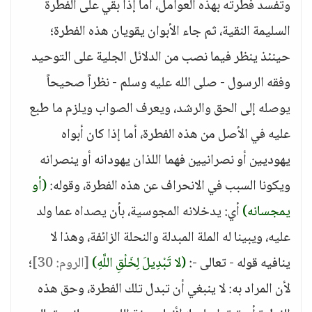
وتفسد فطرته بهذه العوامل، أما إذا بقي على الفطرة
السليمة النقية، ثم جاء الأبوان يقويان هذه الفطرة؛
حينئذ ينظر فيما نصب من الدلائل الجلية على التوحيد
وفقه الرسول - صلى الله عليه وسلم - نظراً صحيحاً
يوصله إلى الحق والرشد، ويعرف الصواب ويلزم ما طبع
عليه في الأصل من هذه الفطرة، أما إذا كان أبواه
يهوديين أو نصرانيين فهما اللذان يهودانه أو ينصرانه
ويكونا السبب في الانحراف عن هذه الفطرة، وقوله:
(أو
يمجسانه)
أي: يدخلانه المجوسية، بأن يصداه عما ولد
عليه، ويبينا له الملة المبدلة والنحلة الزائفة، وهذا لا
ينافيه قوله - تعالى -:
(لا تَبْدِيلَ لِخَلْقِ اللَّهِ)
[الروم: 30]
؛
لأن المراد به: لا ينبغي أن تبدل تلك الفطرة، وحق هذه