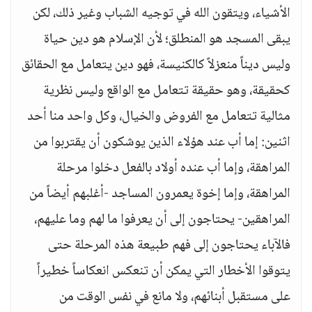
الأشياء، ويتقون الله في توجيه الشباب وغير ذلك، لكن
يبقى المسجد هو المنطلق؛ لأن الإسلام هو دين حياة
وليس ديناً منعزلاً كالكنيسة، فهو دين يتعامل مع الحقائق
كحقيقة، وهو حقيقة تتعامل مع الواقع وليس نظرية
مثالية تتعامل مع الفروض والخيال، وكل واحد منا أحد
اثنين: إما أب عند هؤلاء الذين يوشكون أن يقتربوا من
المراهقة، وإما أب عنده أولاد بالفعل دخلوا مرحلة
المراهقة، وإما إخوة يعمرون المساجد -أغلبهم أيضاً من
المراهقين- يحتاجون إلى أن يعرفوا ما لهم وما عليهم،
فالآباء يحتاجون إلى فهم طبيعة هذه المرحلة حتى
يتوقوا الأخطار التي يمكن أن تنعكس انعكاساً خطيراً
على مستقبل أبنائهم، ولا مانع في نفس الوقت من