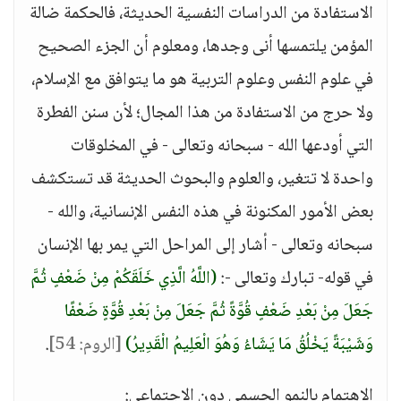
الاستفادة من الدراسات النفسية الحديثة، فالحكمة ضالة
المؤمن يلتمسها أنى وجدها، ومعلوم أن الجزء الصحيح
في علوم النفس وعلوم التربية هو ما يتوافق مع الإسلام،
ولا حرج من الاستفادة من هذا المجال؛ لأن سنن الفطرة
التي أودعها الله - سبحانه وتعالى - في المخلوقات
واحدة لا تتغير، والعلوم والبحوث الحديثة قد تستكشف
بعض الأمور المكنونة في هذه النفس الإنسانية، والله -
سبحانه وتعالى - أشار إلى المراحل التي يمر بها الإنسان
في قوله- تبارك وتعالى -:
(اللَّهُ الَّذِي خَلَقَكُمْ مِنْ ضَعْفٍ ثُمَّ
جَعَلَ مِنْ بَعْدِ ضَعْفٍ قُوَّةً ثُمَّ جَعَلَ مِنْ بَعْدِ قُوَّةٍ ضَعْفًا
وَشَيْبَةً يَخْلُقُ مَا يَشَاءُ وَهُوَ الْعَلِيمُ الْقَدِيرُ)
[الروم: 54]
.
الاهتمام بالنمو الجسمي دون الاجتماعي: