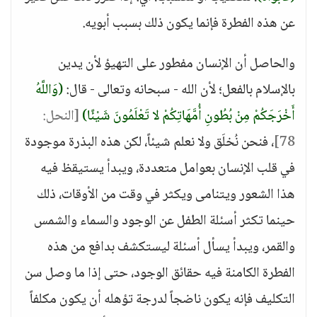
عن هذه الفطرة فإنما يكون ذلك بسبب أبويه.
والحاصل أن الإنسان مفطور على التهيؤ لأن يدين
بالإسلام بالفعل؛ لأن الله - سبحانه وتعالى - قال:
(وَاللَّهُ
أَخْرَجَكُمْ مِنْ بُطُونِ أُمَّهَاتِكُمْ لا تَعْلَمُونَ شَيْئًا)
[النحل:
78]
، فنحن نُخلَق ولا نعلم شيئاً، لكن هذه البذرة موجودة
في قلب الإنسان بعوامل متعددة، ويبدأ يستيقظ فيه
هذا الشعور ويتنامى ويكثر في وقت من الأوقات، ذلك
حينما تكثر أسئلة الطفل عن الوجود والسماء والشمس
والقمر، ويبدأ يسأل أسئلة ليستكشف بدافع من هذه
الفطرة الكامنة فيه حقائق الوجود، حتى إذا ما وصل سن
التكليف فإنه يكون ناضجاً لدرجة تؤهله أن يكون مكلفاً