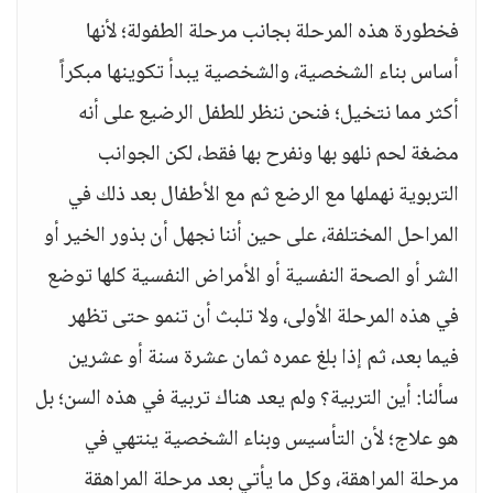
فخطورة هذه المرحلة بجانب مرحلة الطفولة؛ لأنها
أساس بناء الشخصية، والشخصية يبدأ تكوينها مبكراً
أكثر مما نتخيل؛ فنحن ننظر للطفل الرضيع على أنه
مضغة لحم نلهو بها ونفرح بها فقط، لكن الجوانب
التربوية نهملها مع الرضع ثم مع الأطفال بعد ذلك في
المراحل المختلفة، على حين أننا نجهل أن بذور الخير أو
الشر أو الصحة النفسية أو الأمراض النفسية كلها توضع
في هذه المرحلة الأولى، ولا تلبث أن تنمو حتى تظهر
فيما بعد، ثم إذا بلغ عمره ثمان عشرة سنة أو عشرين
سألنا: أين التربية؟ ولم يعد هناك تربية في هذه السن؛ بل
هو علاج؛ لأن التأسيس وبناء الشخصية ينتهي في
مرحلة المراهقة، وكل ما يأتي بعد مرحلة المراهقة