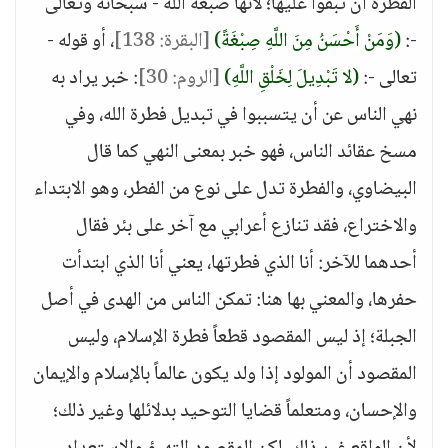
الفطرة أن تبقوا عليها؛ لأنها صبغة الله - سبحانه وتعالى
-:
(وَمَنْ أَحْسَنُ مِنَ اللَّهِ صِبْغَةً)
[البقرة: 138]
، أو قوله -
تعالى -:
(لا تَبْدِيلَ لِخَلْقِ اللَّهِ)
[الروم: 30]
: خبر يراد به
نهي الناس عن أن يتسببوا في تبديل فطرة الله، وفي
مسخ عقائد الناس، فهو خبر بمعنى النهي كما قال
البيضاوي، والفطرة تدل على نوع من الفطر، وهو الابتداء
والاختراع، فقد تنازع أعرابي مع آخر على بئر فقال
أحدهما للآخر: أنا الذي فطرتها، يعني أنا الذي ابتدأت
حفرها، والمعني بها هنا: تمكن الناس من الهدى في أصل
الجبلة؛ إذ ليس المقصود قطعاً فطرة الإسلام، وليس
المقصود أن المولود إذا ولد يكون عالماً بالإسلام والإيمان
والإحسان، ومتعلماً قضايا التوحيد بدلائلها وغير ذلك؛