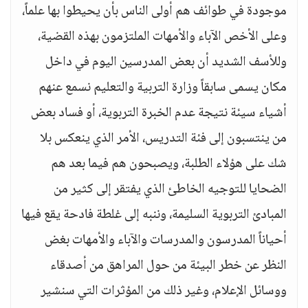
موجودة في طوائف هم أولى الناس بأن يحيطوا بها علماً،
وعلى الأخص الآباء والأمهات الملتزمون بهذه القضية،
وللأسف الشديد أن بعض المدرسين اليوم في داخل
مكان يسمى سابقاً وزارة التربية والتعليم نسمع عنهم
أشياء سيئة نتيجة عدم الخبرة التربوية، أو فساد بعض
من ينتسبون إلى فئة التدريس، الأمر الذي ينعكس بلا
شك على هؤلاء الطلبة، ويصبحون هم فيما بعد هم
الضحايا للتوجيه الخاطئ الذي يفتقر إلى كثير من
المبادئ التربوية السليمة، وننبه إلى غلطة فادحة يقع فيها
أحياناً المدرسون والمدرسات والآباء والأمهات بغض
النظر عن خطر البيئة من حول المراهق من أصدقاء
ووسائل الإعلام، وغير ذلك من المؤثرات التي سنشير