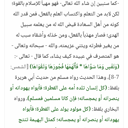
-كما سنبين إن شاء الله تعالى- فهو مهيأ للإسلام بالقوة؛
لكن لابد من التعلم واكتساب العلم بالفعل، فمن قدر الله
كونه من أهل السعادة قيض الله له من يعلمه سبيل
الهدى؛ فصار مهذباً بالفعل، ومن خذله وأشقاه سبب له
من يغير فطرته ويثني عزيمته، والله - سبحانه وتعالى -
هو المتصرف في عبيده كيف يشاء، كما قال - تعالى -:
(وَنَفْسٍ وَمَا سَوَّاهَا * فَأَلْهَمَهَا فُجُورَهَا وَتَقْوَاهَا)
[الشمس:
7-8]
، وهذا الحديث رواه مسلم من حديث أبي هريرة
بلفظ:
(كل إنسان تلده أمه على الفطرة؛ فأبواه يهودانه أو
ينصرانه أو يمجسانه؛ فإن كانا مسلمين فمسلم)
، ورواه
البخاري بلفظ:
(كل مولود يولد على الفطرة؛ فأبواه
يهودانه أو ينصرانه أو يمجسانه؛ كمثل البهيمة تنتج