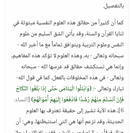
بالتفصيل.
كما أن كثيراً من حقائق هذه العلوم النفسية مبثوثة في
ثنايا القرآن والسنة، وقد يأتي الشق السليم من علوم
النفس وعلوم التربية ويتوافق تماماً مع ما أخبر الله -
سبحانه وتعالى - به، وهذه العلوم لا تؤكد هذه المفاهيم،
وإنما هي تستكشف حقائق قد غرسها الله - سبحانه
وتعالى - في هذه المخلوقات بالفعل، كما في قول الله-
تبارك وتعالى -:
(وَابْتَلُوا الْيَتَامَى حَتَّى إِذَا بَلَغُوا النِّكَاحَ
فَإِنْ آنَسْتُمْ مِنْهُمْ رُشْدًا فَادْفَعُوا إِلَيْهِمْ أَمْوَالَهُمْ)
[النساء:
6]
، هذه الآية تشير إلى حقيقة تعترف بها العلوم
الحديثة، وقد تزعم أنها هي التي استنبطتها، وهي: أن