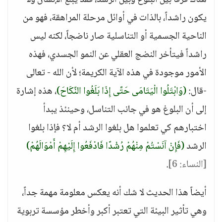
هناك فرقاً بين البلوغ وبين الرشد، فقد يبلغ الإنسان ولا
يكون راشداً، بالذات في أوائل مرحلة المراهقة، فهو من
الناحية الجسمية أو التناسلية صار ناضجاً، لكنه ليس
راشداً فيتأخر النضج العقلي عن النمو الجسدي، فهذه
الأمور موجودة في هذه الآية الكريمة؛ لأن الله - تعالى
-قال:
(وَابْتَلُوا الْيَتَامَى حَتَّى إِذَا بَلَغُوا النِّكَاحَ)
، هذه إشارة
إلى أن البلوغ هو في جانب التناسل، وحينئذ يبدأ
اختبارهم كي تعلموا هل بلغوا الرشد أم لا؟ فإذا بلغوا
الرشد
(فَإِنْ آنَسْتُمْ مِنْهُمْ رُشْدًا فَادْفَعُوا إِلَيْهِمْ أَمْوَالَهُمْ)
[النساء: 6]
.
أيضاً هذا الحديث لا شك أنه يعكس معلومة مهمة جداً،
وهي تأثير البيئة التي تعتبر أكبر وأخطر مؤسسة تربوية