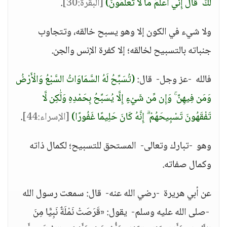
لَكَ ۖ قَالَ إِنِّي أَعْلَمُ مَا لَا تَعْلَمُونَ)
[البقرة:30]
.
ولا شيء في الكون إلا وهو يسبح خالقه، وتتجاوب
جنباته بالتسبيح لخالقه؛ إلا كفرة الإنس والجن.
فالله -عز وجل- قال:
(تُسَبِّحُ لَهُ السَّمَاوَاتُ السَّبْعُ وَالْأَرْضُ
وَمَن فِيهِنَّ ۚ وَإِن مِّن شَيْءٍ إِلَّا يُسَبِّحُ بِحَمْدِهِ وَلَٰكِن لَّا
تَفْقَهُونَ تَسْبِيحَهُمْ ۗ إِنَّهُ كَانَ حَلِيمًا غَفُورًا)
[الإسراء:44]
.
وهو -تبارك وتعالى- المستحق للتسبيح؛ لكمال ذاته
وكمال صفاته.
عن أبي هريرة -رضي الله عنه- قال: سمعت رسول الله
-صلى الله عليه وسلم- يقول: «قَرَصَتْ نَمْلَةٌ نَبِيًّا مِنَ