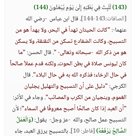
(143)
لَلَبِثَ فِي بَطْنِهِ إِلَىٰ يَوْمِ يُبْعَثُونَ
(144)
[الصافات:143-144]
. قال ابن عباس -رضي الله
عنهما-:
"كانت الحيتان تهدأ في البحر، ولا يهدأ هو من
التسبيح، وكانت الضفادع تسكن من النقنقة، ولا يسكن
هو من ذكر الله -سبحانه وتعالى- "
. قال الحسن:
"ما
كان ليونس صلاة في بطن الحوت، ولكنه قدم عملاً صالحاً
في حال الرخاء؛ فذكره الله به في حال البلاء"
. قال
الكرجي:
"دليل على أن التسبيح والتهليل يجليان
الغموم، وينجيان من الكرب والمصائب"
. وجاء في الأثر:
"أن العبد إذا كان صالحًا أصبح معروفًا في السماء"
؛ لأن
التسبيح عمل صالح، والله -عز وجل- يقول:
(وَالْعَمَلُ
الصَّالِحُ يَرْفَعُهُ)
[فاطر: 10]
. بالتسبيح يرزق العبد، جاء