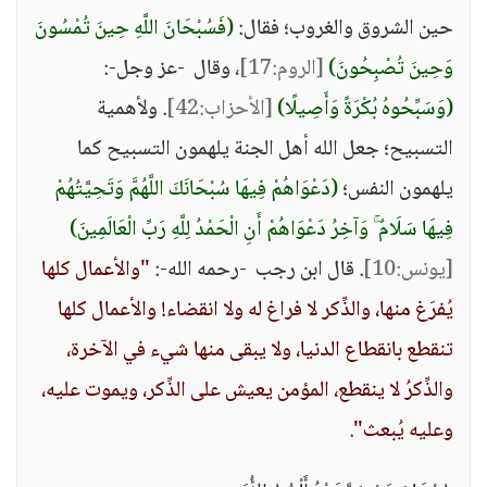
حين الشروق والغروب؛ فقال:
(فَسُبْحَانَ اللَّهِ حِينَ تُمْسُونَ
وَحِينَ تُصْبِحُونَ)
[الروم:17]
، وقال -عز وجل-:
(وَسَبِّحُوهُ بُكْرَةً وَأَصِيلًا)
[الأحزاب:42]
. ولأهمية
التسبيح؛ جعل الله أهل الجنة يلهمون التسبيح كما
يلهمون النفس؛
(دَعْوَاهُمْ فِيهَا سُبْحَانَكَ اللَّهُمَّ وَتَحِيَّتُهُمْ
فِيهَا سَلَامٌ ۚ وَآخِرُ دَعْوَاهُمْ أَنِ الْحَمْدُ لِلَّهِ رَبِّ الْعَالَمِينَ)
[يونس:10]
. قال ابن رجب -رحمه الله-:
"والأعمال كلها
يُفرَغ منها، والذِّكر لا فراغ له ولا انقضاء! والأعمال كلها
تنقطع بانقطاع الدنيا، ولا يبقى منها شيء في الآخرة،
والذِّكرُ لا ينقطع، المؤمن يعيش على الذِّكر، ويموت عليه،
وعليه يُبعث"
.