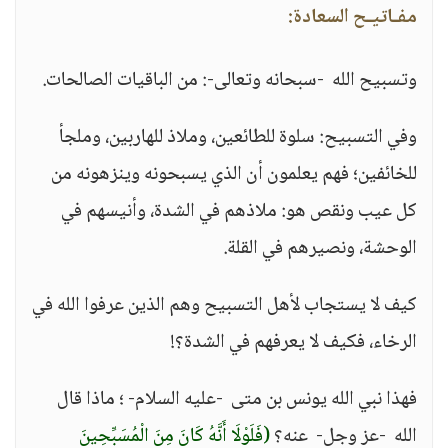
مفـاتيـح السعادة:
وتسبيح الله -سبحانه وتعالى-: من الباقيات الصالحات.
وفي التسبيح: سلوة للطائعين، وملاذ للهاربين، وملجأ
للخائفين؛ فهم يعلمون أن الذي يسبحونه وينزهونه من
كل عيب ونقص هو: ملاذهم في الشدة، وأنيسهم في
الوحشة، ونصيرهم في القلة.
كيف لا يستجاب لأهل التسبيح وهم الذين عرفوا الله في
الرخاء، فكيف لا يعرفهم في الشدة؟!
فهذا نبي الله يونس بن متى -عليه السلام- ؛ ماذا قال
الله -عز وجل- عنه؟
(فَلَوْلَا أَنَّهُ كَانَ مِنَ الْمُسَبِّحِينَ