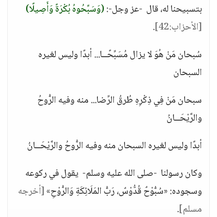
بتسبيحنا له، قال -عز وجل-:
(وَسَبِّحُوهُ بُكْرَةً وَأَصِيلًا)
[الأحزاب:42]
.
سُبحان مَنْ هُوَ لا يزال مُسَبِّحًــا... أبدًا وليس لغيره
السبحان
سبحان مَنْ فِي ذِكْرِهِ طُرقُ الرِّضا... منه وفيه الرُّوحُ
والرَّيْحَــانُ
أبدًا وليس لغيره السبحان منه وفيه الرُّوحُ والرَّيْحَــانُ
وكان رسولنا -صلى الله عليه وسلم- يقول في ركوعه
وسجوده: «سُبُّوْحٌ قُدُّوْسٌ، رَبُّ المَلَائِكَةِ وَالرُّوْحِ»
[أخرجه
مسلم]
.