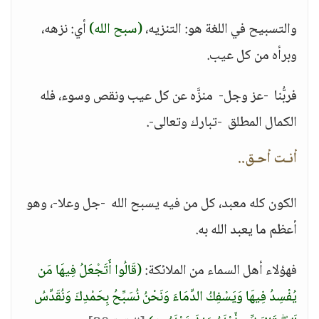
والتسبيح في اللغة هو: التنزيه،
(سبح الله)
أي: نزهه،
وبرأه من كل عيب.
فربُّنا -عز وجل- منزَّه عن كل عيب ونقص وسوء، فله
الكمال المطلق -تبارك وتعالى-.
أنـت أحـق..
الكون كله معبد، كل من فيه يسبح الله -جل وعلا-، وهو
أعظم ما يعبد الله به.
فهؤلاء أهل السماء من الملائكة:
(قَالُوا أَتَجْعَلُ فِيهَا مَن
يُفْسِدُ فِيهَا وَيَسْفِكُ الدِّمَاءَ وَنَحْنُ نُسَبِّحُ بِحَمْدِكَ وَنُقَدِّسُ