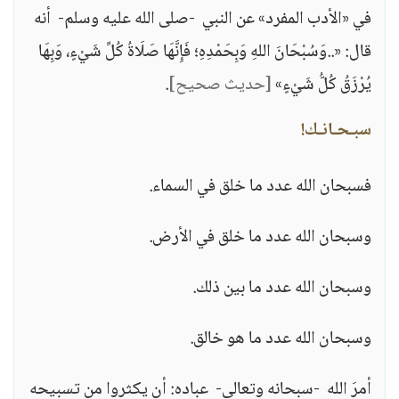
في «الأدب المفرد» عن النبي -صلى الله عليه وسلم- أنه
قال: «..وَسُبْحَانَ اللهِ وَبِحَمْدِهِ؛ فَإِنَّهَا صَلَاةُ كُلِّ شَيْءٍ، وَبِهَا
يُرْزَقُ كُلُّ شَيْءٍ»
[حديث صحيح]
.
سبـحـانـك!
فسبحان الله عدد ما خلق في السماء.
وسبحان الله عدد ما خلق في الأرض.
وسبحان الله عدد ما بين ذلك.
وسبحان الله عدد ما هو خالق.
أمرَ الله -سبحانه وتعالى- عباده: أن يكثروا من تسبيحه