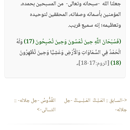
جعلنا الله -سبحانه وتعالى- من المسبحين بحمده،
المؤمنين بأسمائه وصفاته، المحققين لتوحيده
وتعظيمه؛ إنه سميع قريب.
(فَسُبْحَانَ اللَّهِ حِينَ تُمْسُونَ وَحِينَ تُصْبِحُونَ (17)
وَلَهُ
الْحَمْدُ فِي السَّمَاوَاتِ وَالْأَرْضِ وَعَشِيًّا وَحِينَ تُظْهِرُونَ
(18)
[الروم:17-18]
،.
<-السـابق ::
المَـلِـكُ المَـلِــيـكُ -جل
القُدُّوسُ -جل جلاله-
::
جلاله-
التـــالى->