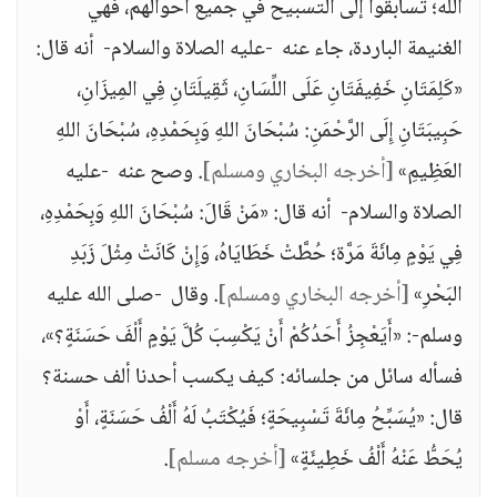
الله؛ تسابقوا إلى التسبيح في جميع أحوالهم، فهي
الغنيمة الباردة، جاء عنه -عليه الصلاة والسلام- أنه قال:
«كَلِمَتَانِ خَفِيفَتَانِ عَلَى اللِّسَانِ، ثَقِيلَتَانِ فِي المِيزَانِ،
حَبِيبَتَانِ إِلَى الرَّحْمَنِ: سُبْحَانَ اللهِ وَبِحَمْدِهِ، سُبْحَانَ اللهِ
العَظِيمِ»
[أخرجه البخاري ومسلم]
. وصح عنه -عليه
الصلاة والسلام- أنه قال: «مَنْ قَالَ: سُبْحَانَ اللهِ وَبِحَمْدِهِ،
فِي يَوْمٍ مِائَةَ مَرَّة؛ حُطَّتْ خَطَايَاهُ، وَإِنْ كَانَتْ مِثْلَ زَبَدِ
البَحْرِ»
[أخرجه البخاري ومسلم]
. وقال -صلى الله عليه
وسلم-: «أَيَعْجِزُ أَحَدُكُمْ أَنْ يَكْسِبَ كُلَّ يَوْمٍ أَلْفَ حَسَنَةٍ؟»،
فسأله سائل من جلسائه: كيف يكسب أحدنا ألف حسنة؟
قال: «يُسَبِّحُ مِائَةَ تَسْبِيحَةٍ؛ فَيُكْتَبُ لَهُ أَلْفُ حَسَنَةٍ، أَوْ
يُحَطُّ عَنْهُ أَلْفُ خَطِيئَةٍ»
[أخرجه مسلم]
.