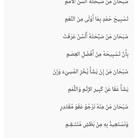
سُبْحَانَ مَنْ سَبَّحَتْهُ أَلْسُنُ الأُمَمِ
تَسْبِيحَ حَمْدٍ بِمَا أَوْلَى مِنَ النِّعَمِ
سُبْحَانَ مَنْ سَبَّحَتْهُ أَلْسُنٌ عَرَفَتْ
بِأَنَّ تَسْبِيحَهُ مِنْ أَفْضَلِ العِصَمِ
سُبْحَانَ مَنْ إِنْ يَشَأْ يُخْزِ المُسِيْءَ وَإِنْ
يَشَأْ عَفَا عَنْ كَبِيرِ الإِثْمِ وَاللَّمَمِ
سُبْحَانَ مَنْ مِنْهُ نَرْجُوْ عَفْوَ مُقْتَدِرٍ
وَنَسْتَعِيذُ بِهِ مِنْ بَطْشِ مُنْتَـقِـمِ