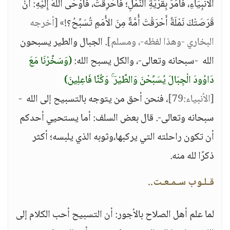
الأَنْبِيَاءِ، فَأَمَرَ بِقَرْيَةِ النَّمْلِ؛ فَأُحْرِقَتْ، فَأَوْحَى اللهُ إِلَيْهِ: أَنْ
قَرَصَتْكَ نَمْلَةٌ أَحْرَقْتَ أُمَّةً مِنَ الأُمَمِ تُسَبِّحُ؟!»
[أخرجه
البخاري -وهذا لفظه-، ومسلم]
. الجبال والطير يسبحون
الله -سبحانه وتعالى-، والكل يسبح الله:
(وَسَخَّرْنَا مَعَ
دَاوُودَ الْجِبَالَ يُسَبِّحْنَ وَالطَّيْرَ ۚ وَكُنَّا فَاعِلِينَ)
[الأنبياء:79]
، فنحن أحق من يتوجه بالتسبيح إلى الله -
سبحانه وتعالى-. قال بعض السلف: أما يستحيي أحدكم
أن تكون راحلته التي يركبها،وثوبه الذي يلبسه؛ أكثر
ذكرًا لله منه.
قـلـوب سـمـعـت..
لما علم أهل الصلاح بالأجور: أن التسبيح أحب الكلام إلى