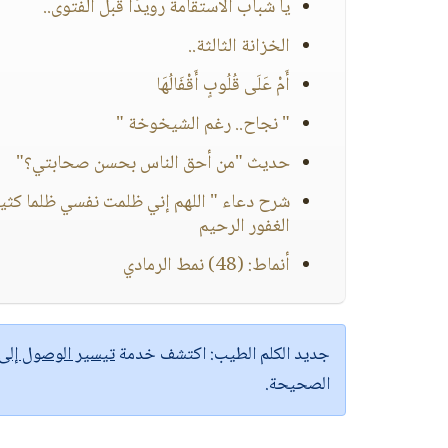
يا شباب الاستقامة رويدًا قبل الفتوى..
الخزانة الثالثة..
أَمْ عَلَى قُلُوبٍ أَقْفَالُهَا
" نجاح.. رغم الشيخوخة "
حديث "من أحق الناس بحسن صحابتي؟"
شرح دعاء " اللهم إني ظلمت نفسي ظلما كثيرا
الغفور الرحيم
أنماط: (48) نمط الرمادي
جديد الكلم الطيب:
اكتشف خدمة
تيسير الوصول إل
الصحيحة.