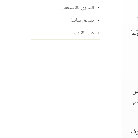
التداوي بالاستغفار
نسائم إيمانية
عاً
طب القلوب
من
ة،
عرف