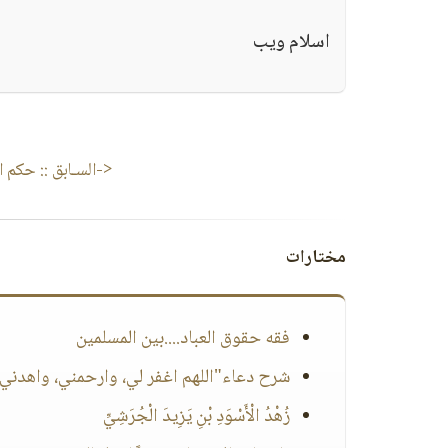
اسلام ويب
<-السـابق ::
حكم ال
مختارات
فقه حقوق العباد....بين المسلمين
شرح دعاء"اللهم اغفر لي، وارحمني، واهدني،
زُهْدُ الْأَسْوَدِ بْنِ يَزِيدَ الْجُرَشِيِّ