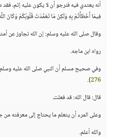
أنه يعتدي فيه فنرجو أن لا يكون عليه إثم، فقد دلت 
فِيمَا أَخْطَأْتُمْ بِهِ وَلَكِنْ مَا تَعَمَّدَتْ قُلُوبُكُمْ وَكَانَ الل
وقال صلى الله عليه وسلم: إن الله تجاوز عن أمت
رواه ابن ماجه.
وفي صحيح مسلم أن النبي صلى الله عليه وسلم لما 
.
276}
قال: قال الله: قد فعلت.
وعلى المرء أن يتعلم ما يحتاج إلى معرفته من ج
والله أعلم.