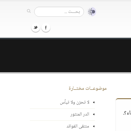
موضوعــات مختــارة
لا تحزن ولا تيأس
ء؟.
الدر المنثور
منتقى الفوائد