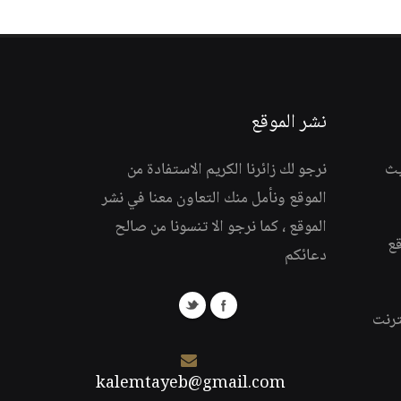
نشر الموقع
يث
نرجو لك زائرنا الكريم الاستفادة من
الموقع ونأمل منك التعاون معنا في نشر
الموقع ، كما نرجو الا تنسونا من صالح
قع
دعائكم
ترنت
kalemtayeb@gmail.com