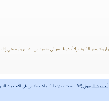
، ولا يغفر الذنوب إلا أنت. فاغفر لي مغفرة من عندك، وارحمني إنك 
ى أحاديث الرسول ﷺ
- بحث معزز بالذكاء الاصطناعي في الأحاديث النبو