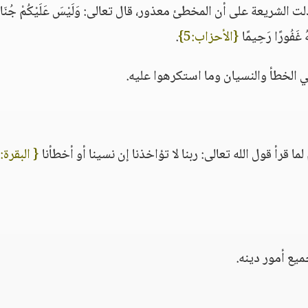
الشريعة على أن المخطئ معذور، قال تعالى: وَلَيْسَ عَلَيْكُمْ جُنَاح
َّهُ غَفُورًا رَحِيمًا
{الأحزاب:5}
.
ي الخطأ والنسيان وما استكرهوا عليه.
قرأ قول الله تعالى: ربنا لا تؤاخذنا إن نسينا أو أخطأنا
{ البقرة:
ميع أمور دينه.