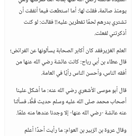
السيدة عائشة رضي الله عنها بمائة ألف ففرقتها وهي
يومئذ صائمة، فقلت لها: أما استطعت فيما أنفقت أن
تشتري بدرهم لحمًا تفطرين عليه!! فقالت: لو كنت
أذكرتني لفعلت.
العلم الغزيرفقد كان أكابر الصحابة يسألونها عن الفرائض؛
قال عطاء بن أبي رباح: كانت عائشة رضي الله عنها من
أفقه الناس، وأحسن الناس رأيًا في العامة.
قال أبو موسى الأشعري رضي الله عنه: ما أشكل علينا
أصحاب محمد صلى الله عليه وسلم حديث قَطُّ، فسألنا
عنه عائشة -رضي الله عنها- إلا وجدنا عندها منه علمًا.
وقال عروة بن الزبير بن العوام: ما رأيت أحدًا أعلم