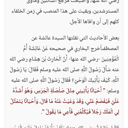
رضي الله عنها، وأصبحت مرجع السائلين ومأوى
المسترشدين، وبقيت على هذا المنصب في زمن الخلفاء
كلهم إلى أن وافاها الأجل.
بعض الأحاديث التي نقلتها السيدة عائشة عن
المصطفىأخرج البخاري في صحيحه عَنْ عَائِشَةَ أُمِّ
الْمُؤْمِنِينَ -رضي الله عنها- أَنَّ الْحَارِثَ بْنَ هِشَامٍ رضي الله
عنه سَأَلَ رَسُولَ اللَّهِ صلى الله عليه وسلم فَقَالَ: يَا رَسُولَ
اللَّهِ، كَيْفَ يَأْتِيكَ الْوَحْيُ؟ فَقَالَ رَسُولُ اللَّهِ صلى الله عليه
وسلم:
" أَحْيَانًا يَأْتِينِي مِثْلَ صَلْصَلَةِ الْجَرَسِ، وَهُوَ أَشَدُّهُ
عَلَيَّ فَيُفْصَمُ عَنِّي، وَقَدْ وَعَيْتُ عَنْهُ مَا قَالَ، وَأَحْيَانًا يَتَمَثَّلُ
لِي الْمَلَكُ رَجُلاً فَيُكَلِّمُنِي فَأَعِي مَا يَقُولُ "
.