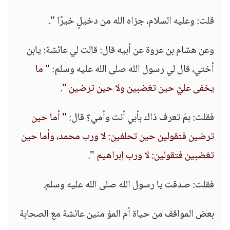
قلت: وعليه السلام، جزاه الله من دخيلٍ خيرًا ".
وعن هشام بن عروة عن أبيه قال: قالت لي عائشة: يابن
أختي، قال لي رسول الله صلى الله عليه وسلم:
" ما
يخفى عليَّ حين تغضبين ولا حين ترضين "
.
فقلت: بمَ تعرف ذاك بأبي أنت وأمي؟ قال:
" أما حين
ترضين فتقولين حين تحلفين: لا ورب محمد، وأما حين
تغضبين فتقولين: لا ورب إبراهيم "
.
فقلت: صدقت يا رسول الله صلى الله عليه وسلم.
بعض المواقف من حياة أم المؤ منين عائشة مع الصحابة