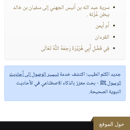
سرية عبد الله بن أنيس الجهني إلى سفيان بن خالد
ببطن عُرْنة .
أم أيمن
القرءان
فِي فَضْلِ أَبِي هُرَيْرَةَ رَحِمَهُ اللَّهُ تَعَالَى
جديد الكلم الطيب:
اكتشف خدمة
تيسير الوصول إلى أحاديث
الرسول ﷺ
- بحث معزز بالذكاء الاصطناعي في الأحاديث
النبوية الصحيحة.
حول الموقع