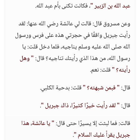
عبد الله بن الزبير "
، فكانت تكنى بأم عبد الله.
وعن مسروق قال: قالت لي عائشة رضي الله عنها: لقد
رأيت جبريل واقفًا في حجرتي هذه على فرس ورسول
الله صلى الله عليه وسلم يناجيه، فلما دخل قلت: يا
رسول الله، من هذا الذي رأيتك تناجيه؟ قال:
" وهل
رأيته؟ "
قلت: نعم.
قال:
" فبمن شبهته؟ "
قلت: بدحية الكلبي.
قال:
" لقد رأيت خيرًا كثيرًا، ذاك جبريل "
.
قالت: فما لبثت إلا يسيرًا حتى قال:
" يا عائشة، هذا
جبريل يقرأ عليك السلام "
.