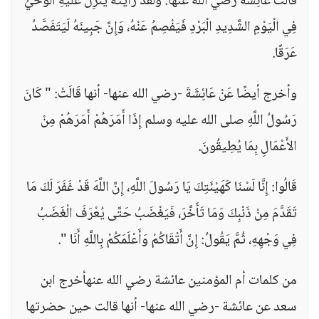
قَالَتْ عَائِشَةُ رضي الله عنها: وَلَقَدْ رَأَيْتُهُ يَنْزِلُ عَلَيْهِ الْوَحْيُ
فِي الْيَوْمِ الشَّدِيدِ الْبَرْدِ فَيَفْصِمُ عَنْهُ، وَإِنَّ جَبِينَهُ لَيَتَفَصَّدُ
عَرَقًا.
وأخرج أيضًا عَنْ عَائِشَةَ -رضي الله عنها- أنها قَالَتْ: " كَانَ
رَسُولُ اللَّهِ صلى الله عليه وسلم إِذَا أَمَرَهُمْ أَمَرَهُمْ مِنْ
الأَعْمَالِ بِمَا يُطِيقُونَ.
قَالُوا: إِنَّا لَسْنَا كَهَيْئَتِكَ يَا رَسُولَ اللَّهِ، إِنَّ اللَّهَ قَدْ غَفَرَ لَكَ مَا
تَقَدَّمَ مِنْ ذَنْبِكَ وَمَا تَأَخَّرَ، فَيَغْضَبُ حَتَّى يُعْرَفَ الْغَضَبُ
فِي وَجْهِهِ، ثُمَّ يَقُولُ: إِنَّ أَتْقَاكُمْ وَأَعْلَمَكُمْ بِاللَّهِ أَنَا ".
من كلمات أم المؤمنين عائشة رضي الله عنهأخرج ابن
سعد عن عائشة -رضي الله عنها- أنها قالت حين حضرتها