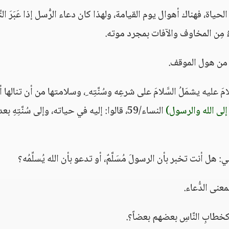
حياة، فهناك أهوال يوم القيامة، ولهذا كان دعاء الرُّسل إذا عَبَرَ النّ
ءُ مِن المخاوف والآفات بمجرد موته.
ةِ من هول الموقف.
مَ عليه يشمَلُ السَّلامَ على شرعِه وسُنَّتِه ِ، وسلامتها من أن تنالها 
إلى الله والرسول)
النساء/59، قالوا: إليه في حياته، وإلى سُنَّتِهِ بعد
: هل أنت تخبر بأن الرسولَ مُسَلَّمٌ، أو تدعو بأن الله يُسلِّمُه؟
بمعنى الدُّعاء.
كخطابِ النَّاسِ بعضهم بعضاً؟.