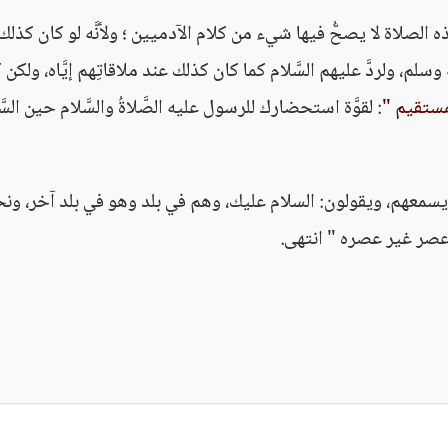
ذه الصلاة لا يصحُّ فيها شيء من كلام الآدميين ؛ ولأنَّه لو كان كذلك
 وسلم، ولردَّ عليهم السَّلام كما كان كذلك عند ملاقاتِهم إيَّاه، ولكن 
مستقيم "
: لقوَّة استحضارك للرسول عليه الصَّلاةُ والسَّلام حين السَّل
لا يسمعهم، ويقولون: السلام عليك، وهم في بلد وهو في بلد آخر، ون
 عصر غير عصره " انتهى.