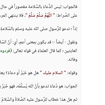
فالجواب: ليس الدُّعاءُ بالسَّلامة مقصوراً في حال ال
على الصِّراط:
" اللَّهُمَّ سَلِّمْ سَلِّمْ "
، فلا ينتهي المر
إذاً ؛ ندعو للرَّسول صلى الله عليه وسلم بالسَّلام
ونقول - أيضاً -: قد يكون بمعنى أعم، أي: أنَّ السَّلا
العابثين ؛ كما قال العلماءُ في قوله تعالى:
(فردوه 
وفاته.
وقوله:
" السلام عليك "
هل هو خَبَرٌ أو دعاءٌ؟ يعني
الجواب: هو دُعاءٌ تدعو بأنَّ الله يُسلِّمُه، فهو خَبَرٌ 
ثم هل هذا خطاب للرَّسول عليه الصَّلاةُ والسَّلامُ 