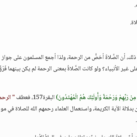
.
اة.
ك، أن الصَّلاةَ أخصُّ من الرحمة، ولذا أجمع المسلمون على جواز
لى غير الأنبياء؟ ولو كانت الصَّلاةُ بمعنى الرحمة لم يكن بينهما فَرْقٌ
مِنْ رَبِّهِمْ وَرَحْمَةٌ وَأُولَئِكَ هُمُ الْمُهْتَدُونَ)
البقرة157، فعطف
" الرحم
 بدلالة الآية الكريمة، واستعمال العلماء رحمهم الله للصلاة في م