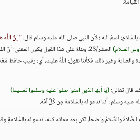
لقيامة.
 بالسَّلامِ: اسمُ الله ؛ لأن النبي صلى الله عليه وسلم قال:
" إنَّ اللَّهَ 
دوس السلام)
الحشر/23، وبناءً على هذا القول يكون المعنى: أنَّ الل
العناية وغير ذلك، فكأننا نقول: اللَّهُ عليك، أي: رقيب حافظ مُعْتَ
كما قال تعالى:
(يا أيها الذين آمنوا صلوا عليه وسلموا تسليما)
صَّلاةُ والسَّلامُ واضحاً، لكن بعد مماته كيف ندعو له بالسَّلامةِ وق