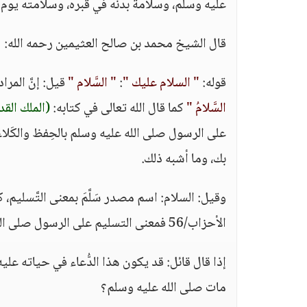
عليه وسلم، وسلامة بدنه في قبره، وسلامته يوم ا
قال الشيخ محمد بن صالح العثيمين رحمه الله:
قوله:
" السلام عليك "
:
" السَّلام "
قيل: إنَّ المراد
السَّلامُ "
كما قال الله تعالى في كتابه:
(الملك الق
على الرسول صلى الله عليه وسلم بالحِفظ والكَلاءة و
بك، وما أشبه ذلك.
وقيل: السلام: اسم مصدر سَلَّمَ بمعنى التَّسليم، 
الأحزاب/56 فمعنى التسليم على الرسول صلى الله عليه وسلم: أننا ندعو له بالسَّلامة مِن كُلِّ آفة.
إذا قال قائل: قد يكون هذا الدُّعاء في حياته عليه ال
مات صلى الله عليه وسلم؟