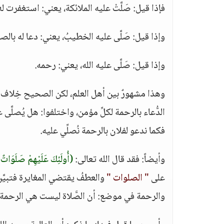
فإذا قيل: صَلَّتْ عليه الملائكة، يعني: استغفرت له
وإذا قيل: صَلَّى عليه الخطيبُ، يعني: دعا له بالصل
وإذا قيل: صَلَّى عليه الله، يعني: رحمه.
وهذا مشهورٌ بين أهل العلم، لكن الصحيح خِلاف ذل
الدُّعاء بالرحمة لكلِّ مؤمن، واختلفوا: هل يُصلَّى ع
فكما ندعو لفلان بالرحمة نُصلِّي عليه.
وأيضاً: فقد قال الله تعالى:
(أُولَئِكَ عَلَيْهِمْ صَلَوَاتٌ 
على
" الصلوات "
والعطفُ يقتضي المغايرة فتبيَّن
والرحمة في موضع: أن الصَّلاة ليست هي الرحمة.