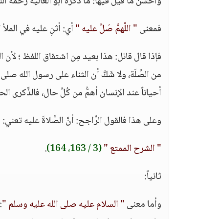
وأحسن ما قيل فيها: ما ذكره أبو العالية رحمه الله أن
فمعنى
" اللَّهمَّ صَلِّ عليه "
أي: أثنِ عليه في الملأ ا
فإذا قال قائل: هذا بعيد مِن اشتقاق اللفظ ؛ لأن الص
من الصِّلَة، ولا شَكَّ أن الثناء على رسول الله صل
أحياناً عند الإنسان أهمُّ من كُلِّ حال، فالذِّكرى ا
وعلى هذا فالقول الرَّاجح: أنَّ الصَّلاةَ عليه تعني: 
" الشرح الممتع "
(3 / 163، 164)
.
ثانياً:
وأما معنى
" السلام عليه صلى الله عليه وسلم "
: