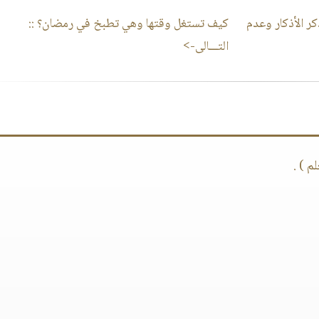
ر الأذكار وعدم
كيف تستغل وقتها وهي تطبخ في رمضان؟
::
التـــالى->
م ) .