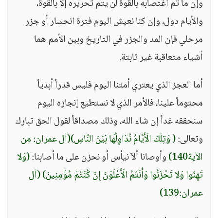
وإن ما تم اغتصابه بالقوة لن يتم تحريره إلا بالقوة،
والأيام دول، وإن كنا نعيش اليوم فترة انحسار أو جزر
مرحلي فإن المد والجزر في التاريخ وبين الأمم هما
أشياء متعاقبة غير ثابتة.
أما العجز الذي يعتري أمتنا اليوم فليس قدراً أبدياً
محتوماً علينا، فالأمر الذي لا نستطيع إنجازه اليوم
سنحققه غداً إن شاء الله، وذلك مصداقاً لقول الحق تبارك
وتعالى:
( وَتِلْكَ الْأَيَّامُ نُدَاوِلُهَا بَيْنَ النَّاسِ)
(آل عمران: من
الآية140)
وأوصانا ألاّ نيأس أو نحزن على ما أصابنا:
(وَلا
تَهِنُوا وَلا تَحْزَنُوا وَأَنْتُمُ الْأَعْلَوْنَ إِنْ كُنْتُمْ مُؤْمِنِينَ)
(آل
عمران:139)