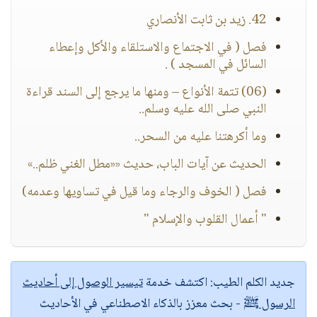
42. زيد بن ثابت الأنصاري
فصل ( في الاجتماع والاستلقاء والأكل وإعطاء
السائل في المسجد ) .
(06) تتمة الأنواع – ومنها ما يرجع إلى السند قراءة
النبي صلى الله عليه وسلم..
وما أكرهتنا عليه من السحر..
الحديث عن آيات الباب، حديث ««مطل الغني ظلم..»
فصل ( الخوف والرجاء وما قيل في تساويها وعدمه)
" أعمال القلوب والإسلام "
جديد الكلم الطيب:
اكتشف خدمة
تيسير الوصول إلى أحاديث
الرسول ﷺ
- بحث معزز بالذكاء الاصطناعي في الأحاديث