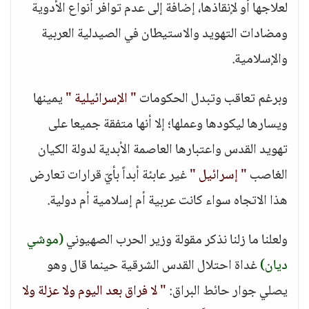
لعلاجها أو لإنقاذها، إضافة إلى عدم توافر أنواع الأدوية
ومضادات التهويد والاستيطان في الصيدلية العربية
والإسلامية.
وبرغم تعاقب وتبدل الحكومات
" الإسرائيلية "
يمينها
ويسارها ليكودها وعملها؛ إلا أنها متفقة جميعا على
تهويد القدس واعتبارها العاصمة الأبدية لدولة الكيان
الغاصب
" إسرائيل "
غير عابئة أبداً بأيّ قرارات تعارض
هذا الاتجاه سواء كانت عربية أم إسلامية أم دولية.
ولعلنا ما زلنا نذكر مقولة وزير الحرب الصهيوني
(موشي
ديان)
غداة احتلال القدس الشرقية حينما قال وهو
يصلي جوار حائط البراق:
" لا فراق بعد اليوم ولا عزلة ولا