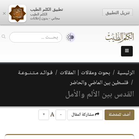
تطبيق الكلم الطيب
تنزيل التطبيق
×
الكلم الطيب
مجاني - بدون إعلانات
الرئيسية
بحوث ومقالات | المقالات
فـوائـد مـتـنــوعـة
فلسطين بين الماضي والحاضر
القدس بين الألم والأمل
A
أضف للمفضلة
مشاركة المقال
-
+