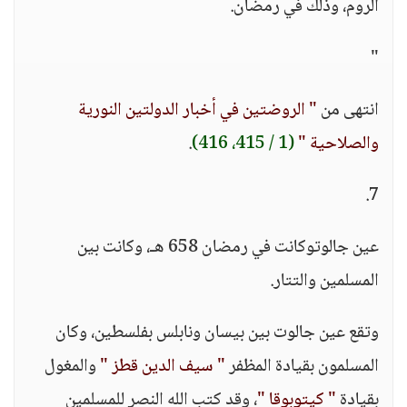
الروم، وذلك في رمضان.
"
انتهى من
" الروضتين في أخبار الدولتين النورية
والصلاحية "
(1 / 415، 416)
.
7.
عين جالوتوكانت في رمضان 658 هـ، وكانت بين
المسلمين والتتار.
وتقع عين جالوت بين بيسان ونابلس بفلسطين، وكان
المسلمون بقيادة المظفر
" سيف الدين قطز "
والمغول
بقيادة
" كيتوبوقا "
، وقد كتب الله النصر للمسلمين