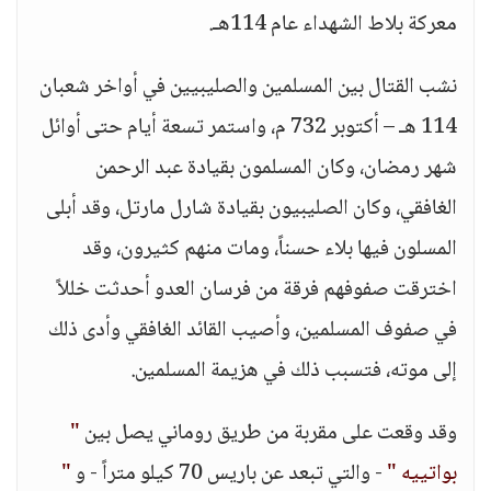
معركة بلاط الشهداء عام 114هـ.
نشب القتال بين المسلمين والصليبيين في أواخر شعبان
114 هـ – أكتوبر 732 م، واستمر تسعة أيام حتى أوائل
شهر رمضان، وكان المسلمون بقيادة عبد الرحمن
الغافقي، وكان الصليبيون بقيادة شارل مارتل، وقد أبلى
المسلون فيها بلاء حسناً، ومات منهم كثيرون، وقد
اخترقت صفوفهم فرقة من فرسان العدو أحدثت خللاً
في صفوف المسلمين، وأصيب القائد الغافقي وأدى ذلك
إلى موته، فتسبب ذلك في هزيمة المسلمين.
وقد وقعت على مقربة من طريق روماني يصل بين
"
بواتييه "
- والتي تبعد عن باريس 70 كيلو متراً - و
"