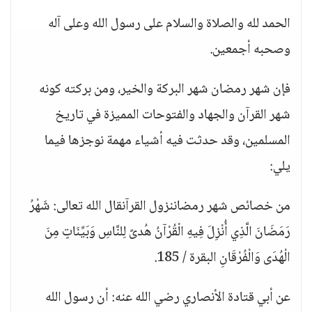
الحمد لله والصلاة والسلام على رسول الله وعلى آله
وصحبه أجمعين.
فإن شهر رمضان شهر البركة والخير، ومن بركته كونه
شهر القرآن والجهاد والفتوحات المميزة في تاريخ
المسلمين، وقد حدثت فيه أشياء مهمة نوجزها فيما
يلي:
من خصائص شهر رمضاننزول القرآنقال الله تعالى: شَهْرُ
رَمَضَانَ الَّذِي أُنْزِلَ فِيهِ الْقُرْآنُ هُدىً لِلنَّاسِ وَبَيِّنَاتٍ مِنَ
الْهُدَى وَالْفُرْقَانِ البقرة / 185.
عن أبي قتادة الأنصاري رضي الله عنه: أن رسول الله