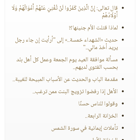
قال تعالى: إِنَّ الَّذِينَ كَفَرُوا لَنْ تُغْنِيَ عَنْهُمْ أَمْوَالُهُمْ وَلَا
أَوْلَادُهُمْ
لماذا قتلت الأم جنينها؟!
حديث «الشهداء خمسة..» إلى "أرأيت إن جاء رجل
يريد أخذ مالي.."
مسألة موافقة العيد يوم الجمعة وعمل كل أهل بلد
بحسب الفتوى لديهم..
مقدمة الباب والحديث عن الأسباب المبيحة للغيبة..
الأهل إذا رفضوا تزويج البنت ممن ترغب..
وقولوا للناس حسنًا
الخزانة الرابعة..
تأملات إيمانية في سورة الشمس