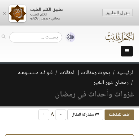
تطبيق الكلم الطيب
تنزيل التطبيق
×
الكلم الطيب
مجاني - بدون إعلانات
الرئيسية
بحوث ومقالات | المقالات
فـوائـد مـتـنــوعـة
رمضان شهر الخير
غزوات وأحداث في رمضان
A
أضف للمفضلة
مشاركة المقال
-
+