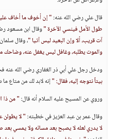
والإعراض عن الآخرة.
قال علي رضي الله عنه:
" إن أخوف ما أخاف عليكم
طول الأمل فينسي الآخرة "
وقال ابن مسعود رضي
آت قريب، ألا وإن البعيد ليس آتيا "
، وقال سلمان
والموت يطلبه، وغافل ليس يغفل عنه، وضاحك مل
ودخل رجل علي أبي ذر الغفاري رضي الله عنه ف
بيتاً نتوجه إليه، فقال: "
إنه لابد لك من متاع ما 
وروي عن المسيح عليه السلام أنه قال:
" من ذا ال
وقال عمر بن عبد العزيز في خطبته:
" لا يطولن ع
لا يدري لعله لا يصبح بعد مسائه ولا يمسي بعد ص