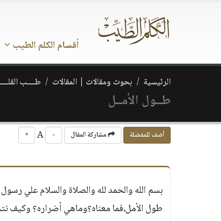
أقسام الكلم الطيب
الرئيسية
بحوث ومقالات | المقالات
طــــب القلـــ
طــول الأمــل
A
أضف للمفضلة
مشاركة المقال
-
+
بسم الله والحمد لله والصلاة والسلام علي رسول 
طول الأمل،فما معناه؟وماهي أضراره؟ وكيف ن