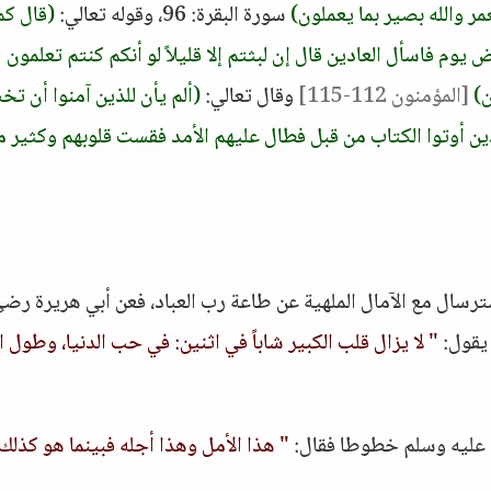
ر والله بصير بما يعملون)
سورة البقرة: 96، وقوله تعالي:
(قال كم
 يوم فاسأل العادين قال إن لبثتم إلا قليلاً لو أنكم كنتم تعلمون
ن)
[المؤمنون 112-115]
وقال تعالي:
(ألم يأن للذين آمنوا أن تخ
الذين أوتوا الكتاب من قبل فطال عليهم الأمد فقست قلوبهم وكثير م
ترسال مع الآمال الملهية عن طاعة رب العباد، فعن أبي هريرة رضي 
 يقول:
" لا يزال قلب الكبير شاباً في اثنين: في حب الدنيا، وطول ا
ه عليه وسلم خطوطا فقال:
" هذا الأمل وهذا أجله فبينما هو كذلك 