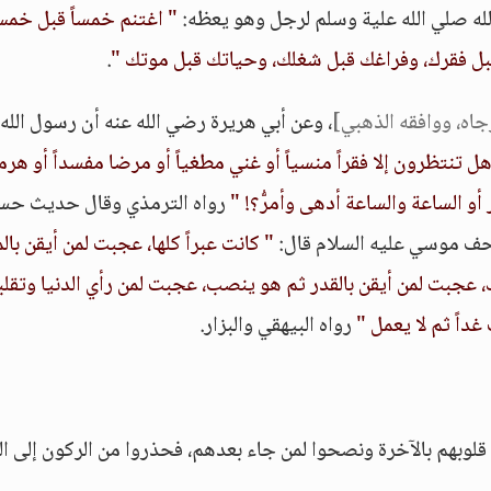
لله صلي الله علية وسلم لرجل وهو يعظه:
" اغتنم خمساً قبل خم
ل فقرك، وفراغك قبل شغلك، وحياتك قبل موتك "
.
اه، ووافقه الذهبي]
، وعن أبي هريرة رضي الله عنه أن رسول الله
 هل تنتظرون إلا فقراً منسياً أو غني مطغياً أو مرضا مفسداً أو هرما
أو الساعة والساعة أدهى وأمرُّ؟! "
رواه الترمذي وقال حديث حس
حف موسي عليه السلام قال:
" كانت عبراً كلها، عجبت لمن أيقن با
 عجبت لمن أيقن بالقدر ثم هو ينصب، عجبت لمن رأي الدنيا وتقلبه
غداً ثم لا يعمل "
رواه البيهقي والبزار.
لوبهم بالآخرة ونصحوا لمن جاء بعدهم، فحذروا من الركون إلى الد