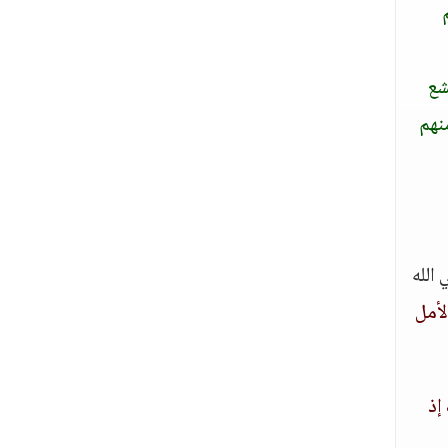
شع
نهم
الله
لأمل
إذ