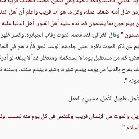
ود الطائي: فانتبذ وقعد ناحية وهي تدفن، فجئت فقعدت قريباً منه
من طال أمله ضعف عمله، وكل ما هو آت قريب واعلم أن أهل الدني
 ويفرحون بما يقدمون فما ندم عليه أهل القبور، أهل الدنيا عليه
تصمون "
وقال الغزالي: لقد قصم الموت رقاب الجبابرة، وكسر ظهر
هم عن ذكر الموت نافرة، حتى جاءهم الوعد الحق فأرداهم في الحاف
عض: كم من مستقبل يوما لا يستكمله ومنتظر غداً لا يبلغه لو أدر
يف يفرح بالدنيا من يومه يهدم شهره، وشهره يهدم سنته، وسنته ت
وته ".
جل، طويل الأمل، مسييء العمل.
ويل، والموت من الإنسان قريب، وللنقص في كل يوم منه نصيب، وللب
لسلام "
.