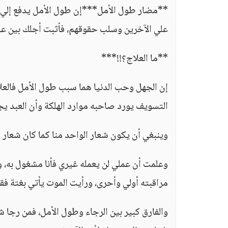
**مضار طول الأمل***إن طول الأمل يدفع إلي ا
علي الآخرين وسلب حقوقهم، فأثبت أجلك بين عي
**ما العلاج؟!!***
إن الجهل وحب الدنيا هما سبب طول الأمل فالعل
التسويف يورد صاحبه موارد الهلكة وأن العبد ي
وينبغي أن يكون شعار الواحد منا كما كان شعار ح
وعلمت أن عملي لن يعمله غيري فأنا مشغول به، و
مراقبته أولي وأحرى، ورأيت الموت يأتي بغتة فقل
والفارق كبير بين الرجاء وطول الأمل، فمن رجا 