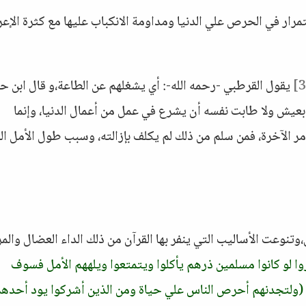
ار في الحرص علي الدنيا ومداومة الانكباب عليها مع كثرة الإع
يقول القرطبي -رحمه الله-: أي يشغلهم عن الطاعة،و قال ابن ح
 بعيش ولا طابت نفسه أن يشرع في عمل من أعمال الدنيا، وإنما
مر الآخرة، فمن سلم من ذلك لم يكلف بإزالته، وسبب طول الأمل ا
وتنوعت الأساليب التي ينفر بها القرآن من ذلك الداء العضال وال
روا لو كانوا مسلمين ذرهم يأكلوا ويتمتعوا ويلههم الأمل فسوف
(ولتجدنهم أحرص الناس علي حياة ومن الذين أشركوا يود أحدهم