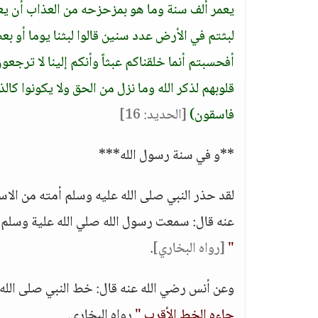
يعمر ألف سنة وما هو بمزحزحه من العذاب أن يعم
لبثتم في الأرض عدد سنين قالوا لبثنا يوما أو بعض
أفحسبتم أنما خلقناكم عبثاً وأنكم إلينا لا ترجعو
قلوبهم لذكر الله وما نزل من الحق ولا يكونوا ك
فاسقون)
[الحديد: 16]
**و في سنة رسول الله***
لقد حذر النبي صلى الله عليه وسلم أمته من الاس
عنه قال: سمعت رسول الله صلي الله علية وسلم
"
[رواه البخاري]
.
وعن أنس رضي الله عنه قال: خط النبي صلى الل
جاءه الخط الأقرب "
رواه البخاري.