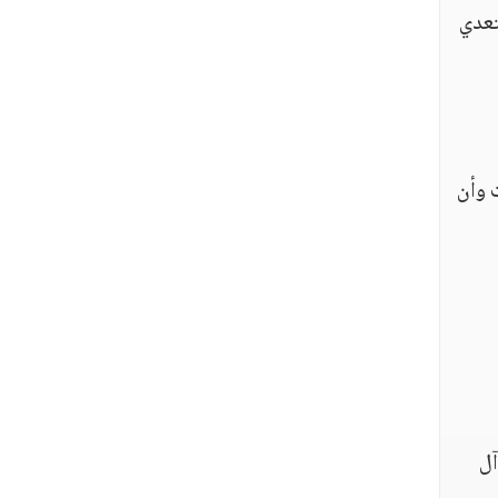
تعدي
 وأن
آل