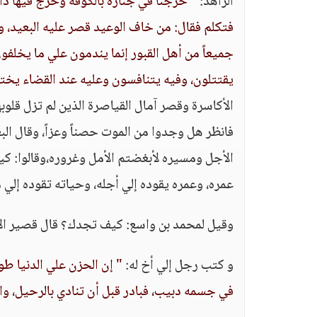
الزاهد:
" خرجنا في جنازة بالكوفة وخرج فيها دا
فتكلم فقال: من خاف الوعيد قصر عليه البعيد، و
جميعاً من أهل القبور إنما يندمون علي ما يخلفون
يقتتلون، وفيه يتنافسون وعليه عند القضاء يخ
الأكاسرة وقصر آمال القياصرة الذين لم تزل قلوب
فانظر هل وجدوا من الموت حصناً وعزاً، وقال الب
الأجل ومسيره لأبغضتم الأمل وغروره،وقالوا: ك
عمره، وعمره يقوده إلي أجله، وحياته تقوده إلي م
وقيل لمحمد بن واسع: كيف تجدك؟ قال قصير الأ
و كتب رجل إلي أخ له:
" إن الحزن علي الدنيا ط
في جسمه دبيب، فبادر قبل أن تنادي بالرحيل، وا