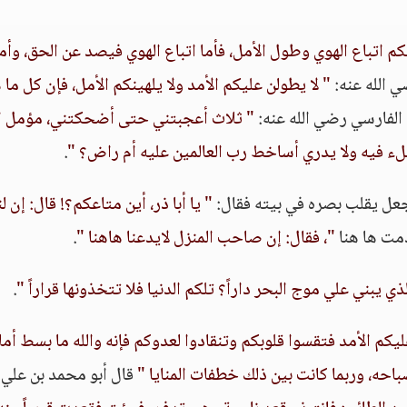
 اتباع الهوي وطول الأمل، فأما اتباع الهوي فيصد عن الحق، وأما
 الله عنه:
" لا يطولن عليكم الأمد ولا يلهينكم الأمل، فإن كل ما 
 الفارسي رضي الله عنه:
" ثلاث أعجبتني حتى أضحكتني، مؤمل ال
ء فيه ولا يدري أساخط رب العالمين عليه أم راض؟ "
.
جعل يقلب بصره في بيته فقال:
" يا أبا ذر، أين متاعكم؟! قال: إن لن
دمت ها هنا
"، فقال: إن صاحب المنزل لايدعنا هاهنا "
.
ذي يبني علي موج البحر داراً؟ تلكم الدنيا فلا تتخذونها قراراً "
.
ليكم الأمد فتقسوا قلوبكم وتنقادوا لعدوكم فإنه والله ما بسط أملا
باحه، وربما كانت بين ذلك خطفات المنايا "
قال أبو محمد بن علي