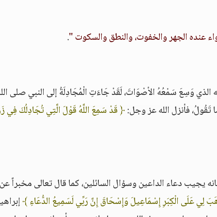
اء عنده الجهر والخفوت، والنطق والسكوت "
.
 وَسِعَ سَمْعُهُ الأصْوَاتَ، لَقَدْ جَاءَتِ الْمُجَادِلَةُ إلى النبي صلى الل
عُ مَا تَقُولُ، فأنزل الله عز وجل:
﴿ قَدْ سَمِعَ اللَّهُ قَوْلَ الَّتِي تُجَادِلُكَ فِي زَ
نه يجيب دعاء الداعين وسؤال السائلين، كما قال تعالى مخبراً عن
َهَبَ لِي عَلَى الْكِبَرِ إِسْمَاعِيلَ وَإِسْحَاقَ إِنَّ رَبِّي لَسَمِيعُ الدُّعَاءِ ﴾
إبراهي