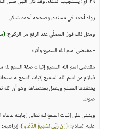
٣٩، أي: يستجيب الدعاء، وقد كان النبي صلى الله عليه وسلم يستعيذ بالله من دعاء لا يسمع - أي: لا يستجاب له -.
رواه أحمد في مسنده، وصححه أحمد شاكر.
ومثل ذلك قول المصلِّي عند الرفع من الركوع:
(سم
- مقتضى اسم الله السميع وأثره
مقتضى اسم الله السميع إثبات صفة السمع لله سب
فيلزم من اسم الله السميع إثبات السمع له سبحان
يعتقدها المسلم ويعمل بمقتضاها، وهو أن الله ت
صوت.
وينبني على إثبات السمع لله تعالى إجابته لدعاء 
عليه السلام:
﴿ إِنَّ رَبِّي لَسَمِيعُ الدُّعَاءِ ﴾
إبراهيم: ٣٩، وقال عزّ وجلّ عن نبيه محمد صلى الله عليه وسلم: