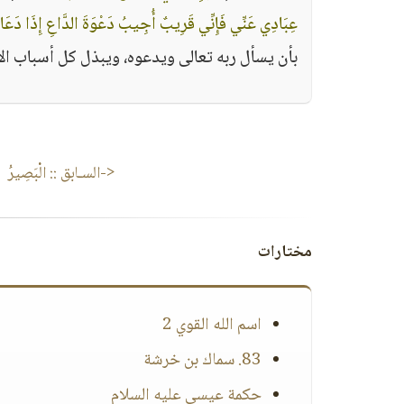
عِبَادِي عَنِّي فَإِنِّي قَرِيبٌ أُجِيبُ دَعْوَةَ الدَّاعِ إِذَا دَعَ
بأن يسأل ربه تعالى ويدعوه، ويبذل كل أسباب الإ
<-السـابق ::
الْبَصِيرُ
مختارات
اسم الله القوي 2
83. سماك بن خرشة
حكمة عيسى عليه السلام