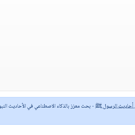
ى أحاديث الرسول ﷺ
- بحث معزز بالذكاء الاصطناعي في الأحاديث النبو