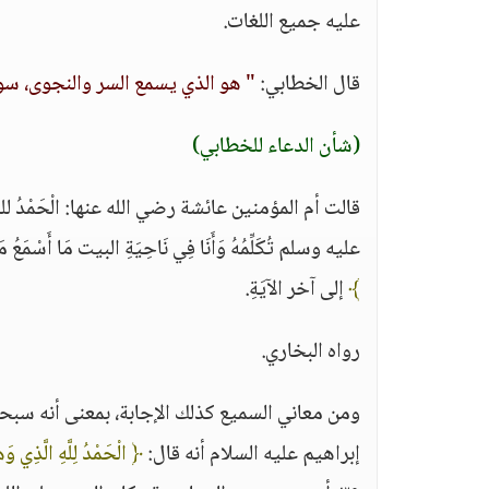
عليه جميع اللغات.
قال الخطابي:
" هو الذي يسمع السر والنجوى، سو
(شأن الدعاء للخطابي)
قالت أم المؤمنين عائشة رضي الله عنها: الْحَمْدُ لله الذي
عليه وسلم تُكَلِّمُهُ وَأَنَا فِي نَاحِيَةِ البيت مَا أَسْمَ
﴾
إلى آخر الآيَةِ.
رواه البخاري.
ومن معاني السميع كذلك الإجابة، بمعنى أنه سبحا
إبراهيم عليه السلام أنه قال:
﴿ الْحَمْدُ لِلَّهِ الَّذِي و