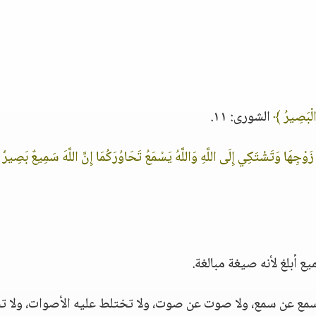
الْبَصِيرُ ﴾
الشورى: ١١.
َوْجِهَا وَتَشْتَكِي إِلَى اللَّهِ وَاللَّهُ يَسْمَعُ تَحَاوُرَكُمَا إِنَّ اللَّهَ سَمِيعٌ بَصِيرٌ
ع أبلغ لأنه صيغة مبالغة.
ه سمع عن سمع، ولا صوت عن صوت، ولا تختلط عليه الأصوات، ولا 