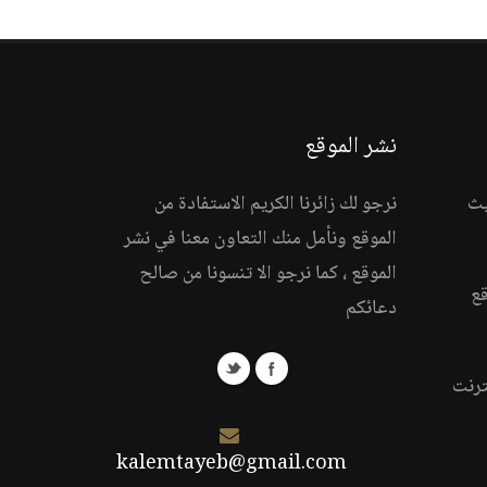
نشر الموقع
يث
نرجو لك زائرنا الكريم الاستفادة من
الموقع ونأمل منك التعاون معنا في نشر
الموقع ، كما نرجو الا تنسونا من صالح
قع
دعائكم
ترنت
kalemtayeb@gmail.com