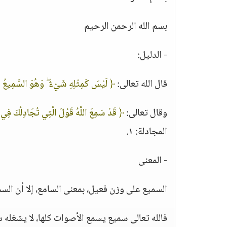
بسم الله الرحمن الرحيم
- الدليل:
قال الله تعالى:
﴿ لَيْسَ كَمِثْلِهِ شَيْءٌ ۖ وَهُوَ السَّمِيعُ 
وقال تعالى:
﴿ قَدْ سَمِعَ اللَّهُ قَوْلَ الَّتِي تُجَادِلُكَ فِي ز
المجادلة: ١.
- المعنى
السميع على وزن فعيل، بمعنى السامع، إلا أن السمي
فالله تعالى سميع يسمع الأصوات كلها، لا يشغل