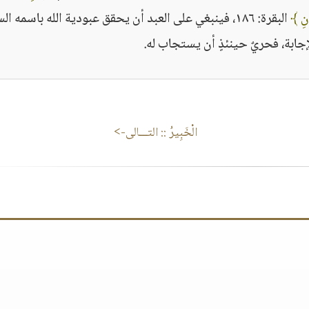
انِ ﴾
البقرة: ١٨٦، فينبغي على العبد أن يحقق عبودية الله باسمه ا
جابة، فحريٌ حينئذٍ أن يستجاب له.
الْخَبِيرُ
:: التـــالى->