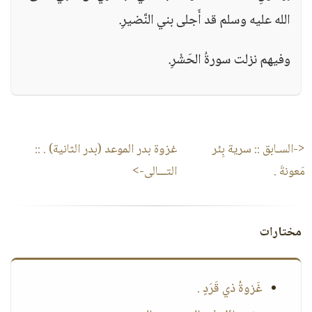
الله عليه وسلم قد أَجلى بني النَّضيرِ.
وفيهم نزلت سورةُ الحَشْرِ.
<-السـابق ::
سرية بِئر
غزوة بدر الموعد (بدر الثانية) .
::
مَعونةَ .
التـــالى->
مختارات
غَزوةُ ذي قَرَدٍ .