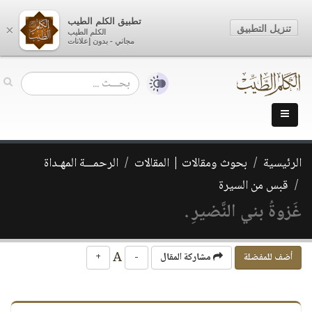
تطبيق الكلم الطيب
تنزيل التطبيق
×
الكلم الطيب
مجاني - بدون إعلانات
الرئيسية
بحوث ومقالات | المقالات
الرحمـــة المهـداة
قبس من السيرة
غَزوةُ بني النَّضيرِ .
A
أضف للمفضلة
مشاركة المقال
-
+