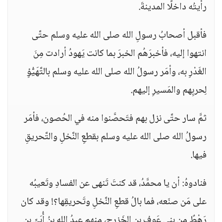
رأيتُه داخلًا المدينةَ.
فأقبل أصحابُ رسولِ الله صلى الله عليه وسلم حتَّى
انتهوا إليه، فأخبرَهُم الخبرَ بما كانت يَهودُ أرادت مِنَ
الغَدْرِ به، وأمَر رسولُ الله صلى الله عليه وسلم بالتَّهَيُّؤِ
لِحربِهم والمَسيرِ إليهم.
ثمَّ سار حتَّى نزل بهم فتَحصَّنوا منه في الحُصون، فأمَر
رسولُ الله صلى الله عليه وسلم بقطعِ النَّخلِ والتَّحريقِ
فيها.
فنادوهُ: أن يا محمَّدُ، قد كنتَ تَنهى عن الفسادِ وتَعيبُه
على مَن صنَعه، فما بالُ قطعِ النَّخلِ وتَحريقِها؟! وقد كان
رَهْطٌ مِن بني عَوفِ بنِ الخَزرجِ، منهم عبدُ الله بنُ أُبَيٍّ بن