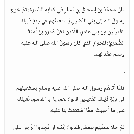
قال محمَّدُ بنُ إسحاقَ بنِ يَسارٍ في كتابِه السِّيرة: ثمَّ خرج
رسولُ الله إلى بني النَّضيرِ، يَستَعينُهم في دِيَةِ ذَيْنِكَ
القَتيلَينِ مِن بني عامرٍ، اللَّذينِ قَتَلَ عَمرُو بنُ أُميَّةَ
الضَّمريُّ؛ للجِوارِ الذي كان رسولُ الله صلى الله عليه
وسلم عقَد لهما.
.
فلمَّا أتاهُم رسولُ الله صلى الله عليه وسلم يَستَعينُهم
في دِيَةِ ذَيْنِكَ القَتيلينِ قالوا: نعم، يا أبا القاسمِ، نُعينُك
على ما أَحببتَ، ممَّا اسْتعَنتَ بِنا عليه.
ثمَّ خلا بعضُهم ببعضٍ فقالوا: إنَّكم لن تَجِدوا الرَّجلَ على