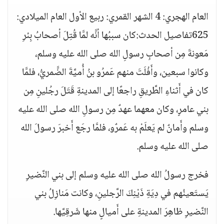
العام الهجري: 4 الشهر القمري: ربيع الأول العام الميلادي:
625تفاصيل الحدث:كان سببُها أنَّه لمَّا قُتِلَ أصحابُ بِئرِ
مَعونةَ مِن أصحابِ رسولِ الله صلى الله عليه وسلم،
وكانوا سبعين، وأَفْلَتَ منهم عَمرُو بنُ أُميَّةَ الضَّمريُّ، فلمَّا
كان في أَثناءِ الطَّريقِ راجعًا إلى المدينةِ قَتَلَ رجُلينِ مِن
بني عامرٍ، وكان معهما عهدٌ مِن رسولِ الله صلى الله عليه
وسلم وأَمانٌ لم يَعلَمْ به عَمرٌو، فلمَّا رجَع أَخبرَ رسولَ الله
صلى الله عليه وسلم.
فخرج رسولُ الله صلى الله عليه وسلم إلى بني النَّضيرِ
يَستَعينُهم في دِيَةِ ذَيْنِكَ الرَّجلينِ، وكانت مَنازِلُ بني
النَّضيرِ ظاهِرَ المدينةِ على أَميالٍ منها شَرقِيَّها.