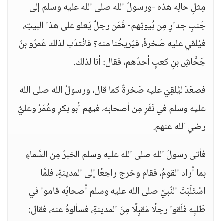
مِثلِ حالِه هذه -ورسولُ الله صلى الله عليه وسلم إلى
جَنبِ جِدارٍ مِن بُيوتِهم- فَمَن رجلٌ يَعلو على هذا البيتِ،
فيُلقي عليه صَخرةً، فيُريحُنا منه؟ فانْتدَب لذلك عَمرُو بنُ
جَحَّاشِ بنِ كعبٍ أحدُهم، فقال: أنا لذلك.
فصعَدَ ليُلقِيَ عليه صَخرةً كما قال، ورسولُ الله صلى الله
عليه وسلم في نَفَرٍ مِن أصحابِه، فيهم أبو بكرٍ وعُمَرُ وعليٌّ
رضي الله عنهم.
فأتى رسولَ الله صلى الله عليه وسلم الخبرُ مِن السَّماءِ
بما أراد القومُ، فقام وخرج راجعًا إلى المدينةِ، فلمَّا
اسْتَلْبَثَ النَّبيَّ صلى الله عليه وسلم أصحابُه قاموا في
طَلبِه فلَقوا رجلًا مُقبِلًا مِنَ المدينةِ، فسألوهُ عنه، فقال: