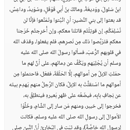
ابنُ سَلولَ، ووَديعَةُ، ومالكُ بنُ أبي قَوْقَلٍ، وسُوَيدٌ، وداعِسٌ،
قد بعثوا إلى بني النَّضيرِ: أنِ اثْبُتوا وتَمَنَّعوا فإنَّا لن
نُسْلِمَكُم، إن قوتِلْتُم قاتلنا معكم، وإن أُخرِجتُم خَرَجنا
معكم فتَرَبَّصوا ذلك مِن نَصرِهم، فلم يفعلوا، وقذف الله
في قلوبهم الرُّعبَ، فسألوا رسولَ الله صلى الله عليه
وسلم أن يُجْلِيَهم ويَكُفَّ عن دِمائهِم، على أنَّ لهم ما
حمَلتِ الإبلُ مِن أموالهِم، إلَّا الحَلَقَةَ، ففعَل، فاحتملوا مِن
أموالهم ما اسْتقلَّتْ به الإبلُ، فكان الرَّجلُ منهم يَهدِم بيتَه
عن نِجافِ بابِه، فيضَعُه على ظهرِ بَعيرهِ فينطلِقُ به،
فخرجوا إلى خيبر، ومنهم مَن سار إلى الشَّامِ، وخَلَّوْا
الأموالَ إلى رسولِ الله صلى الله عليه وسلم، فكانت
لِرسولِ الله خاصَّةً)، وقد ثبَت في البُخاريِّ أنَّ النَّبيِّ صلى