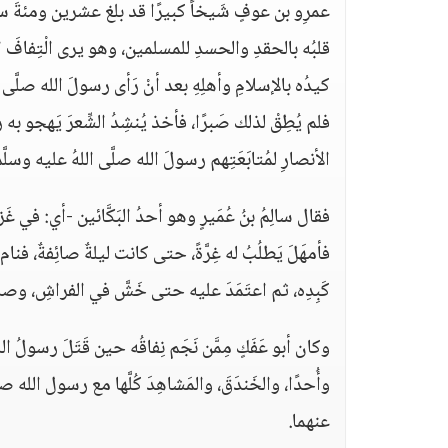
عمرِو بن عوفٍ شَيخاً كبيرًا قد بلغ عشرين ومئةَ سنةٍ،
قلبُه بالحقدِ والحسدِ للمسلمين، وهو يرى الْتِفافَ ا
كيدُه بالإسلامِ وأهلِهِ بعد أنْ رَأى رسولَ الله صلَّى ا
فلم يُطِقْ لذلك صَبرًا، فأخذ يُنشِدُ الشِّعرَ يَهجو به 
الأنصارِ لمُتابَعَتِهم رسولَ الله صلَّى اللهُ عليه وسلَّم
فقال سالِمُ بنُ عُمَيرٍ وهو أحدُ البَكَّائين -أي: في غَزوة
فأمهَلَ يَطلُبُ له غِرَّةً، حتى كانت ليلةٌ صائِفةٌ، فنام أب
كَبِدِه، ثم اعتَمَدَ عليه حتى خَشَّ في الفراشِ، وصاح 
وكان أبو عَفَكٍ مِمَّن نَجَم نِفاقُه حين قَتَلَ رسولُ الله
وأُحدًا، والخَندَقَ، والمَشاهِدَ كُلَّها مع رسول الله ص
عنهما.