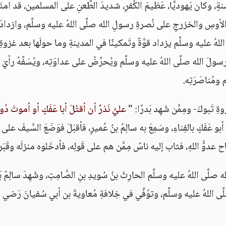
 وكان يَهوديًّا، عَظيمَ الكُفرِ، شديدَ الطَّعنِ على المسلمين، قد امتَل
لأوسِ والخزرجِ على نُصرةِ رسولِ الله صلَّى اللهُ عليه وسلَّم، وازدادَ
للهُ عليه وسلَّم يزداد قوَّةً وتَمكينًا في المدينةِ وما حولَها بعد غزوةِ 
رسولَ الله صلَّى اللهُ عليه وسلَّم ويُحرِّضُ على عداوَتِه، ويُسَفِّهُ رأيَ
 ومُناصَرَتِه.
ِ تَبوكَ- ومِمَّن شَهِد بَدرًا:
" عليَّ نَذرٌ أن أقتُلَ أبا عَفَكٍ أو أموتَ دُو
و عَفَكٍ بالفِناءِ، وسَمِعَ به سالِمُ بنُ عُميرٍ، فأقبَلَ فوَضَعَ السَّيفَ على
عدوُّ اللهِ، فثاب إليه ناسٌ مِمَّن هم على قَولِه، فأدخَلوه منزلَه وقَبَر
 صلَّى اللهُ عليه وسلَّم الحارِثَ بنُ سُويدِ بنِ الصَّامِتِ، وشَهِدَ سالِمٌ بَ
لَّى اللهُ عليه وسلَّم، وتوُفِّي في خِلافةِ مُعاويةَ بن أبي سُفيانَ رَضي ال