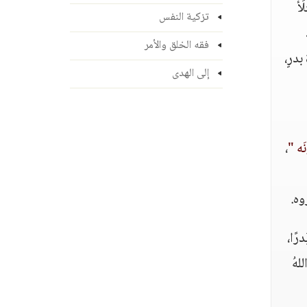
َأ
تزكية النفس
فقه الخلق والأمر
بدرٍ،
إلى الهدى
نَه "
،
وه.
درًا،
لهُ