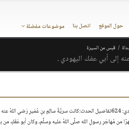
حول الموقع
اتصل بنا
موضوعات مفضلة
ـداة
قبس من السيرة
نه إلى أبي عفك اليهودي .
العام الهجري: 2 الشهر القمري: شوال العام الميلادي: 624تفاصيل الحدث:كانت سريَّةُ سالِمِ بنِ عُمَيرٍ رَضي اللهُ ع
ا من مُهاجَرِ رسولِ الله صلَّى اللهُ عليه وسلَّم، وكان أبو عَفَكٍ من ب