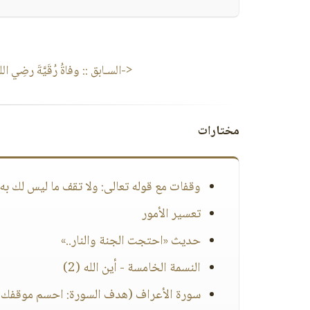
<-السـابق ::
وفاةُ رُقَيَّةَ رضِي ال
مختارات
وقفات مع قوله تعالى: ولا تقف ما ليس لك به
تعسير الأمور
حديث «احتجت الجنة والنار..»
النسمة الخامسة - أين الله (2)
سورة الأعراف (هدف السورة: احسم موقفك ول