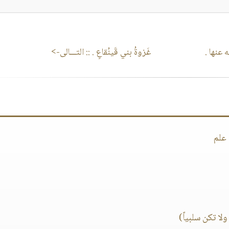
له عنها .
غَزوةُ بني قَينُقاعٍ .
:: التـــالى->
 علم
ا تكن سلبياً)