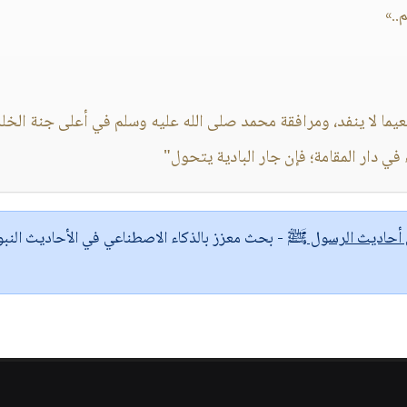
..»
ونعيما لا ينفد، ومرافقة محمد صلى الله عليه وسلم في أعلى جنة الخل
ي دار المقامة؛ فإن جار البادية يتحول"
ى أحاديث الرسول ﷺ
- بحث معزز بالذكاء الاصطناعي في الأحاديث النبو