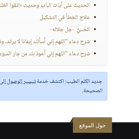
الحديث على آيات الباب وحديث «اتقوا الظلم
علاج الخطأ في التشكيل
الحَــيُّ -جل جلاله-
شرح دعاء "اللهم إني أسألك إيمانا لا يرتد، 
شرح دعاء "اللهم إني أعوذ بك من جار السوء ف
جديد الكلم الطيب:
اكتشف خدمة
تيسير الوصول إل
الصحيحة.
حول الموقع