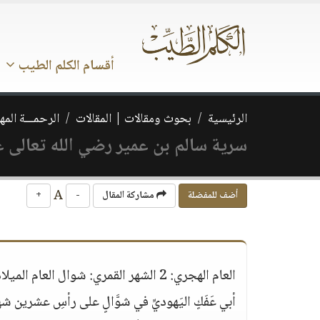
أقسام الكلم الطيب
الرئيسية
بحوث ومقالات | المقالات
الرحمـــة المه
سرية سالم بن عمير رضي الله تعالى ع
A
أضف للمفضلة
مشاركة المقال
-
+
أبي عَفَكٍ اليَهوديِّ في شوَّالٍ على رأسِ عشرين شهرً