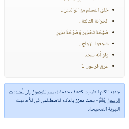
خلق المسلم مع الوالدين..
الخزانة الثالثة..
صَيْحَةُ تَحْذِير وَصَرْخَةُ نَذِيرٍ
شجعوا الزواج..
ولو أنه سجد
غرق فرعون 1
جديد الكلم الطيب:
اكتشف خدمة
تيسير الوصول إلى أحاديث
الرسول ﷺ
- بحث معزز بالذكاء الاصطناعي في الأحاديث
النبوية الصحيحة.