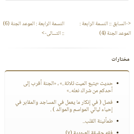
<-السـابق ::
النسمة الرابعة :
النسمة الرابعة : الموعد الجنة (6)
الموعد الجنة (4)
:: التـــالى->
مختارات
حديث «يتبع الميت ثلاثة..» ، «الجنة أقرب إلى
أحدكم من شراك نعله..»
فصل ( في إنكار ما يعمل في المساجد والمقابر في
إحياء ليالي المواسم والموالد ) .
طمأنينة القلب..
فقه حقيقة العبودية (٧)