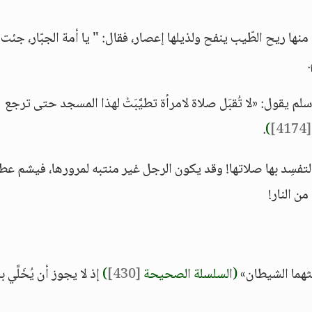
نها ريح الطّيب ينفح ولذيلها إعصار، فقال: " يا أمة الجبّار، جئت
م يقول: «لا تُقبَل صلاة لامرأة تطيَّبَتْ لهذا المسجد حتى ترجع
.
)
[4174]
ة لتفسِد بها صلاتها! وقد يكون الرجل غير منتبه لمرورها، فيشم عط
ن النار!
ثهما الشيطان»
(السلسلة الصحيحة
[430]
)
إذ لا يجوز أن يُخَلَّي ب