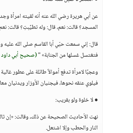
عن أبي هريرة رضي الله عنه أنه لقيته امرأة وجد م
المسجد؟ قالت: نعم، قال: وله تطيَّبتِ؟ قالت: نعم.
قال: إني سمعت حبّي أبا القاسم صلى الله عليه وسل
فتغتسل غسلها من الجنابة» "
(صحيح أبي داود
وعجبًا لامرأة تدفع أموالاً طائلة على عطور غالي
فيلوي عنقه نحوها، فيجنيان الأوزار ويدنيان معا م
● لا خلوة ولو بقريب:
نهت الأحاديث الصحيحة عن ذلك، وقالت: «إن ثال
النار والحطب وإلا اشتعل.