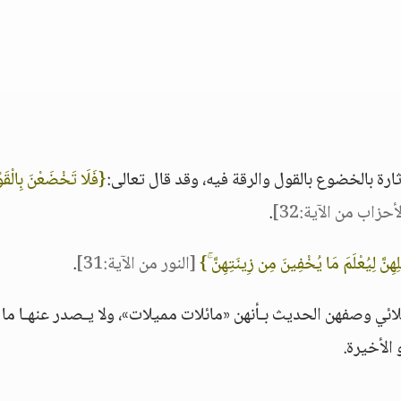
ثارة بالخضوع بالقول والرقة فيه، وقد قال تعالى:
{فَلَا تَخْضَعْنَ بِالْقَو
أحزاب من الآية:32]
.
ِهِنَّ لِيُعْلَمَ مَا يُخْفِينَ مِن زِينَتِهِنَّ ۚ}
[النور من الآية:31]
.
للائي وصفهن الحديث بـأنهن «مائلات مميلات»، ولا يـصدر عنهـا ما
 الأخيرة.