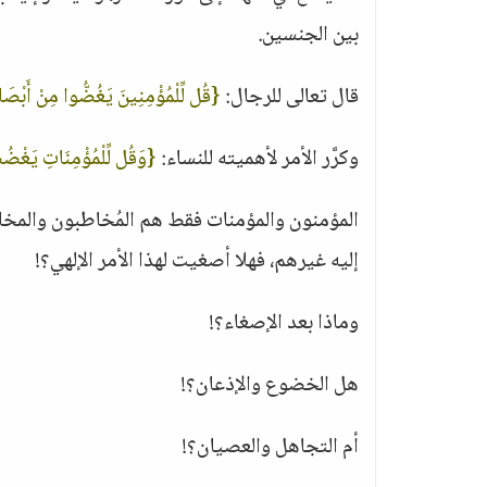
بين الجنسين.
قال تعالى للرجال:
{قُل لِّلْمُؤْمِنِينَ يَغُضُّوا مِنْ أَبْصَ
وكرَّر الأمر لأهميته للنساء:
{وَقُل لِّلْمُؤْمِنَاتِ يَغْضُ
المؤمنون والمؤمنات فقط هم المُخاطبون والمخاطب
إليه غيرهم، فهلا أصغيت لهذا الأمر الإلهي؟!
وماذا بعد الإصغاء؟!
هل الخضوع والإذعان؟!
أم التجاهل والعصيان؟!