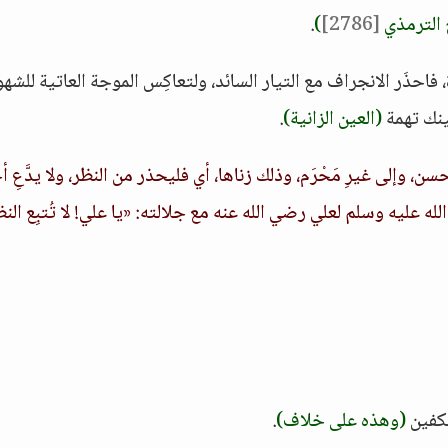
الترمذي
[2786]
)
.
فاحذَر الانجراف مع التيار السائد، ولتعاكِس الموجة العاتية للشهو
عينك تهمة
(العين الزانية)
.
 وإلى غيرِ مَحْرَم، وذلك زناها، أي فليحذر من النظر، ولا يدَّعِ أح
عليه وسلم لعلي رضي الله عنه مع جلالته: «يا علي! لا تُتبِع الن
لكفين
(وهذه على خلاف)
.