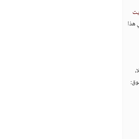
يت
 هذا
،
وق: