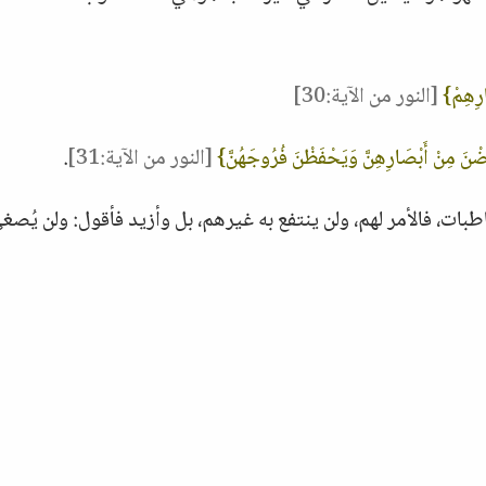
ارِهِمْ}
[النور من الآية:30]
ضْنَ مِنْ أَبْصَارِهِنَّ وَيَحْفَظْنَ فُرُوجَهُنَّ}
[النور من الآية:31]
.
ات، فالأمر لهم، ولن ينتفع به غيرهم، بل وأزيد فأقول: ولن يُصغ