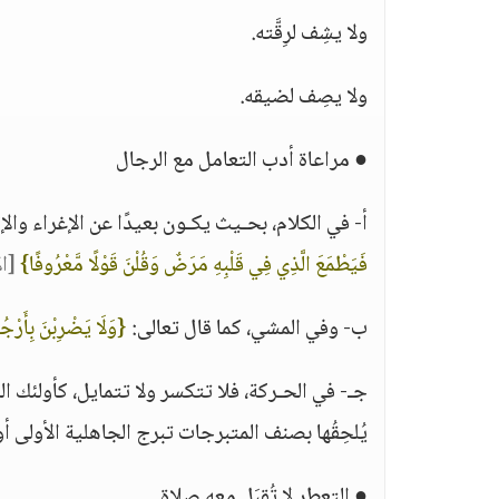
ولا يشِف لرِقَّته.
ولا يصِف لضيقه.
● مراعاة أدب التعامل مع الرجال
أ- في الكلام، بحـيث يكـون بعيدًا عن الإغراء والإ
فَيَطْمَعَ الَّذِي فِي قَلْبِهِ مَرَضٌ وَقُلْنَ قَوْلًا مَّعْرُوفًا}
[ال
ب- وفي المشي، كما قال تعالى:
{وَلَا يَضْرِبْنَ بِأَرْجُل
جـ- في الحـركة، فلا تتكسر ولا تتمايل، كأولئك ا
يُلحِقُها بصنف المتبرجات تبرج الجاهلية الأولى أو
● التعطر لا تُقبَل معه صلاة