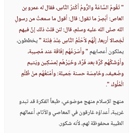
" تَقُومُ السَّاعَةُ والرُّومُ أكْثرُ النَّاسِ، فقال له عمرو بن
العاص: أبْصِرْ ما تقول: قال: أقول ما سمعتُ من رسولِ
الله صلى الله عليه وسلم، قال: لئن قلتَ ذلك إنَّ فيهم
لَخِصالا أربعا، إنَّهُم لأحْلَمُ النَّاسِ عِنْدَ فِتْنَة "
يخططون،
يملكون أعصابهم
" وأسْرَعُهُم إفَاقَة عند مُصِيبة،
وأوْشَكُهُم كَرَّة بعد فَرَّة، وخَيْرُهُم لِمسْكِين ويَتيم
وضَعيف، وخَامِسَة حسنة جَميلة: وأمْنَعُهُم منْ ظُلْمِ
الْمُلُوك "
.
منهج الإسلام منهج موضوعي، طبعاً الفكرة قد تبدو
غريبة، أعداؤه غارقون في المعاصي والآثام، أعمالهم
الطيبة محفوظة لهم، لأنه شكور.