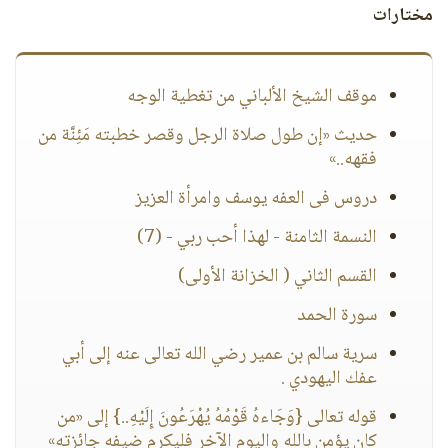
مختارات
موقف الشيخ الألباني من تغطية الوجه
حديث «إن طول صلاة الرجل وقصر خطبته مَئِنَّة من
فقهه..»
دروس فى العفه يوسف وامرأة العزيز
النسمة الثامنة - لهذا أحب ربي - (7)
القسم الثاني ( الخزانة الأولى)
سورة الحمد
سرية سالم بن عمير رضي الله تعالى عنه إلى أبي
عفك اليهودي .
قوله تعالى {وَجَاءهُ قَوْمُهُ يُهْرَعُونَ إِلَيْهِ..} إلى «من
كان يؤمن بالله واليوم الآخر فليكرم ضيفه جائزته»