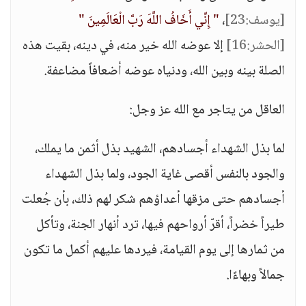
[يوسف:23]
،
" إِنِّي أَخَافُ اللَّهَ رَبَّ الْعَالَمِينَ "
[الحشر:16]
إلا عوضه الله خير منه، في دينه، بقيت هذه
الصلة بينه وبين الله، ودنياه عوضه أضعافاً مضاعفة.
العاقل من يتاجر مع الله عز وجل:
لما بذل الشهداء أجسادهم، الشهيد بذل أثمن ما يملك،
والجود بالنفس أقصى غاية الجود، ولما بذل الشهداء
أجسادهم حتى مزقها أعداؤهم شكر لهم ذلك، بأن جُعلت
طيراً خضراً، أقرّ أرواحهم فيها، ترد أنهار الجنة، وتأكل
من ثمارها إلى يوم القيامة، فيردها عليهم أكمل ما تكون
جمالاً وبهاءًا.