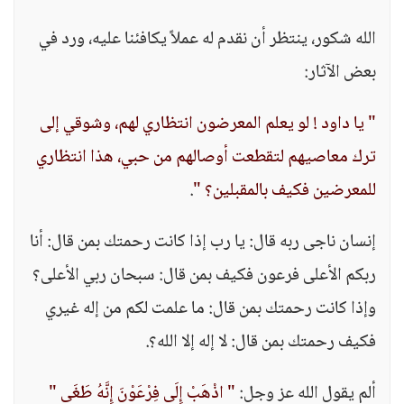
الله شكور، ينتظر أن نقدم له عملاً يكافئنا عليه، ورد في
بعض الآثار:
" يا داود ! لو يعلم المعرضون انتظاري لهم، وشوقي إلى
ترك معاصيهم لتقطعت أوصالهم من حبي، هذا انتظاري
للمعرضين فكيف بالمقبلين؟ "
.
إنسان ناجى ربه قال: يا رب إذا كانت رحمتك بمن قال: أنا
ربكم الأعلى فرعون فكيف بمن قال: سبحان ربي الأعلى؟
وإذا كانت رحمتك بمن قال: ما علمت لكم من إله غيري
فكيف رحمتك بمن قال: لا إله إلا الله؟.
ألم يقول الله عز وجل:
" اذْهَبْ إِلَى فِرْعَوْنَ إِنَّهُ طَغَى "