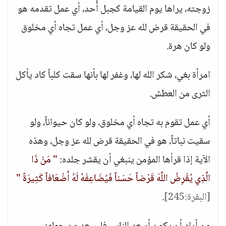
زوجته، يراها يوم القيامة كجبل أُحد، أي عمل تقدمه هو
في الحقيقة قرض لله عز وجل، أي عمل تجاه أي مخلوق
ولو كان هرة.
امرأة بغي، شكر الله لها، وغفر لها بأنها سقت كلباً كاد يأكل
الثرى من العطش.
أي عمل تقوم به تجاه أي مخلوق، ولو كان حيواناً، ولو
سقيت نباتاً، هو في الحقيقة قرض لله عز وجل، وهذه
الآية إذا قرأها المؤمن ينبغي أن يقشر جلده:
" مَنْ ذَا
الَّذِي يُقْرِضُ اللَّهَ قَرْضاً حَسَناً فَيُضَاعِفَهُ لَهُ أَضْعَافاً كَثِيرَةً "
[البقرة:245]
.