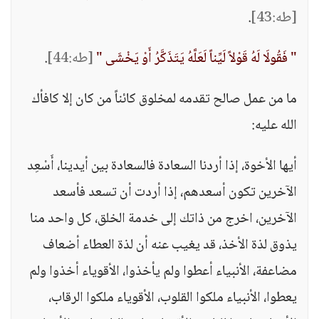
[طه:43]
.
" فَقُولَا لَهُ قَوْلاً لَيِّناً لَعَلَّهُ يَتَذَكَّرُ أَوْ يَخْشَى "
[طه:44]
.
ما من عمل صالح تقدمه لمخلوق كائناً من كان إلا كافأك
الله عليه:
أيها الأخوة، إذا أردنا السعادة فالسعادة بين أيدينا، أَسْعِد
الآخرين تكون أسعدهم، إذا أردت أن تسعد فأسعد
الآخرين، اخرج من ذاتك إلى خدمة الخلق، كل واحد منا
يذوق لذة الأخذ، قد يغيب عنه أن لذة العطاء أضعاف
مضاعفة، الأنبياء أعطوا ولم يأخذوا، الأقوياء أخذوا ولم
يعطوا، الأنبياء ملكوا القلوب، الأقوياء ملكوا الرقاب،