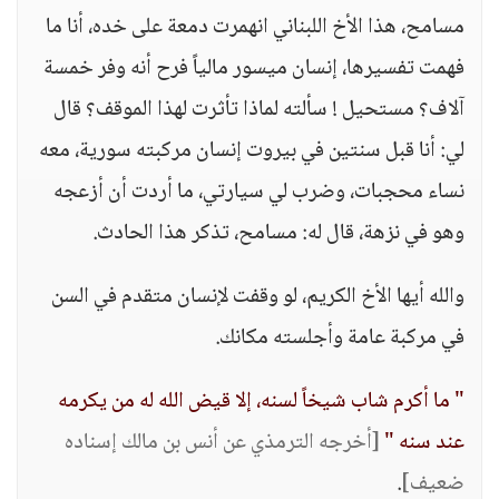
مسامح، هذا الأخ اللبناني انهمرت دمعة على خده، أنا ما
فهمت تفسيرها، إنسان ميسور مالياً فرح أنه وفر خمسة
آلاف؟ مستحيل ! سألته لماذا تأثرت لهذا الموقف؟ قال
لي: أنا قبل سنتين في بيروت إنسان مركبته سورية، معه
نساء محجبات، وضرب لي سيارتي، ما أردت أن أزعجه
وهو في نزهة، قال له: مسامح، تذكر هذا الحادث.
والله أيها الأخ الكريم، لو وقفت لإنسان متقدم في السن
في مركبة عامة وأجلسته مكانك.
" ما أكرم شاب شيخاً لسنه، إلا قيض الله له من يكرمه
عند سنه "
[أخرجه الترمذي عن أنس بن مالك إسناده
ضعيف]
.