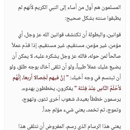
المسلمون هم أول من أساء إلى النبي الكريم لأنهم لم
يطبقوا سنته بشكل صحيح:
قوانين، والبطولة أن تكتشف قوانين الله عز وجل، أي
مؤمن، غير مؤمن، مستقيم، غير مستقيم، إذا قدّم عملاً
صالحاً لمن حوله، فالله عز وجل يشكره عليه، لا يمكن أن
يضيع عليك عملاً طيباً، ولو أن تلقى أخاك بوجه طلق، ولو
أن تبتسم في وجه أخيك:
" إنَّ فيهم لَخِصالا أربعا، إنَّهُم
لأحْلَمُ النَّاسِ عِنْدَ فِتْنَة "
يفكرون، يخططون بهدوء،
يرسمون خططاً بعيدة، شعوب أخرى تثور، وتهوج،
وتموج، ثم تخمد، يعني شيء مؤلم جداً.
يعني هذا الرسام الذي رسم، المفروض أن نتلقى هذا