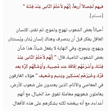
فيهم لَخِصالاً أربعاً، إنَّهُم لأحْلَمُ النَّاسِ عِنْدَ فِتْنَة "
[مسلم]
.
أحياناً بعض الشعوب تهوج وتموج، ثم تفتر، الإنسان
العاقل يفكر قبل أن يتصرف وهناك إنسان يُثار، ويُستثار،
ويهوج، ويموج، وفي النهاية لا يفعل شيئاً، هذا شأن
بعض الشعوب النامية، قال:
" إنَّهُم لأحْلَمُ النَّاسِ عِنْدَ
فِتْنَة، وأسْرَعُهُم إفَاقَة عند مُصِيبة، وأوْشَكُهُم كَرَّة بعد
فَرَّة، وخَيْرُهُم لِمسْكِين ويَتيم وضَعيف "
هؤلاء الغارقون
في المعاصي والآثام، الذين يعتدون على شعوب الأرض،
يعاملون شعوبهم معاملة تفوق حدّ الخيال، مع أنهم
أعداءه، مع أنه يبغضه لكنه يشكرهم على هذه الأفعال.