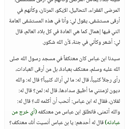
قليلة جداً، يعامل المرضى وكأنهم في أرقى مستشفى،
المرضى الفقراء، التحاليل، الإيكو، المرنان، وكأنهم في
أرقى مستشفى، يقول لي: وأنا في هذه المستشفى العامة
التي فيها إهمال كما هي العادة في كل بلاد العالم، قال
لي: أشعر وكأني في جنة، لأن الله شكور.
سيدنا ابن عباس كان معتكفاً في مسجد رسول الله صلى
الله عليه وسلم، معتكف بعبادة، بل من أرقى العبادات،
رأى رجلاً كئيباً، قال له: ما لي أراك كئيباً؟ قال له: والله
ديون لزمتني ما أطيق سدادها، قال له: لمن؟ قال له:
لفلان، فقال له ابن عباس: أتحب أن أكلمه لك؟ قال له:
والله أتمنى، فانطلق ابن عباس من معتكفه
(أي خرج من
عبادته)
قال له أحدهم: يا بن عباس أنسيت أنك معتكف؟