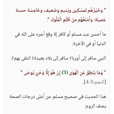
" وخَيْرُهُم لِمسْكِين ويَتيم وضَعيف، وخَامِسَة حسنة
جَميلة: وأمْنَعُهُم منْ ظُلْمِ الْمُلُوك "
.
ما أحسن عبد مسلم أو كافر إلا وقع أجره على الله في
الدنيا أو في الآخرة:
النبي سافر إلى أوربا؟ سافر إلى بلاد بعيدة؟ التقى بهم؟.
" وَمَا يَنْطِقُ عَنِ الْهَوَى
(3)
إِنْ هُوَ إِلَّا وَحْيٌ يُوحَى "
[النجم:3-4]
.
هذا الحديث في صحيح مسلم، من أعلى درجات الصحة
يصف الروم: