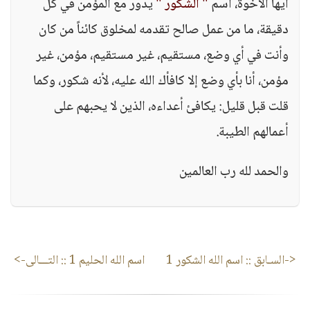
أيها الأخوة، اسم
" الشكور "
يدور مع المؤمن في كل
دقيقة، ما من عمل صالح تقدمه لمخلوق كائناً من كان
وأنت في أي وضع، مستقيم، غير مستقيم، مؤمن، غير
مؤمن، أنا بأي وضع إلا كافأك الله عليه، لأنه شكور، وكما
قلت قبل قليل: يكافئ أعداءه، الذين لا يحبهم على
أعمالهم الطيبة.
والحمد لله رب العالمين
<-السـابق ::
اسم الله الشكور 1
اسم الله الحليم 1
:: التـــالى->