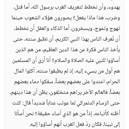
بهدوء، وأن نخطط لتعريف الغرب برسول الله، أما قتل،
وضرب، هذا ماذا يفعل؟ يصورون هؤلاء الشعوب حينما
تهوج وتموج، ويسخرون، أما الذكاء والعقل أن نخطط،
أن نُعرف الناس بهذا النبي الكريم، أن نطبق سنته، حتى
يأخذ الناس فكرة عن هذا الدين العظيم، من هم الذين
أساؤوا للنبي عليه الصلاة والسلام؟ أنا أرى أن المسلمين
هم أول من يسيء إليه، إذ لم يطبقوا سنته، أكلوا المال
الحرام، اعتدوا على بعضهم بعضاً، سفكوا دماء بعضهم
بعضاً، فالعالم الآخر يراهم متخلفون، يظن أن هذا دينهم،
حتى الرسام الدنمركي لما عوتب عتاباً شديداً قال: كنت
أظنه كأتباعه، إذاً من هو الذي أساء حقيقة؟ نحن أسأنا
إلى نبينا، فكان ردّ فعل الغرب أنهم أساؤوا إليه.