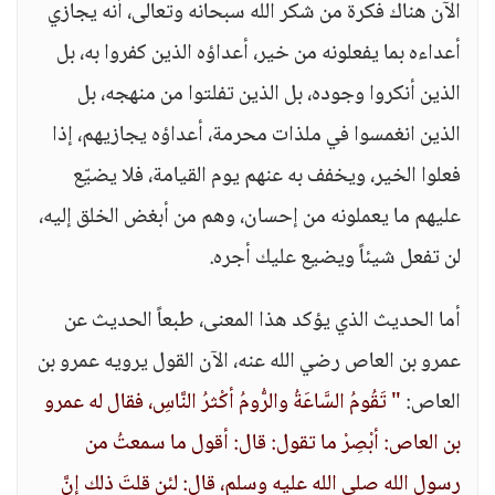
الآن هناك فكرة من شكر الله سبحانه وتعالى، أنه يجازي
أعداءه بما يفعلونه من خير، أعداؤه الذين كفروا به، بل
الذين أنكروا وجوده، بل الذين تفلتوا من منهجه، بل
الذين انغمسوا في ملذات محرمة، أعداؤه يجازيهم، إذا
فعلوا الخير، ويخفف به عنهم يوم القيامة، فلا يضيّع
عليهم ما يعملونه من إحسان، وهم من أبغض الخلق إليه،
لن تفعل شيئاً ويضيع عليك أجره.
أما الحديث الذي يؤكد هذا المعنى، طبعاً الحديث عن
عمرو بن العاص رضي الله عنه، الآن القول يرويه عمرو بن
العاص:
" تَقُومُ السَّاعَةُ والرُّومُ أكْثرُ النَّاسِ، فقال له عمرو
بن العاص: أبْصِرْ ما تقول: قال: أقول ما سمعتُ من
رسولِ الله صلى الله عليه وسلم، قال: لئن قلتَ ذلك إنَّ