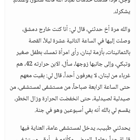
وجل، فإذا قدمت خدمات لعباد الله فالله شكور، وعندئذٍ
يشكرك.
والله مرة أخ حدثني، قال لي: أنا كنت خارج دمشق،
وصلت إليها في الساعة الثانية عشرة ليلاً، القصة
بالثمانينات، بأزمة لبنان، رأى امرأة تمسك بطفل صغير
وتبكي، وإلى جانبها زوجها، سأل، الابن حرارته 42، هم
غرباء من لبنان، لا يعرفون أحداً، قال لي: بقيت معهم
حتى الساعة الرابعة صباحاً، من مستشفى لمستشفى، من
صيدلية لصيدلية، حتى انخفضت الحرارة وزال الخطر،
يقسم لي بالله أنه بقي أسبوعين وهو في جنة.
يحدثني طبيب، يدخل لمستشفى عامة، العناية فيها