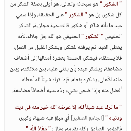
" الشكور "
هو سبحانه وتعالى، هو أولى بصفة الشكر من
كل شكور، بل هو
" الشكور "
على الحقيقة، وإذا سمي
عبد ما بأنه شاكر أو شكور فالتسمية مجازية، الشاكر
الحقيقي
" الشكور "
الحقيقي هو الله جل جلاله، لأنه
يعطي العبد، ثم يوفقه للشكر، ويشكر القليل من العمل،
فلا يستقله، فيشكر، الحسنة بعشرة أمثالها إلى أضعاف
مضاعفة، ويشكر عبده بأن يثني عليه، بين ملائكته، وبين
ملئه الأعلى، يشكره بفعله، فإذا ترك شيئاً لله أعطاه
أفضل منه وإذا ضحى بشيء ردّه عليه أضعافاً مضاعفة.
" ما ترك عبد شيئاً لله، إلا عوضه الله خير منه في دينه
ودنياه "
[الجامع الصغير]
أي مبلغ فيه شبهة، وكبير،
فالمؤمن الصادق ركله بقدمه، وقال:
" مَعَاذَ اللَّهِ "