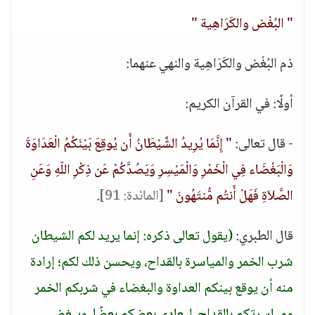
" البُغْض والكَرَاهِية "
ذم البُغْض والكَرَاهِية والنهي عنهما:
أولًا: في القرآن الكريم:
- قال تعالى:
" إِنَّمَا يُرِيدُ الشَّيْطَانُ أَن يُوقِعَ بَيْنَكُمُ الْعَدَاوَةَ
وَالْبَغْضَاء فِي الْخَمْرِ وَالْمَيْسِرِ وَيَصُدَّكُمْ عَن ذِكْرِ اللّهِ وَعَنِ
الصَّلاَةِ فَهَلْ أَنتُم مُّنتَهُونَ "
[المائدة: 91]
.
قال الطبري:
(يقول تعالى ذكره: إنما يريد لكم الشيطان
شرب الخمر والمياسرة بالقداح، ويحسن ذلك لكم؛ إرادة
منه أن يوقع بينكم العداوة والبغضاء في شربكم الخمر