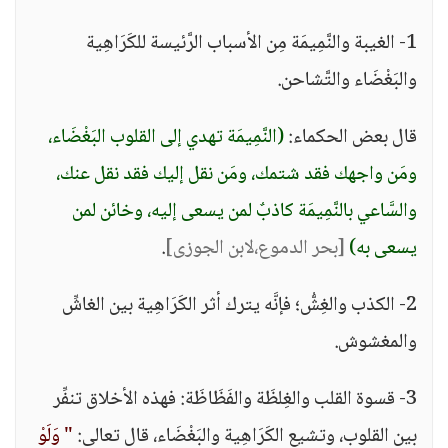
1- الغيبة والنَّمِيمَة مِن الأسباب الرَّئيسة للكَرَاهِية
والبَغْضَاء والتَّشاحن.
قال بعض الحكماء:
(النَّمِيمَة تهدي إلى القلوب البَغْضَاء،
ومَن واجهك فقد شتمك، ومَن نقل إليك فقد نقل عنك،
والسَّاعي بالنَّمِيمَة كاذبٌ لمن يسعى إليه، وخائن لمن
يسعى به)
[بحر الدموع،لابن الجوزى]
.
2- الكذب والغِشُّ؛ فإنَّه يترك أثر الكَرَاهِية بين الغاشِّ
والمغشوش.
3- قسوة القلب والغِلظَة والفَظَاظَة: فهذه الأخلاق تنفِّر
بين القلوب، وتشيع الكَرَاهِية والبَغْضَاء، قال تعالى:
" وَلَوْ