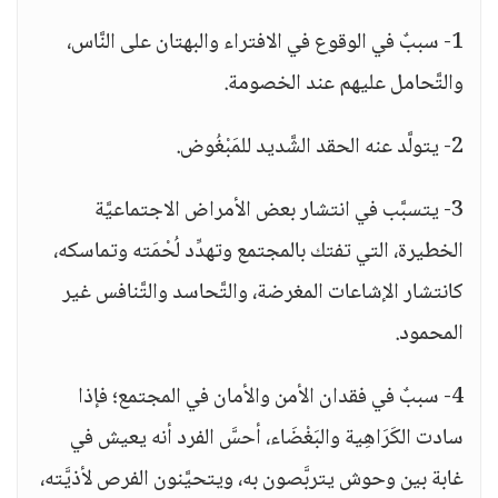
1- سببٌ في الوقوع في الافتراء والبهتان على النَّاس،
والتَّحامل عليهم عند الخصومة.
2- يتولَّد عنه الحقد الشَّديد للمَبْغُوض.
3- يتسبَّب في انتشار بعض الأمراض الاجتماعيَّة
الخطيرة، التي تفتك بالمجتمع وتهدِّد لُحْمَته وتماسكه،
كانتشار الإشاعات المغرضة، والتَّحاسد والتَّنافس غير
المحمود.
4- سببٌ في فقدان الأمن والأمان في المجتمع؛ فإذا
سادت الكَرَاهِية والبَغْضَاء، أحسَّ الفرد أنه يعيش في
غابة بين وحوش يتربَّصون به، ويتحيَّنون الفرص لأذيَّته،