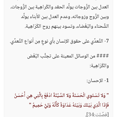
العدل بين الزَّوجات يولِّد الحقد والكَراهِية بين الزَّوجات،
وبين الزَّوج وزوجاته، وعدم العدل بين الأبناء يولِّد
الشَّحناء والبَغْضاء، وتسود بينهم روح الكَرَاهِية.
7- التَّعدِّي على حقوق الإنسان بأي نوعٍ مِن أنواع التَّعدِّي.
#### من الوسائل المعينة على تجنُّب البُغْض
والكَرَاهِية:
1- الإحسان:
" وَلا تَسْتَوِي الْحَسَنَةُ وَلا السَّيِّئَةُ ادْفَعْ بِالَّتِي هِيَ أَحْسَنُ
فَإِذَا الَّذِي بَيْنَكَ وَبَيْنَهُ عَدَاوَةٌ كَأَنَّهُ وَلِيٌّ حَمِيمٌ "
[فصِّلت:34]
.