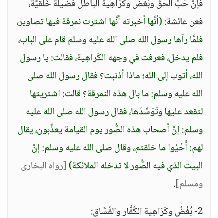
فإنَّ حُبَّ الحقِّ وبُغْضَ وكَرَاهِيةَ الباطل فضيلةٌ خُلقيَّة،
فعن عائشة:
(أنَّها أخبرته أنَّها اشترت نمرقة فيها تصاوير،
فلمَّا رآها رسول الله صلى الله عليه وسلم قام على الباب،
فلم يدخل، فعرفت في وجهه الكَراهِية، فقالت: يا رسول
الله، أتوب إلى الله؛ ماذا أذنبت؟ فقال رسول الله صلى
الله عليه وسلم: ما بال هذه النمرقة؟ قالت: اشتريتها
لتقعد عليها وتَوَسَّدَها، فقال رسول الله صلى الله عليه
وسلم: إنَّ أصحاب هذه الصُّور يوم القيامة يعذَّبون، يقال
لهم: أَحْيُوا ما خلقتم، وقال صلى الله عليه وسلم: إنَّ
البيت الذي فيه الصُّور لا تدخله الملائكة)
[رواه البخارى
ومسلم]
.
2- بُغْضُ وكَرَاهِية الكُفَّار والفُسَّاق: