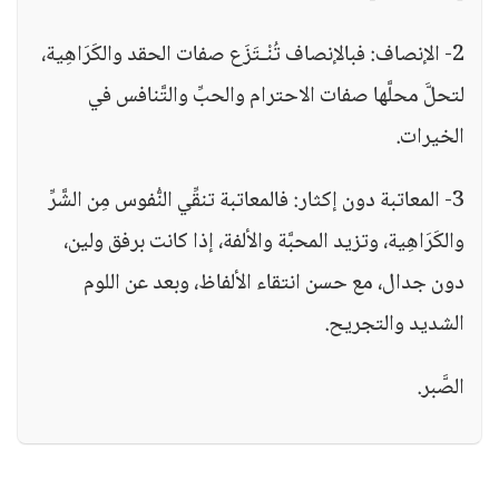
2- الإنصاف: فبالإنصاف تُنْـتَزَع صفات الحقد والكَرَاهِية،
لتحلَّ محلَّها صفات الاحترام والحبِّ والتَّنافس في
الخيرات.
3- المعاتبة دون إكثار: فالمعاتبة تنقِّي النُّفوس مِن الشَّرِّ
والكَرَاهِية، وتزيد المحبَّة والألفة، إذا كانت برفق ولين،
دون جدال، مع حسن انتقاء الألفاظ، وبعد عن اللوم
الشديد والتجريح.
الصَّبر.