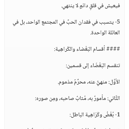
فيعيش في قلقٍ دائمٍ لا ينتهي.
5- يتسبب في فقدان الحبِّ في المجتمع الواحد، بل في
العائلة الواحدة.
#### أقسام البَغْضاء والكَراهِية:
تنقسم البَغْضَاء إلى قسمين:
الأوَّل: منهيٌّ عنه، محرَّمٌ مذموم.
الثَّاني: مأمورٌ به، مُثابٌ صاحبه، ومِن صوره:
1- بُغْضُ وكَرَاهِية الباطل: