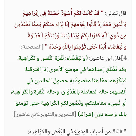
قال تعالى:
" قَدْ كَانَتْ لَكُمْ أُسْوَةٌ حَسَنَةٌ فِي إِبْرَاهِيمَ
وَالَّذِينَ مَعَهُ إِذْ قَالُوا لِقَوْمِهِمْ إِنَّا بُرَاء مِنكُمْ وَمِمَّا تَعْبُدُونَ
مِن دُونِ اللَّهِ كَفَرْنَا بِكُمْ وَبَدَا بَيْنَنَا وَبَيْنَكُمُ الْعَدَاوَةُ
وَالْبَغْضَاء أَبَدًا حَتَّى تُؤْمِنُوا بِاللَّهِ وَحْدَهُ "
[الممتحنة:
4]
قال ابن عاشور:
(والبَغْضَاء: نُفْرَة النَّفس والكَراهِية،
وقد تُطْلَق إحداهما في موضع الأخرى إذا افترقتا،
فذِكْرُهما معًا هنا مقصودٌ به حصول الحالتين في
أنفسهم: حالة المعاملة بالعُدْوَان، وحالة النُّفْرَة والكَراهِية،
أي نُسِيء معاملتكم، ونُضْمِر لكم الكَراهِية حتى تؤمنوا
بالله وحده دون إشراك)
[التحرير والتنوير،لابن عاشور]
.
#### من أسباب الوقوع في البُغْض والكَرَاهِية: