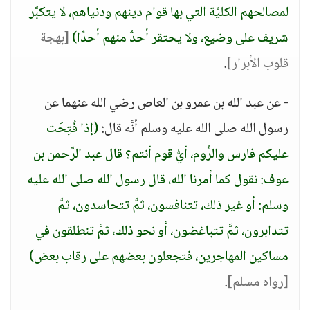
لمصالحهم الكليَّة التي بها قوام دينهم ودنياهم، لا يتكبَّر
شريف على وضيع، ولا يحتقر أحدٌ منهم أحدًا)
[بهجة
قلوب الأبرار]
.
- عن عبد الله بن عمرو بن العاص رضي الله عنهما عن
رسول الله صلى الله عليه وسلم أنَّه قال:
(إذا فُتِحَت
عليكم فارس والرُّوم، أيُّ قوم أنتم؟ قال عبد الرَّحمن بن
عوف: نقول كما أمرنا الله، قال رسول الله صلى الله عليه
وسلم: أو غير ذلك، تتنافسون، ثمَّ تتحاسدون، ثمَّ
تتدابرون، ثمَّ تتباغضون، أو نحو ذلك، ثمَّ تنطلقون في
مساكين المهاجرين، فتجعلون بعضهم على رقاب بعض)
[رواه مسلم]
.