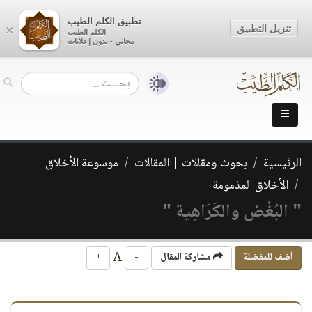
تطبيق الكلم الطيب
تنزيل التطبيق
×
الكلم الطيب
مجاني - بدون إعلانات
الرئيسية
بحوث ومقالات | المقالات
موسوعة الأخلاق
الأخلاق المذمومة
" البُغْض والكَرَاهِية "
A
أضف للمفضلة
مشاركة المقال
-
+