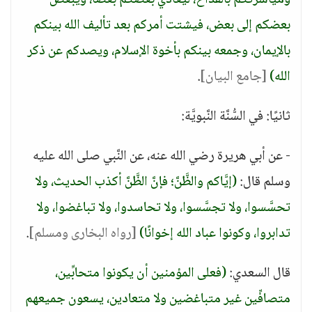
ومياسرتكم بالقداح، ليعادي بعضكم بعضًا، ويبغض
بعضكم إلى بعض، فيشتت أمركم بعد تأليف الله بينكم
بالإيمان، وجمعه بينكم بأخوة الإسلام، ويصدكم عن ذكر
الله)
[جامع البيان]
.
ثانيًا: في السُّنَّة النَّبويَّة:
- عن أبي هريرة رضي الله عنه، عن النَّبي صلى الله عليه
وسلم قال:
(إيَّاكم والظَّنَّ؛ فإنَّ الظَّنَّ أكذب الحديث، ولا
تحسَّسوا، ولا تجسَّسوا، ولا تحاسدوا، ولا تباغضوا، ولا
تدابروا، وكونوا عباد الله إخوانًا)
[رواه البخارى ومسلم]
.
قال السعدي:
(فعلى المؤمنين أن يكونوا متحابِّين،
متصافِّين غير متباغضين ولا متعادين، يسعون جميعهم