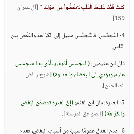
كُنتَ فَظًّا غَلِيظَ الْقَلْبِ لاَنفَضُّواْ مِنْ حَوْلِكَ "
[آل عمران:
.
159]
4- التَّجسُّس: فالتَّجسُّس سبيل إلى الكَرَاهَة والبُغْض بين
النَّاس.
قال ابن عثيمين:
(التجسس أذية، يتأذَّى به المتجسس
عليه، ويؤدي إلى البغضاء والعداوة)
[شرح رياض
الصالحين]
.
5- الغيرة: قال ابن القيِّم:
(إنَّ الغيرة تتضمَّن البُغْض
والكَرَاهَة)
[الصواعق المرسلة]
.
6- عدم العدل عمومًا سببٌ مِن أسباب البغض، فعدم