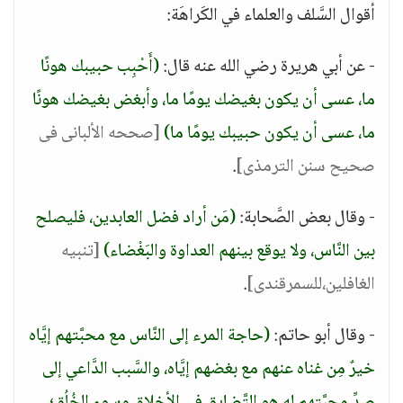
أقوال السَّلف والعلماء في الكَراهَة:
- عن أبي هريرة رضي الله عنه قال:
(أَحْبِب حبيبك هونًا
ما، عسى أن يكون بغيضك يومًا ما، وأبغض بغيضك هونًا
ما، عسى أن يكون حبيبك يومًا ما)
[صححه الألبانى فى
صحيح سنن الترمذى]
.
- وقال بعض الصَّحابة:
(مَن أراد فضل العابدين، فليصلح
بين النَّاس، ولا يوقع بينهم العداوة والبَغْضاء)
[تنبيه
الغافلين،للسمرقندى]
.
- وقال أبو حاتم:
(حاجة المرء إلى النَّاس مع محبَّتهم إيَّاه
خيرٌ مِن غناه عنهم مع بغضهم إيَّاه، والسَّبب الدَّاعي إلى