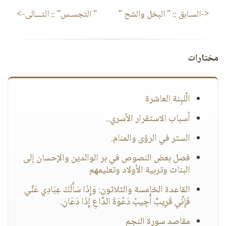
<-السـابق ::
" البخل والشح "
" التجسـس"
:: التـــالى->
مختارات
الَّلبِنة العاشرة
أسباب الاستقرار الأسري..
الستر في الرؤى والمنام.
فصل بعض النصوص في بر الوالدين والإحسان إلى
البنات وتربية الأولاد وتعليمهم
القاعدة الخامسة والثلاثون: وَإِذَا سَأَلَكَ عِبَادِي عَنِّي
فَإِنِّي قَرِيبٌ أُجِيبُ دَعْوَةَ الدَّاعِ إِذَا دَعَانِ.
مقاصد سورة النجم