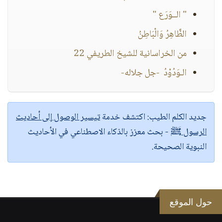
" الــوَرَع "
الظَّاهِرُ وَالْبَاطِنُ
من الخراسانية للشيخ الطريفي 22
الـوَدُوْدُ -جل جلاله-
جديد الكلم الطيب:
اكتشف خدمة
تيسير الوصول إلى أحاديث
الرسول ﷺ
- بحث معزز بالذكاء الاصطناعي في الأحاديث
النبوية الصحيحة.
حول الموقع