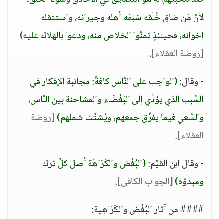
صدِّ محبَّتهم له هو التَّضايق في الأخلاق وسوء الخُلُق؛
لأنَّ مَن ضاق خُلُقه سَئِمَه أهله وجيرانه، واستثقله
إخوانه، فحينئذٍ تمنَّوا الخلاص منه، ودعوا بالهلاك عليه)
[روضة العقلاء]
.
- وقال:
(الواجب على النَّاس كافةً: مجانبة الإفكار في
السَّبب الذي يؤدِّي إلى البَغْضَاء والمشاحنة بين النَّاس،
والسَّعي فيما يفرِّق جمعهم، ويُشتِّت شملهم)
[روضة
العقلاء]
.
- وقال ابن القيِّم:
(البُغْض والكَرَاهَة أصل كلِّ ترك
ومبدؤه)
[الجواب الكافى]
.
#### من آثار البُغْض والكَرَاهِية: