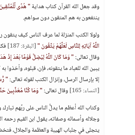
وقد جعل الله القرآن كتاب هداية
" هُدًى لِّلْمُتَّقِين
ينتفعون به هم المتقون دون سواهم.
ولولا الكتب المنزلة لما عرف الناس كيف يتقون ربه
اللَّهُ آيَاتِهِ لِلنَّاسِ لَعَلَّهُمْ يَتَّقُونَ "
[البقرة: 187]
فكيف
وقال تعالى:
" وَمَا كَانَ اللَّهُ لِيُضِلَّ قَوْمًا بَعْدَ إِذْ هَدَ
يبين الله للعباد ما يتقونه، فإن، قبلوه، وأخذوا به
إلا بإرسال الرسل، وإنزال الكتب لقوله تعالى:
" رُّسُ
[النساء: 165]
وقال تعالى:
" وَمَا كُنَّا مُعَذِّبِينَ حَ
وكتاب الله أعظم ما يدلُّ الناس على ربِّهم تبارك 
وجلاله وأسمائه وصفاته، يقول ابن القيم رحمه الله 
يتجلى في جلباب الهيبة والعظمة والجلال، فتخض