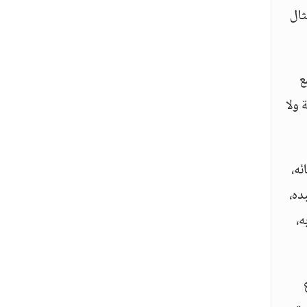
ثال
ع
 ولا
ئه،
ده،
ه،