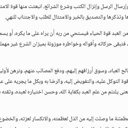
إرسال الرسل وإنزال الكتب وشرع الشرائع، انبعثت منها قوة الامت
رها وتذكرها والتصديق بالخبر والامتثال للطلب والاجتناب للنهي.
ن العبد قوة الحياء فيستحي من ربه أن يراه على ما يكره، أو يسم
 فتبقى حركاته وأقواله وخواطره موزونة بميزان الشرع غير مهملة
ح العباد، وسوق أرزاقهم إليهم، ودفع المصائب عنهم، ونرهن لأوليا
وة التوكل عليه، والتفويض إليه، والرضا به وبكل ما يجريه على عب
ى يلتئم من علم العبد بكفاية الله، وحسن اختياره لعبده، وثقته ب
مطمئنة ما وصلت إليه من الذل لعظمته، والانكسار لعزته، والخضوع