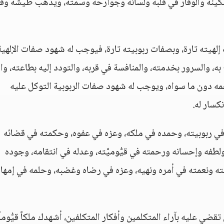
لسكينة والوقار في قلبه ولسانه وجوارحه وسمته، ويذهب طيشه وق
إلهيته تارة، وبصفات ربوبيته تارة، فيوجب له شهود صفات الإلهية
به، والسرور بخدمته، والمنافسة في قربه، والتودد إليه بطاعته، وا
همه دون ما سواه، ويوجب له شهود صفات الربوبية التوكل عليه
نكسار له.
 في ربوبيته، وحمده في ملكه، وعزه في عفوه، وحكمته في قضائه
لطفه وإحسانه ورحمته في قيُّوميَّته، وعدله في انتقامه، وجوده
 ونعمته في أمره ونهيه، وعزه في رضاه وغضبه، وحلمه في إمهال
قضي عليه بآراء المتكلمين وأفكار المتكلفين، أشهدك ملكاً قيُّوماً