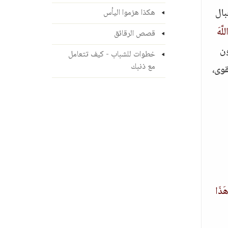
بال
هكذا هزموا اليأس
لَّهَ
قصص الرقائق
ون
خطوات للشباب - كيف تتعامل
مع ذنبك
قوى،
هَذَا