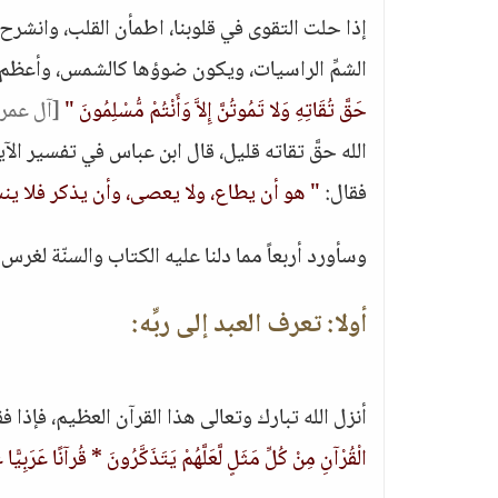
إذا حلت التقوى في قلوبنا، اطمأن القلب، وانشر
الشمِّ الراسيات، ويكون ضوؤها كالشمس، وأعظم ا
حَقَّ تُقَاتِهِ وَلا تَمُوتُنَّ إِلاَّ وَأَنْتُمْ مُّسْلِمُونَ "
[آل عمران:
الله حقَّ تقاته قليل، قال ابن عباس في تفسير الآي
فقال:
" هو أن يطاع، ولا يعصى، وأن يذكر فلا ين
وسأورد أربعاً مما دلنا عليه الكتاب والسنّة لغرس
أولا: تعرف العبد إلى ربِّه:
أنزل الله تبارك وتعالى هذا القرآن العظيم، فإذا 
الْقُرْآنِ مِنْ كُلِّ مَثَلٍ لَّعَلَّهُمْ يَتَذَكَّرُونَ * قُرآنًا عَرَبِيًّا 