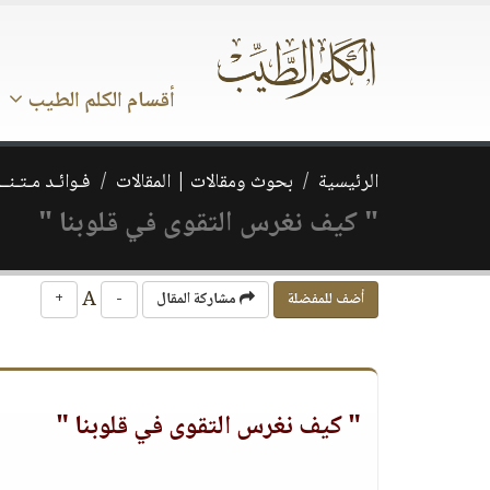
أقسام الكلم الطيب
الرئيسية
بحوث ومقالات | المقالات
فـوائـد مـتـنــ
" كيف نغرس التقوى في قلوبنا "
A
أضف للمفضلة
مشاركة المقال
-
+
" كيف نغرس التقوى في قلوبنا "