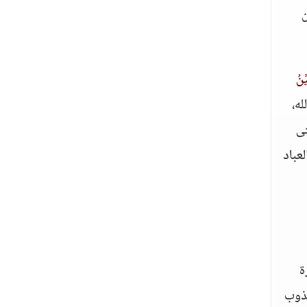
ن
ِنُ
له،
ى
لعباد
ة
يذوب