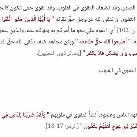
ح الصدر، وقد تضعف التقوى في القلوب، وقد تقوى حتى تكون كالج
لتقوى أن نتقي الله عز وجل حقَّ تقاته
" يَا أَيُّهَا الَّذِينَ آمَنُوا اتَّقُوا ال
 102]
أي: اتقوه على نحو ما أمركم به ونهاكم عنه، والذين يتق
ة:
" أطيعوا الله حقَّ طاعته "
وبيّن مجاهد كيف يتَّقى الله حقَّ الت
سى، وأن يشكر، فلا يكفر "
[بصائر ذوي التمييز]
.
 التقوى في القلوب.
فقهه الناس وعلموه، أنشأ التقوى في قلوبهم
" وَلَقَدْ ضَرَبْنَا لِلنَّاسِ فِي 
غَيْرَ ذِي عِوَجٍ لَّعَلَّهُمْ يَتَّقُونَ "
[الزمر: 17-18]
.