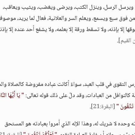
ى، ويرسل الرسل، وينزل الكتب، ويرضى ويغضب، ويثيب ويعاقب،
من فوق سبع ويسمع، ويعلم السر والعلانية، فعال لما يريد، موصو
قها إلا بإذنه، ولا تسقط ورقة إلا بعلمه، ولا يشفع أحد عنده إلا بإذنه
ن القيم]
.
غرس التقوى في قلب العبد، سواءً أكانت عباده مفروضة كالصلاة وا
 كالنوافل من العبادات، وقد دلّ على ذلك قوله تعالى:
" يَا أَيُّهَا النّ
ْ تَتَّقُونَ "
[البقرة:21]
.
بادته وحده لا شريك له، وهذا الإله الذي أمروا بعبادته هو المستحق