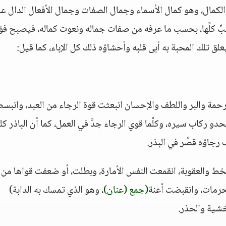
الكمال، وهو كمال الأسماء وجمال الصفات وجمال الأفعال الدال ع
بِّ كلِّها، بحسب ما عرفه من صفات جماله ونعوت كماله، فيصبح فؤ
 يعلق تلك المحبة به أبى قلبه وأحشاؤه ذلك كل الإباء، كما قيل:
الرحمة والبر واللطف والإحسان انبعثت قوة الرجاء من العبد، وانبس
و ركاب سيره، وكلَّما قوي الرجاء جدَّ في العمل، كما أن الباذر كلم
رجاؤه قصَّر في البذر.
خط والعقوبة، انقمعت النفس الأمارة، وبطلت، أو ضعفت قواها من
حرمات، وانقبضت أعنة
(جمع (عنان)
، وهو الذي تمسك به الدابة)
شية والحذر.