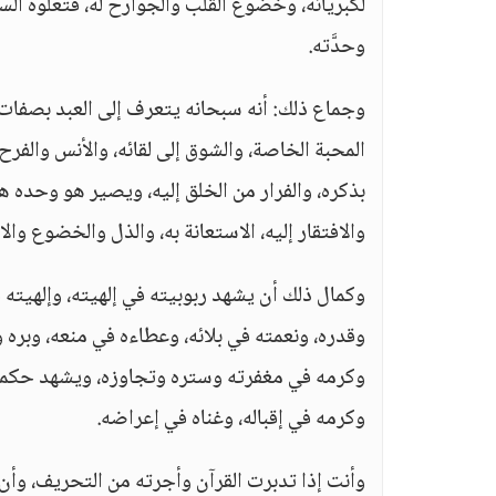
لكبريائه، وخضوع القلب والجوارح له، فتعلوه ا
وحدَّته.
وجماع ذلك: أنه سبحانه يتعرف إلى العبد بصفات 
المحبة الخاصة، والشوق إلى لقائه، والأنس والفرح 
بذكره، والفرار من الخلق إليه، ويصير هو وحده 
والافتقار إليه، الاستعانة به، والذل والخضوع والا
وكمال ذلك أن يشهد ربوبيته في إلهيته، وإلهيته
وقدره، ونعمته في بلائه، وعطاءه في منعه، وبره و
وكرمه في مغفرته وستره وتجاوزه، ويشهد حكمته
وكرمه في إقباله، وغناه في إعراضه.
وأنت إذا تدبرت القرآن وأجرته من التحريف، وأن ت