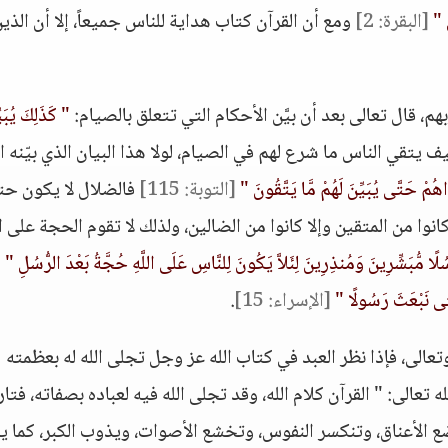
َ "
[البقرة: 2]
ومع أن القرآن كتاب هداية للناس جميعاً، إلا أن الذي
م، قال تعالى بعد أن بيَّن الأحكام التي تتعلق بالصيام:
" كَذَلِكَ يُبَيّ
 يتقي الناس ما شرع لهم في الصيام، لولا هذا البيان الذي بيّنه ال
اهُمْ حَتَّى يُبَيِّنَ لَهُمْ مَّا يَتَّقُونَ "
[التوبة: 115]
فالضلال لا يكون حت
 كانوا من المتقين وإلا كانوا من الضالين، ولذلك لا تقوم الحجة على ا
لًا مُّبَشِّرِينَ وَمُنذِرِينَ لِئَلاَّ يَكُونَ لِلنَّاسِ عَلَى اللَّهِ حُجَّةُ بَعْدَ الرُّسُلِ "
تَّى نَبْعَثَ رَسُولًا "
[الإسراء: 15]
.
وتعالى، فإذا نظر العبد في كتاب الله عز وجل تجلى الله له بعظمته
تعالى: " القرآن كلام الله، وقد تجلى الله فيه لعباده بصفاته، فتار
ع الأعناق، وتنكسر النفوس، وتخشع الأصوات، ويذوب الكبر، كما 