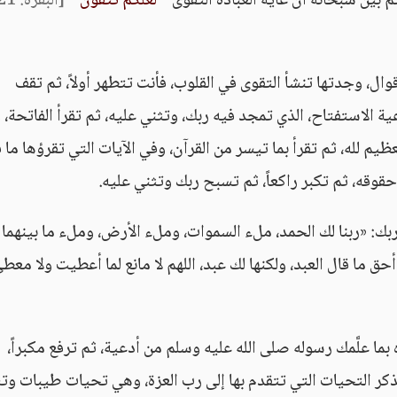
ثم بيَّن سبحانه أن غاية العبادة التقوى
" لَعَلَّكُمْ تَتَّقُونَ "
[البقرة: 21]
وال، وجدتها تنشأ التقوى في القلوب، فأنت تتطهر أولاً، ثم تقف
عية الاستفتاح، الذي تمجد فيه ربك، وتثني عليه، ثم تقرأ الفاتحة،
 لله، ثم تقرأ بما تيسر من القرآن، وفي الآيات التي تقرؤها ما ف
قوقه، ثم تكبر راكعاً، ثم تسبح ربك وتثني عليه.
 ربك: «ربنا لك الحمد، ملء السموات، وملء الأرض، وملء ما بينهما
 ما قال العبد، ولكنها لك عبد، اللهم لا مانع لما أعطيت ولا معطي
اه بما علَّمك رسوله صلى الله عليه وسلم من أدعية، ثم ترفع مكبراً،
ذكر التحيات التي تتقدم بها إلى رب العزة، وهي تحيات طيبات وت