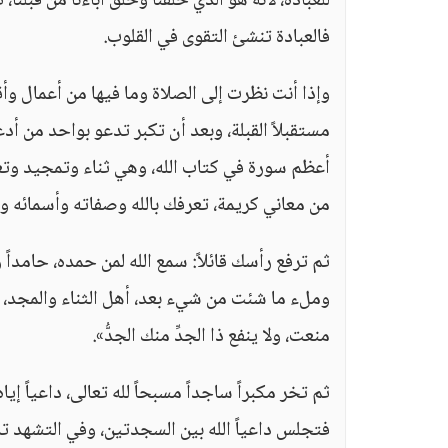
للعبادة، لأنه هو الذي خلقنا وخلق آباءنا من قبلنا، 
فالعبادة تنشئ التقوى في القلوب.
وإذا أنت نظرت إلى الصلاة وما فيها من أعمال وأق
مستقبلاً القبلة، وبعد أن تكبر تدعو بواحد من أد
أعظم سورة في كتاب الله، وهي ثناء وتمجيد وتعظيم
من معاني كريمة، تعرفك بالله وصفاته وأسمائه وح
ثم ترفع رأسك قائلاً: سمع الله لمن حمده، حامداً
وملء ما شئت من شيء بعد، أهل الثناء والمجد، أحق
منعت، ولا ينفع ذا الجدِّ منك الجدُّ».
ثم تخر مكبراً ساجداً مسبحاً لله تعالى، داعياً إي
فتجلس داعياً الله بين السجدتين، وفي التشهد ت