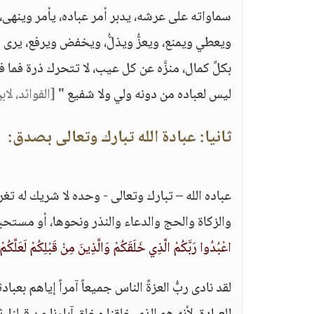
سماواته على عرشه، يدبر أمر عباده، يأمر وينه
ويعطي ويمنع، ويعزُّ ويذلُّ، ويخفض ويرفع، يرى 
بكلِّ كمال، منزَّه عن كل عيب، لا تتحرك ذرة فما فو
ليس لعباده من دونه ولي ولا شفيع "
[الفوائد، لاب
ثانيا: عبادة الله تبارك وتعالى بصدق:
عباده الله – تبارك وتعالى - وحده لا شريك له ت
والزكاة والحج والدعاء والنذر ونحوها، أو مستحبة
اعْبُدُوا رَبَّكُمْ الَّذِي خَلَقَكُمْ وَالَّذِينَ مِنْ قَبْلِكُمْ لَعَلَّكُم
لقد نادى ربُّ العزةِّ الناس جميعاً آمراً إياهم بع