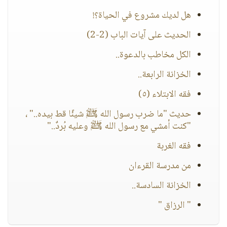
هل لديك مشروع في الحياة؟!
الحديث على آيات الباب (2-2)
الكل مخاطب بالدعوة..
الخزانة الرابعة..
فقه الابتلاء (٥)
حديث "ما ضرب رسول الله ﷺ شيئًا قط بيده.." ،
"كنت أمشي مع رسول الله ﷺ وعليه بُردٌ.."
فقه الغربة
من مدرسة القرءان
الخزانة السادسة..
" الرزاق "