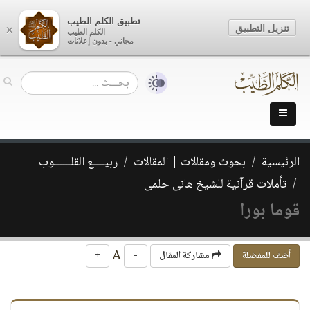
تطبيق الكلم الطيب
تنزيل التطبيق
×
الكلم الطيب
مجاني - بدون إعلانات
الرئيسية
بحوث ومقالات | المقالات
ربيــــع القلــــــوب
تأملات قرآنية للشيخ هانى حلمى
قوما بورا
A
أضف للمفضلة
مشاركة المقال
-
+