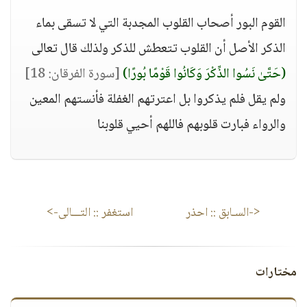
القوم البور أصحاب القلوب المجدبة التي لا تسقى بماء
الذكر الأصل أن القلوب تتعطش للذكر ولذلك قال تعالى
(حَتَّىٰ نَسُوا الذِّكْرَ وَكَانُوا قَوْمًا بُورًا)
[سورة الفرقان: 18]
ولم يقل فلم يذكروا بل اعترتهم الغفلة فأنستهم المعين
والرواء فبارت قلوبهم فاللهم أحيي قلوبنا
<-السـابق ::
احذر
استغفر
:: التـــالى->
مختارات