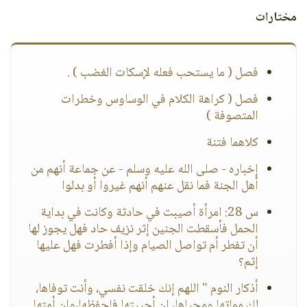
مختارات
فصل ( ما يستحب فعله لإسكات الغضب ) .
فصل ( كراهة الكلام في الوساوس وخطرات
المتصوفة )
كلاهما فتنة
إخباره - صلى الله عليه وسلم - عن جماعة أنهم من
أهل الجنة فما نقل عنهم أنهم غيروا أو بدلوا
س 28: امرأة أصيبت في حادثة وكانت في بداية
الحمل فأسقطت الجنين إثر نزيف حاد فهل يجوز لها
أن تفطر أم تواصل الصيام وإذا أفطرت فهل عليها
إثم؟
أذكار النوم " اللهم إنك خلقت نفسي، وأنت توفاها،
لك مماتها ومحياها، إن أحييتها فاحفظها،وإن أمتها