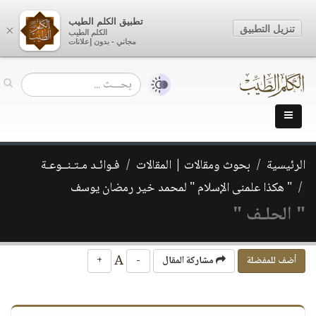
تطبيق الكلم الطيب
تنزيل التطبيق
×
الكلم الطيب
مجاني - بدون إعلانات
الرئيسية
بحوث ومقالات | المقالات
فـوائـد مـتـنــوعـة
" هكذا علمنى الإسلام " لمحمد خير رمضان يوسف
" الحلـف "
A
أضف للمفضلة
مشاركة المقال
-
+