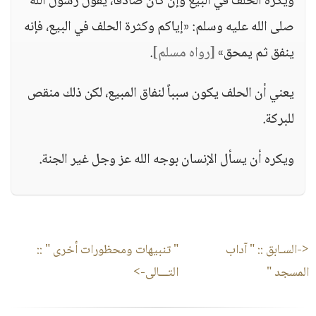
ويكره الحلف في البيع وإن كان صادقاً، يقول رسول الله
صلى الله عليه وسلم: «إياكم وكثرة الحلف في البيع، فإنه
ينفق ثم يمحق»
[رواه مسلم]
.
يعني أن الحلف يكون سبباً لنفاق المبيع، لكن ذلك منقص
للبركة.
ويكره أن يسأل الإنسان بوجه الله عز وجل غير الجنة.
<-السـابق ::
" آداب
" تنبيهات ومحظورات أخرى "
::
المسجد "
التـــالى->