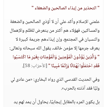
" التحذير من إيذاء الصالحين والضعفاء "
علمني الإسلام وأكد علي أن لا أؤذي الصالحين والضعفة
والمساكين، فهؤلاء هم أكثر من يتعرض للظلم والإهمال
والنسيان في المجتمع، وإن إيذاءهم جريمة كبيرة لا
يعرف جرمها إلا مؤمن خائف، يقول الله سبحانه وتعالى:
" وَالَّذِينَ يُؤْذُونَ الْمُؤْمِنِينَ وَالْمُؤْمِنَاتِ بِغَيْرِ مَا اكْتَسَبُوا
فَقَدِ احْتَمَلُوا بُهْتَانًا وَإِثْمًا مُبِينًا "
[الأحزاب: 58]
.
وفي الحديث القدسي الذي رواه البخاري: «من عادى لي
وليًا فقد آذنته بالحرب».
بل يكون المرء بالمقابل إيجابيًا، يحاول أن يمد لهم يد