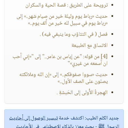
ترويحة على الطريق : قصة الحية والسكران
حديث «رباط يوم وليلة خير من صيام شهر..» إلى
«رباط يوم في سبيل لله خير من ألف يوم..»
فصل ( في التثاؤب وما ينبغي فيه) .
الاتساق مع الطبيعة
[4] من قوله: "عن إياس بن عامر.." إلى "«إني أحب
ان أسمعه من غيري»"
حديث «سووا صفوفكم..» إلى «إن الله وملائكته
يصلون على الصف الأول..»
الهِجرةُ الأُولى إلى الحَبشةِ .
جديد الكلم الطيب:
اكتشف خدمة
تيسير الوصول إلى أحاديث
الرسول ﷺ
- بحث معزز بالذكاء الاصطناعي في الأحاديث