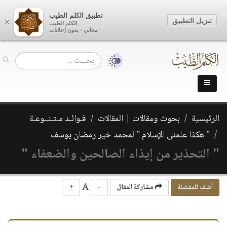
تطبيق الكلم الطيب
تنزيل التطبيق
×
الكلم الطيب
مجاني - بدون إعلانات
الرئيسية
بحوث ومقالات | المقالات
فـوائـد مـتـنــوعـة
" هكذا علمنى الإسلام " لمحمد خير رمضان يوسف
" التحذير من إيذاء الصالحين والضعفاء "
A
أضف للمفضلة
مشاركة المقال
-
+