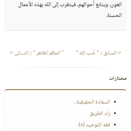
العون، ويتابع أحوالهم، فيتقرب إلى الله بهذه الأعمال
الحسنة.
<-السـابق ::
" حُـب الله "
" الحكم الظاهر "
:: التـــالى->
مختارات
السعادة الحقيقية..
زاد الطريق
فقه التوحيد (٨)