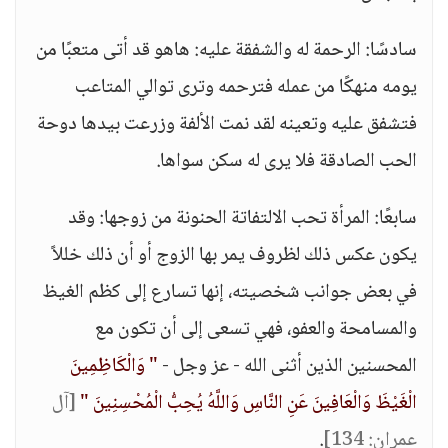
سادسًا: الرحمة له والشفقة عليه: هاهو قد أتى متعبًا من
يومه منهكًا من عمله فترحمه وترى توالي المتاعب
فتشفق عليه وتعينه لقد نمت الألفة وزرعت بيدها دوحة
الحب الصادقة فلا يرى له سكن سواها.
سابعًا: المرأة تحب الالتفاتة الحنونة من زوجها: وقد
يكون عكس ذلك لظروف يمر بها الزوج أو أن ذلك خللاً
في بعض جوانب شخصيته، إنها تسارع إلى كظم الغيظ
والمسامحة والعفو، فهي تسعى إلى أن تكون مع
المحسنين الذين أثنى الله - عز وجل -
" وَالْكَاظِمِينَ
الْغَيْظَ وَالْعَافِينَ عَنِ النَّاسِ وَاللَّهُ يُحِبُّ الْمُحْسِنِينَ "
[آل
عمران: 134]
.