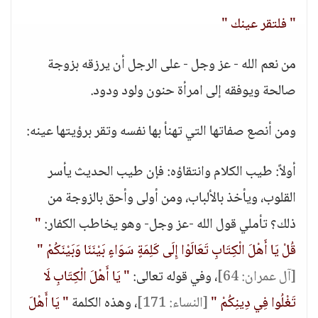
" فلتقر عينك "
من نعم الله - عز وجل - على الرجل أن يرزقه بزوجة
صالحة ويوفقه إلى امرأة حنون ولود ودود.
ومن أنصع صفاتها التي تهنأ بها نفسه وتقر برؤيتها عينه:
أولاً: طيب الكلام وانتقاؤه: فإن طيب الحديث يأسر
القلوب، ويأخذ بالألباب، ومن أولى وأحق بالزوجة من
ذلك؟ تأملي قول الله -عز وجل- وهو يخاطب الكفار:
"
قُلْ يَا أَهْلَ الْكِتَابِ تَعَالَوْا إِلَى كَلِمَةٍ سَوَاءٍ بَيْنَنَا وَبَيْنَكُمْ "
[آل عمران: 64]
، وفي قوله تعالى:
" يَا أَهْلَ الْكِتَابِ لَا
تَغْلُوا فِي دِينِكُمْ "
[النساء: 171]
، وهذه الكلمة
" يَا أَهْلَ