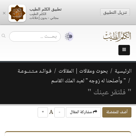
تطبيق الكلم الطيب
تنزيل التطبيق
×
الكلم الطيب
مجاني - بدون إعلانات
الرئيسية
بحوث ومقالات | المقالات
فـوائـد مـتـنــوعـة
" وأصلحنا له زوجه " لعبد الملك القاسم
" فلتقر عينك "
A
أضف للمفضلة
مشاركة المقال
-
+