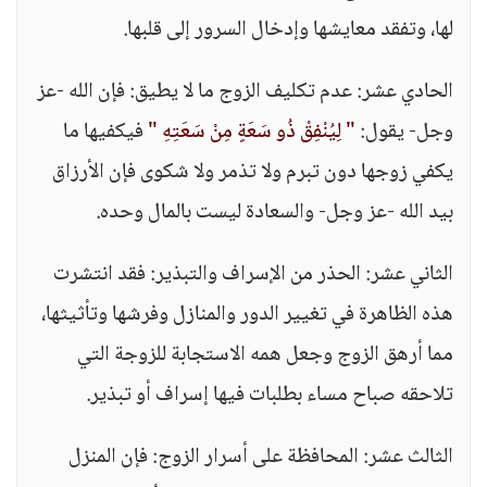
لها، وتفقد معايشها وإدخال السرور إلى قلبها.
الحادي عشر: عدم تكليف الزوج ما لا يطيق: فإن الله -عز
وجل- يقول:
" لِيُنْفِقْ ذُو سَعَةٍ مِنْ سَعَتِهِ "
فيكفيها ما
يكفي زوجها دون تبرم ولا تذمر ولا شكوى فإن الأرزاق
بيد الله -عز وجل- والسعادة ليست بالمال وحده.
الثاني عشر: الحذر من الإسراف والتبذير: فقد انتشرت
هذه الظاهرة في تغيير الدور والمنازل وفرشها وتأثيثها،
مما أرهق الزوج وجعل همه الاستجابة للزوجة التي
تلاحقه صباح مساء بطلبات فيها إسراف أو تبذير.
الثالث عشر: المحافظة على أسرار الزوج: فإن المنزل