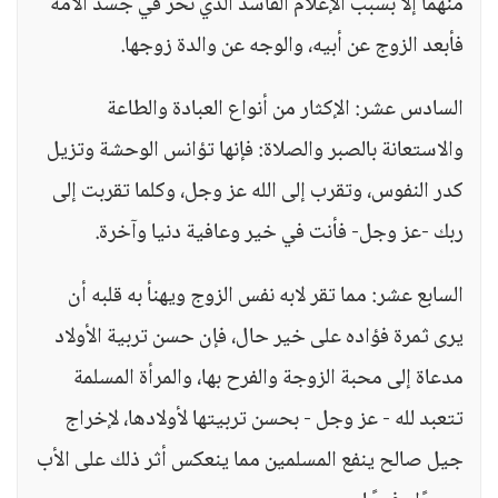
منهما إلا بسبب الإعلام الفاسد الذي نخر في جسد الأمة
فأبعد الزوج عن أبيه، والوجه عن والدة زوجها.
السادس عشر: الإكثار من أنواع العبادة والطاعة
والاستعانة بالصبر والصلاة: فإنها تؤانس الوحشة وتزيل
كدر النفوس، وتقرب إلى الله عز وجل، وكلما تقربت إلى
ربك -عز وجل- فأنت في خير وعافية دنيا وآخرة.
السابع عشر: مما تقر لابه نفس الزوج ويهنأ به قلبه أن
يرى ثمرة فؤاده على خير حال، فإن حسن تربية الأولاد
مدعاة إلى محبة الزوجة والفرح بها، والمرأة المسلمة
تتعبد لله - عز وجل - بحسن تربيتها لأولادها، لإخراج
جيل صالح ينفع المسلمين مما ينعكس أثر ذلك على الأب