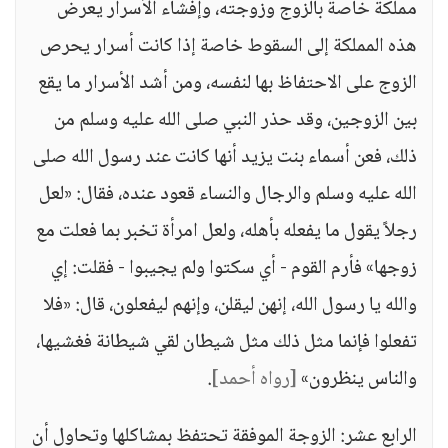
مملكة خاصة بالزوج وزوجته، وإفشاء الأسرار يعرض
هذه المملكة إلى السقوط خاصة إذا كانت أسرار يحرص
الزوج على الاحتفاظ بها لنفسه، ومن أشد الأسرار ما يقع
بين الزوجين، وقد حذر النبي صلى الله عليه وسلم من
ذلك، فعن أسماء بنت يزيد أنها كانت عند رسول الله صلى
الله عليه وسلم والرجال والنساء قعود عنده، فقال: «لعل
رجلاً يقول ما يفعله بأهله، ولعل امرأة تخبر بما فعلت مع
زوجها» فأرم القوم - أي سكتوا ولم يجيبوا - فقلت: إي
والله يا رسول الله، إنهن ليقلن، وإنهم ليفعلون، قال: «فلا
تفعلوا فإنما مثل ذلك مثل شيطان لقي شيطانة فغشيها،
والناس ينظرون»
[رواه أحمد]
.
الرابع عشر: الزوجة الموفقة تحتفظ بمشاكلها وتحاول أن