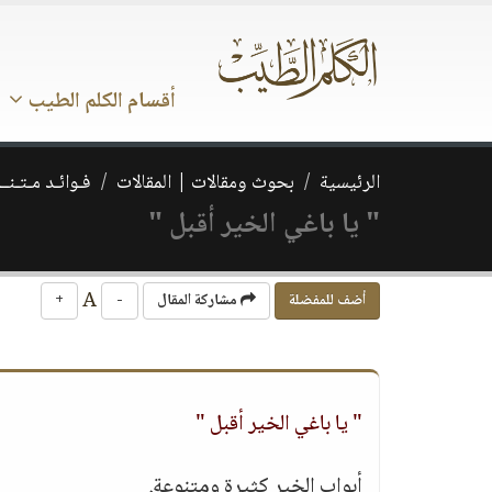
أقسام الكلم الطيب
الرئيسية
بحوث ومقالات | المقالات
فـوائـد مـتـنــ
" يا باغي الخير أقبل "
A
أضف للمفضلة
مشاركة المقال
-
+
" يا باغي الخير أقبل "
أبواب الخير كثيرة ومتنوعة.