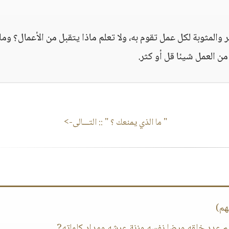
ر والمثوبة لكل عمل تقوم به، ولا تعلم ماذا يتقبل من الأعمال؟ وم
من العمل شيئا قل أو كثر.
" ما الذي يمنعك ؟ "
:: التـــالى->
هم)
يم عدد خلقه ورضا نفسه وزنة عرشه ومداد كلماته?