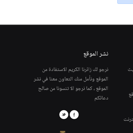
نشر الموقع
يث
نرجو لك زائرنا الكريم الاستفادة من
الموقع ونأمل منك التعاون معنا في نشر
الموقع ، كما نرجو الا تنسونا من صالح
قع
دعائكم
ترنت