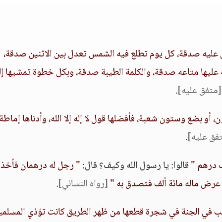
عليه صدقة، كل يوم تطلع فيه الشمس تعدل بين الاثنين صدقة،
ه عليها متاعه صدقة، والكلمة الطيبة صدقة، وبكل خطوة تمشيها إ
[متفق عليه]
.
 أو بضع وستون شعبة، فأفضلها قول لا إله إلا الله، وأدناها إماطة
فق عليه]
.
 درهم "
قالوا: يا رسول الله وكيف؟ قال:
" رجل له درهمان فأخذ
عرض ماله مائة ألف فتصدق به "
[رواه النسائي]
.
قلب في الجنة في شجرة قطعها من ظهر الطريق كانت تؤذي المسلمي