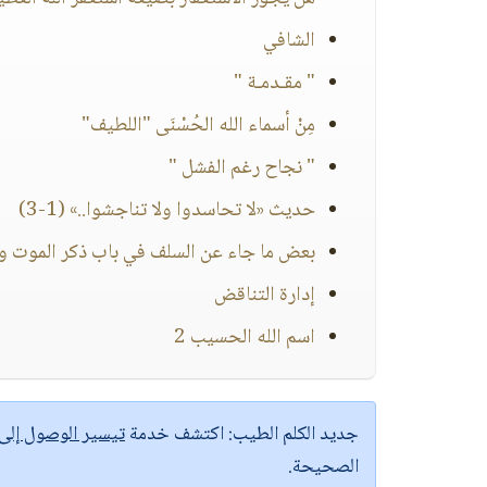
الشافي
" مقـدمـة "
مِنْ أسماء الله الحُسْنَى "اللطيف"
" نجاح رغم الفشل "
حديث «لا تحاسدوا ولا تناجشوا..» (1-3)
بعض ما جاء عن السلف في باب ذكر الموت وقصر 
إدارة التناقض
اسم الله الحسيب 2
جديد الكلم الطيب:
اكتشف خدمة
تيسير الوصول إل
الصحيحة.