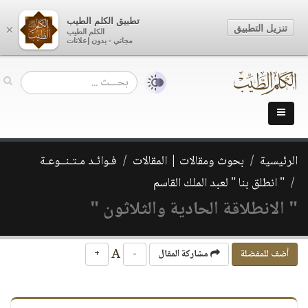
تطبيق الكلم الطيب
تنزيل التطبيق
×
الكلم الطيب
مجاني - بدون إعلانات
الرئيسية
بحوث ومقالات | المقالات
فـوائـد مـتـنــوعـة
" انطلق بنا " لعبد الملك القاسم
" الانطلاقة الحادية والثلاثون "
A
أضف للمفضلة
مشاركة المقال
-
+