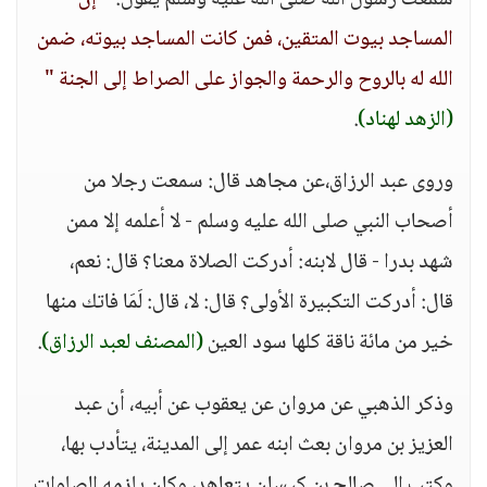
سمعت رسول الله صلى الله عليه وسلم يقول:
" إن
المساجد بيوت المتقين، فمن كانت المساجد بيوته، ضمن
الله له بالروح والرحمة والجواز على الصراط إلى الجنة "
(الزهد لهناد)
.
وروى عبد الرزاق،عن مجاهد قال: سمعت رجلا من
أصحاب النبي صلى الله عليه وسلم - لا أعلمه إلا ممن
شهد بدرا - قال لابنه: أدركت الصلاة معنا؟ قال: نعم،
قال: أدركت التكبيرة الأولى؟ قال: لا، قال: لَمَا فاتك منها
خير من مائة ناقة كلها سود العين
(المصنف لعبد الرزاق)
.
وذكر الذهبي عن مروان عن يعقوب عن أبيه، أن عبد
العزيز بن مروان بعث ابنه عمر إلى المدينة، يتأدب بها،
وكتب إلى صالح بن كيسان يتعاهد، وكان يلزمه الصلوات