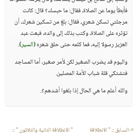
فأبطأ يوما عن الصلاة، فقال: ما حبسك؟ قال: كانت
مرجلتي تسكن شعري، فقال: بلغ من تسكين شعرك، أن
تؤثره على الصلاة، وكتب بذلك إلى والده، فبعث عبد
العزيز رسولا إليه، فما كلمه حتى حلق شعره
(السير)
.
واليوم قد يضرب الصغير لكن لأمر صغير، أما المساجد
فتشتكي قلة شباب الأمة المصلين.
والله أعلم ما هي الحال إذا بلغوا أشدهم؟.
<-السـابق ::
" الانطلاقة
" الانطلاقة الثانية والثلاثون "
::