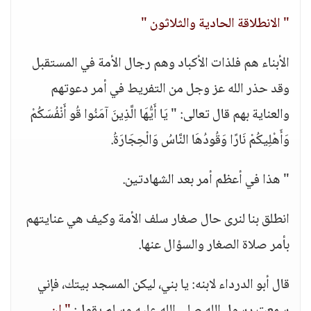
" الانطلاقة الحادية والثلاثون "
الأبناء هم فلذات الأكباد وهم رجال الأمة في المستقبل
وقد حذر الله عز وجل من التفريط في أمر دعوتهم
والعناية بهم قال تعالى: " يَا أَيُّهَا الَّذِينَ آمَنُوا قُو أَنْفُسَكُمْ
وَأَهْلِيكُمْ نَارًا وَقُودُهَا النَّاسُ وَالْحِجَارَةُ.
" هذا في أعظم أمر بعد الشهادتين.
انطلق بنا لنرى حال صغار سلف الأمة وكيف هي عنايتهم
بأمر صلاة الصغار والسؤال عنها.
قال أبو الدرداء لابنه: يا بني، ليكن المسجد بيتك، فإني