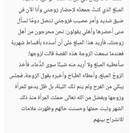
المبلغ الذي كنتُ جمعتُه لإحضار زوجتي وأنا الآن في
ضيق شديد وأمر عصيب فزوجتي تتصل دومًا تسأل
متى أحضرها وأهلي يقولون: نحن محرجون من أهل
زوجتك، فأريد هذا المبلغ على أن أسدده بأقساط شهرية
فعندما سمعت الزوجة هذه القصة قالت لزوجها:
سأعطيه المبلغ ولا أريد منه شيئًا سوى الدُّعاء، فأخذ
الزوجُ المبلغ، وأعطاه الطباخ وأخبره بقول الزوجة، فجلس
يبكي من الفرح ولم ينم تلك الليلة، بل ظل يدعو للمرأة
وزوجها وبفضل من الله تعالى حملت المرأة منذ ذلك
الشهر وثبت حملها وحسنت حالهم وظهرت علامات
الانشراح بينهم.