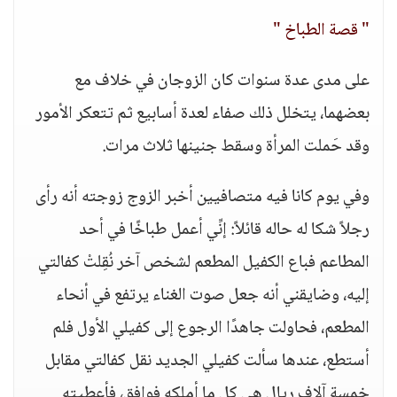
" قصة الطباخ "
على مدى عدة سنوات كان الزوجان في خلاف مع
بعضهما، يتخلل ذلك صفاء لعدة أسابيع ثم تتعكر الأمور
وقد حَملت المرأة وسقط جنينها ثلاث مرات.
وفي يوم كانا فيه متصافيين أخبر الزوج زوجته أنه رأى
رجلاً شكا له حاله قائلاً: إنِّي أعمل طباخًا في أحد
المطاعم فباع الكفيل المطعم لشخص آخر نُقِلتْ كفالتي
إليه، وضايقني أنه جعل صوت الغناء يرتفع في أنحاء
المطعم، فحاولت جاهدًا الرجوع إلى كفيلي الأول فلم
أستطع، عندها سألت كفيلي الجديد نقل كفالتي مقابل
خمسة آلاف ريال هي كل ما أملكه فوافق، فأعطيته