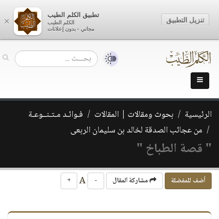
تطبيق الكلم الطيب
تنزيل التطبيق
×
الكلم الطيب
مجاني - بدون إعلانات
الرئيسية
بحوث ومقالات | المقالات
فـوائـد مـتـنــوعـة
من عجائب الصدقة لخالد بن سليمان الربعى
" قصة الطباخ "
A
أضف للمفضلة
مشاركة المقال
-
+