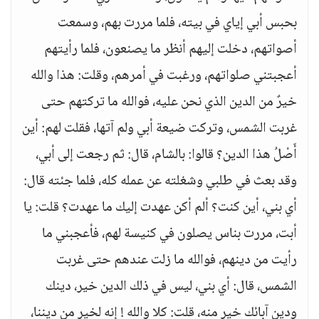
بحبس أبي إياي في بيته، فلما مررت بهم، وسمعت
أصواتهم، دخلت إليهم أنظر ما يصنعون، فلما رأيتهم
أعجبتني صلواتهم، ورغبت في أمرهم، وقلت: هذا والله
خيرٌ من الدين الذي نحن عليه، فوالله ما تركتهم حتى
غربت الشمس، وتركت ضيعة أبي ولم آتها، فقلت لهم: أين
أَصْلُ هذا الدين؟ قالوا: بالشام، قال: ثم رجعت إلى أبي،
وقد بعث في طلبي وشغلته عن عمله كله، فلما جئته قال:
أي بني، أين كنت؟ ألم أكن عهدت إليك ما عهدت؟ قلت: يا
أبت، مررت بناس يصلون في كنيسة لهم، فأعجبني ما
رأيت من دينهم، فوالله ما زلت عندهم حتى غربت
الشمس، قال: أي بني، ليس في ذلك الدين خير، دينك
ودين آبائك خير منه، قلت: كلا والله ! إنه لخير من ديننا،