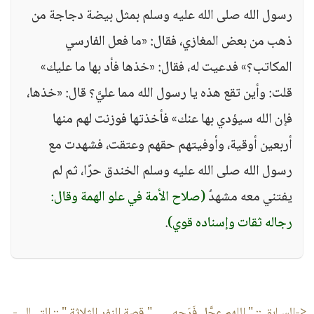
رسول الله صلى الله عليه وسلم بمثل بيضة دجاجة من
ذهب من بعض المغازي، فقال: «ما فعل الفارسي
المكاتب؟» فدعيت له، فقال: «خذها فأد بها ما عليك»
قلت: وأين تقع هذه يا رسول الله مما عليَّ؟ قال: «خذها،
فإن الله سيؤدي بها عنك» فأخذتها فوزنت لهم منها
أربعين أوقية، وأوفيتهم حقهم وعتقت، فشهدت مع
رسول الله صلى الله عليه وسلم الخندق حرًا، ثم لم
يفتني معه مشهدٌ
(صلاح الأمة في علو الهمة وقال:
رجاله ثقات وإسناده قوي)
.
<-السـابق ::
" اللهم عجَّل فَرَجه
" قصة النفر الثلاثة "
:: التـــالى-