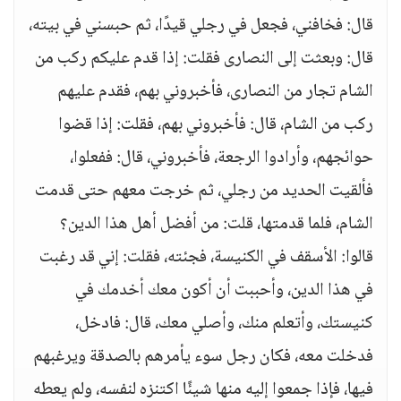
قال: فخافني، فجعل في رجلي قيدًا، ثم حبسني في بيته،
قال: وبعثت إلى النصارى فقلت: إذا قدم عليكم ركب من
الشام تجار من النصارى، فأخبروني بهم، فقدم عليهم
ركب من الشام، قال: فأخبروني بهم، فقلت: إذا قضوا
حوائجهم، وأرادوا الرجعة، فأخبروني، قال: ففعلوا،
فألقيت الحديد من رجلي، ثم خرجت معهم حتى قدمت
الشام، فلما قدمتها، قلت: من أفضل أهل هذا الدين؟
قالوا: الأسقف في الكنيسة، فجئته، فقلت: إني قد رغبت
في هذا الدين، وأحببت أن أكون معك أخدمك في
كنيستك، وأتعلم منك، وأصلي معك، قال: فادخل،
فدخلت معه، فكان رجل سوء يأمرهم بالصدقة ويرغبهم
فيها، فإذا جمعوا إليه منها شيئًا اكتنزه لنفسه، ولم يعطه