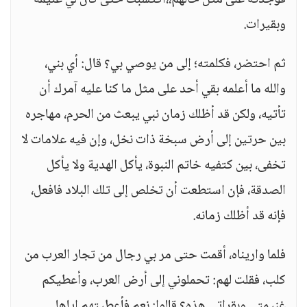
فوجدته على مثل حالهم،،اكتسبت حتى كان لي غنيمة
وبقيرات.
ثم احتضر، فكلمته؛ إلى من يوصي بي؟ قال: أي بني،
والله ما أعلمه بقي أحد على مثل ما كنا عليه آمرك أن
تأتيه، ولكن قد أظلك زمان نبي يبعث من الحرم، مهاجره
بين حرتين إلى أرض سبخة ذات نخل، وإن فيه علامات لا
تخفى، بين كتفيه خاتم النبوة، يأكل الهدية ولا يأكل
الصدقة، فإن استطعت أن تخلص إلى تلك البلاد فافعل،
فإنه قد أظلك زمانه.
فلما واريناه، أقمت حتى مر بي رجال من تجار العرب من
كلب، فقلت لهم: تحملوني إلى أرض العرب، وأعطيكم
غنيمتي وبقراتي هذه؟ قالوا: نعم فأعطيتهم إياها