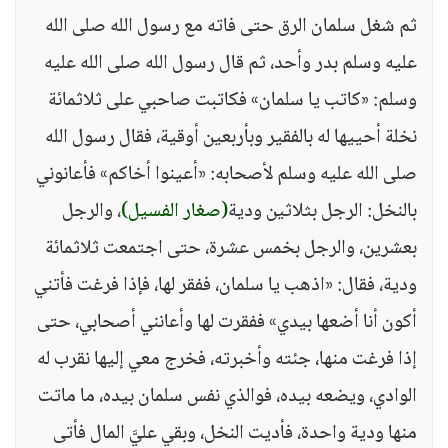
ثم شغل سلمان الرق حتى فاته مع رسول الله صلى الله
عليه وسلم بدر وأحد، ثم قال رسول الله صلى الله عليه
وسلم: «كاتب يا سلمان» فكاتبت صاحبي على ثلاثمائة
نخلة أحييها له بالفقير وبأربعين أوقية، فقال رسول الله
صلى الله عليه وسلم لأصحابه: «أعينوا أخاكم» فأعانوني
بالنخل: الرجل بثلاثين ودية
(صغار الفسيل)
، والرجل
بعشرين، والرجل بخمس عشرة، حتى اجتمعت ثلاثمائة
ودية، فقال: «اذهب يا سلمان، ففقر لها، فإذا فرغت فأتني
أكون أنا أضعها بيدي» ففقرت لها وأعانني أصحابي، حتى
إذا فرغت منها، جئته وأخبرته، فخرج معي إليها نقرب له
الوادي، ويضعه بيده، فوالذي نفس سلمان بيده، ما ماتت
منها ودية واحدة، فأديت النخل، وبقي عليَّ المال فأتى