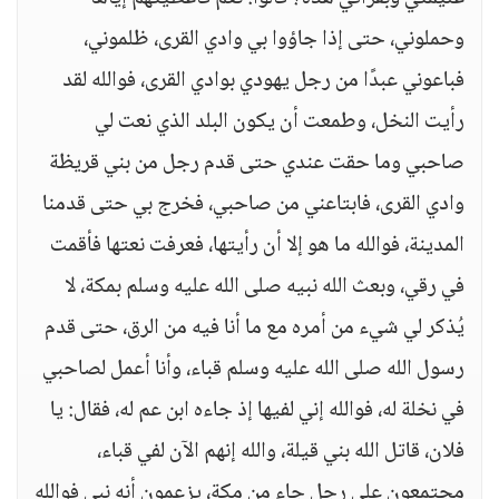
وحملوني، حتى إذا جاؤوا بي وادي القرى، ظلموني،
فباعوني عبدًا من رجل يهودي بوادي القرى، فوالله لقد
رأيت النخل، وطمعت أن يكون البلد الذي نعت لي
صاحبي وما حقت عندي حتى قدم رجل من بني قريظة
وادي القرى، فابتاعني من صاحبي، فخرج بي حتى قدمنا
المدينة، فوالله ما هو إلا أن رأيتها، فعرفت نعتها فأقمت
في رقي، وبعث الله نبيه صلى الله عليه وسلم بمكة، لا
يُذكر لي شيء من أمره مع ما أنا فيه من الرق، حتى قدم
رسول الله صلى الله عليه وسلم قباء، وأنا أعمل لصاحبي
في نخلة له، فوالله إني لفيها إذ جاءه ابن عم له، فقال: يا
فلان، قاتل الله بني قيلة، والله إنهم الآن لفي قباء،
مجتمعون على رجل جاء من مكة، يزعمون أنه نبي فوالله