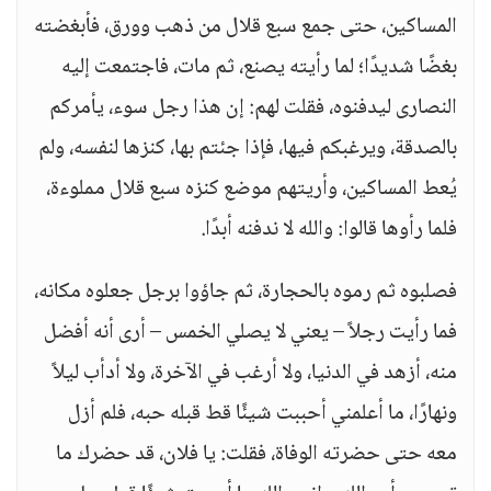
المساكين، حتى جمع سبع قلال من ذهب وورق، فأبغضته
بغضًا شديدًا؛ لما رأيته يصنع، ثم مات، فاجتمعت إليه
النصارى ليدفنوه، فقلت لهم: إن هذا رجل سوء، يأمركم
بالصدقة، ويرغبكم فيها، فإذا جئتم بها، كنزها لنفسه، ولم
يُعط المساكين، وأريتهم موضع كنزه سبع قلال مملوءة،
فلما رأوها قالوا: والله لا ندفنه أبدًا.
فصلبوه ثم رموه بالحجارة، ثم جاؤوا برجل جعلوه مكانه،
فما رأيت رجلاً – يعني لا يصلي الخمس – أرى أنه أفضل
منه، أزهد في الدنيا، ولا أرغب في الآخرة، ولا أدأب ليلاً
ونهارًا، ما أعلمني أحببت شيئًا قط قبله حبه، فلم أزل
معه حتى حضرته الوفاة، فقلت: يا فلان، قد حضرك ما