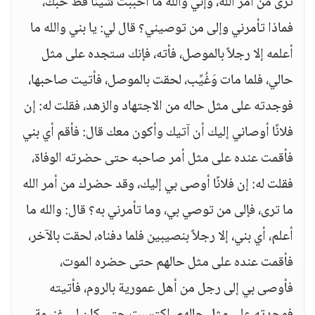
ترى من أمر الله، وإني والله ما أحببت شيئًا قط حبك،
فماذا تأمرني وإلى من توصيني؟ قال لي: يا بني والله ما
أعلمه إلا رجلاً بالموصل، فأته، فإنك ستجده على مثل
حالي، فلما مات وَغُيِّب، لحقت بالموصل، فأتيت صاحبها،
فوجدته على مثل حاله من الاجتهاد والزهد، فقلت له: إن
فلانًا أوصاني إليك أن آتيك وأكون معك قال: فأقم أي بني
فأقمت عنده على مثل أمر صاحبه حتى حضرته الوفاة،
فقلت له: إن فلانًا أوصى بي إليك، وقد حضرك من أمر الله
ما ترى، فإلى من توصي بي، وما تأمرني به؟ قال: والله ما
أعلم، أي بني، إلا رجلاً بنصيبين فلما دفناه، لحقت بالآخر،
فأقمت عنده على مثل حالهم حتى حضره الموت،
فأوصى بي إلى رجل من أهل عمورية بالروم، فأتيته