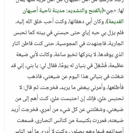
رجلاً فارسيًا من أهل أصبهان، من أهل قرية منها يُقال
لها: «جيّ»
(بالفتح والتشديد: مدينة ناحية أصبهان
القديمة)
، وكان أبي دهقانها، وكنت أحب خلق الله إليه،
فلم يزل بي حبه إياي حتى حبسني في بيته كما تحبس
الجارية، فاجتهدت في المجوسية، حتى كنت قاطن النار
الذي يوقدها، لا يتركها تخبو ساعة، وكانت لأبي ضيعة
عظيمة، فَشُغِلَ في بنيان له يومًا، فقال لي: يا بني، إني قد
شغلت في بنياني هذا اليوم عن ضيعتي، فاذهب
فأطلعها، وأمرني ببعض ما يريد، فخرجت، ثم قال: لا
تحتبس عليَّ، فإنك إن احتبست عليَّ، كنت أهم إلى من
ضيعتي، وشغلتني عن كل شيء من أمري، فخرجت أريد
ضيعته، فمررت بكنيسة من كنائس النصارى، فسمعت
أصواتهم فيها وهم يصلون، وكنت لا أدري ما أمر الناس