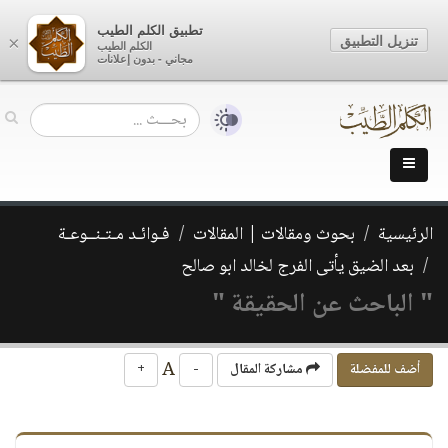
تطبيق الكلم الطيب
تنزيل التطبيق
×
الكلم الطيب
مجاني - بدون إعلانات
الرئيسية
بحوث ومقالات | المقالات
فـوائـد مـتـنــوعـة
بعد الضيق يأتى الفرج لخالد ابو صالح
" الباحث عن الحقيقة "
A
أضف للمفضلة
مشاركة المقال
-
+