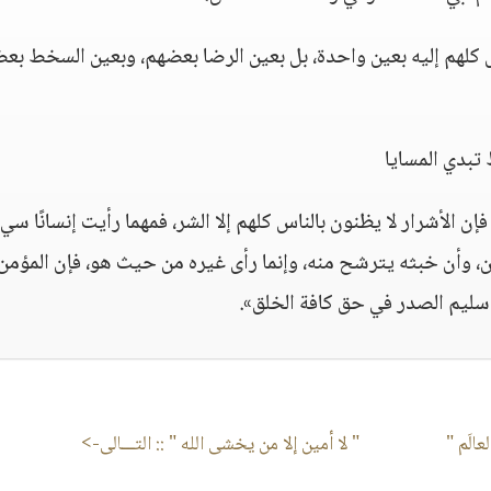
س كلهم إليه بعين واحدة، بل بعين الرضا بعضهم، وبعين السخط بع
تبدي المسايا
ن الأشرار لا يظنون بالناس كلهم إلا الشر، فمهما رأيت إنسانًا سي
اطن، وأن خبثه يترشح منه، وإنما رأى غيره من حيث هو، فإن المؤمن
سليم الصدر في حق كافة الخلق».
الَم "
" لا أمين إلا من يخشى الله "
:: التـــالى->