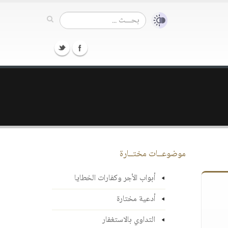
موضوعــات مختــارة
أبواب الأجر وكفارات الخطايا
أدعية مختارة
التداوي بالاستغفار