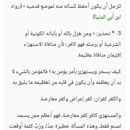
للرجل أن يكون أحفظ للسانه منه لموضع قدميه »
(رواه
ابن أبي الدنيا)
.
3- * تحذير: « ومن هزل بالله أو بآياته الكونية أو
الشرعية أو برسله فهو كافر ؛ لأن منافاة الاستهزاء
للإيمان منافاة عظيمة.
كيف يسخر ويستهزئ بأمر يؤمن به؟ فالمؤمن بالشيء لا
بد أن يعظمه وأن يكون في قلبه من تعظيمه ما يليق به.
والكفر كفران: كفر إعراض وكفر معارضة.
والمستهزئ كافر كفر معارضة، فهو أعظم ممن يسجد
لصنم فقط، وهذه المسألة خطيرة جدًا، ورُبَّ كلمة أوقعت