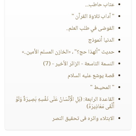
عتاب حاطب...
" آداب تلاوة القرآن "
الفوضى في طلب العلم..
الدنيا أنموذج
حديث "ألهذا حج؟" ، «الخازن المسلم الأمين..»
النسمة التاسعة - الزائر الأخير - (7)
قصة يوشع عليه السلام
" المحيـط "
القاعدة الرابعة: (بَلِ الْأِنْسَانُ عَلَى نَفْسِهِ بَصِيرَةٌ وَلَوْ
أَلْقَى مَعَاذِيرَهُ)
الابتلاء واثره فى تحقيق النصر