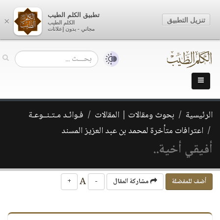
تطبيق الكلم الطيب
تنزيل التطبيق
×
الكلم الطيب
مجاني - بدون إعلانات
الرئيسية
بحوث ومقالات | المقالات
فـوائـد مـتـنــوعـة
اعترافات متأخرة لمحمد بن عبد العزيز المسند
أفيقي أخية..
A
أضف للمفضلة
مشاركة المقال
-
+