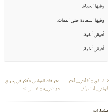
وفيها الحياة.
وفيها السعادة حتى الممات.
أفيقي أخية.
أفيقي أخية.
<-السـابق ::
أنا أنثى... أعتز
اعترافات العوانس «أفكر في إحراق
بأنوثتي.. أنا امرأة..
شهاداتي..»
:: التـــالى->
مختارات