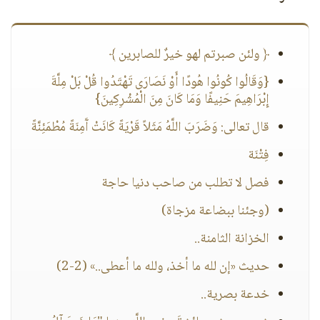
﴿ ولئن صبرتم لهو خيرٌ للصابرين ﴾
{وَقَالُوا كُونُوا هُودًا أَوْ نَصَارَى تَهْتَدُوا قُلْ بَلْ مِلَّةَ
إِبْرَاهِيمَ حَنِيفًا وَمَا كَانَ مِنَ الْمُشْرِكِينَ}
قال تعالى: وَضَرَبَ اللَّهُ مَثَلاً قَرْيَةً كَانَتْ آَمِنَةً مُطْمَئِنَّةً
فِتْنَة
فصل لا تطلب من صاحب دنيا حاجة
(وجئنا ببضاعة مزجاة)
الخزانة الثامنة..
حديث «إن لله ما أخذ، ولله ما أعطى..» (2-2)
خدعة بصرية..