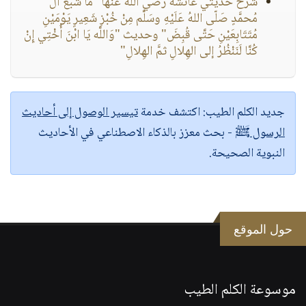
شرح حديثي عائشةَ رضي اللَّه عنها "مَا شَبعَ آلُ
مُحمَّدٍ صَلّى اللهُ عَلَيْهِ وسَلَّم مِنْ خُبْزِ شَعِيرٍ يَوْمَيْنِ
مُتَتَابِعَيْنِ حَتَّى قُبِضَ" وحديث "وَاللَّه يَا ابْنَ أُخْتِي إِنْ
كُنَّا لَنَنْظُرُ إلى الهِلالِ ثمَّ الهِلالِ"
جديد الكلم الطيب:
اكتشف خدمة
تيسير الوصول إلى أحاديث
الرسول ﷺ
- بحث معزز بالذكاء الاصطناعي في الأحاديث
النبوية الصحيحة.
حول الموقع
موسوعة الكلم الطيب