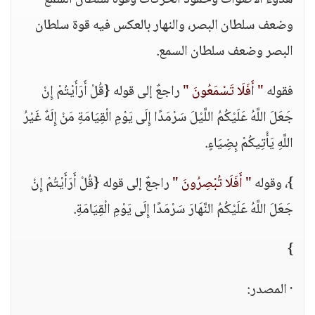
هدوء الأصوات وخمود الحركات وقوة سلطان السمع
وضعف سلطان البصر، والنهار بالعكس فيه قوة سلطان
البصر وضعف سلطان السمع.
فقوله
" أَفَلَا تَسْمَعُونَ "
راجعٌ إلى قوله {قُلْ أَرَأَيْتُمْ إِنْ
جَعَلَ اللَّهُ عَلَيْكُمُ اللَّيْلَ سَرْمَدًا إِلَى يَوْمِ الْقِيَامَةِ مَنْ إِلَهٌ غَيْرُ
اللَّهِ يَأْتِيكُمْ بِضِيَاءٍ.
}، وقوله
" أَفَلَا تُبْصِرُونَ "
راجعٌ إلى قوله {قُلْ أَرَأَيْتُمْ إِنْ
جَعَلَ اللَّهُ عَلَيْكُمُ النَّهَارَ سَرْمَدًا إِلَى يَوْمِ الْقِيَامَةِ.
}
· المصدر: