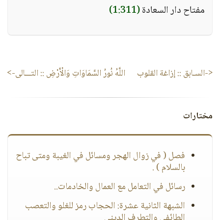
مفتاح دار السعادة
(1:311)
<-السـابق ::
إزاغة القلوب
اللَّهُ نُورُ السَّمَاوَاتِ وَالْأَرْضِ
:: التـــالى->
مختارات
فصل ( في زوال الهجر ومسائل في الغيبة ومتى تباح
بالسلام ) .
رسائل في التعامل مع العمال والخادمات..
الشبهة الثانية عشرة: الحجاب رمز للغلو والتعصب
الطائفي والتطرف الديني