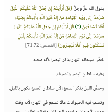
يقول الله عزَّ وجلَّ
{قُلْ أَرَأَيْتُمْ إِنْ جَعَلَ اللَّهُ عَلَيْكُمُ اللَّيْلَ
سَرْمَدًا إِلَى يَوْمِ الْقِيَامَةِ مَنْ إِلَهٌ غَيْرُ اللَّهِ يَأْتِيكُمْ بِضِيَاءٍ
أَفَلَا تَسْمَعُونَ
(*)
قُلْ أَرَأَيْتُمْ إِنْ جَعَلَ اللَّهُ عَلَيْكُمُ النَّهَارَ
سَرْمَدًا إِلَى يَوْمِ الْقِيَامَةِ مَنْ إِلَهٌ غَيْرُ اللَّهِ يَأْتِيكُمْ بِلَيْلٍ
تَسْكُنُونَ فِيهِ أَفَلَا تُبْصِرُونَ}
[القصص: 71،72]
خصَّ سبحانه النهار بذكر البصر؛ لأنه محله.
وفيه سلطان البصر وتصرفه.
وخصَّ الليل بذكر السمع؛ لأن سلطان السمع يكون بالليل.
وتسمع فيه الحيوانات مالا تسمع في النهار؛ لأنه وقت