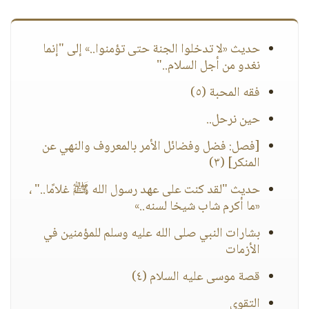
حديث «لا تدخلوا الجنة حتى تؤمنوا..» إلى "إنما
نغدو من أجل السلام.."
فقه المحبة (٥)
حين نرحل..
[فصل: فضل وفضائل الأمر بالمعروف والنهي عن
المنكر] (٣)
حديث "لقد كنت على عهد رسول الله ﷺ غلامًا.." ،
«ما أكرم شاب شيخا لسنه..»
بشارات النبي صلى الله عليه وسلم للمؤمنين في
الأزمات
قصة موسى عليه السلام (٤)
التقوى