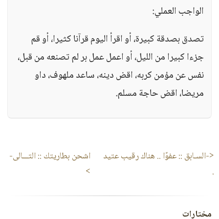
الواجب العملي:
تصدق بصدقة كبيرة، أو اقرأ اليوم قرآنا كثيرا، أو قم
جزءا كبيرا من الليل، أو اعمل عمل بر لم تصنعه من قبل،
نفس عن مؤمن كربه، اقض دينه، ساعد ملهوف، داو
مريضا، اقض حاجة مسلم.
<-السـابق ::
عفوًا .. هناك رقيب عتيد
اشحن بطاريتك
:: التـــالى-
>
.
مختارات