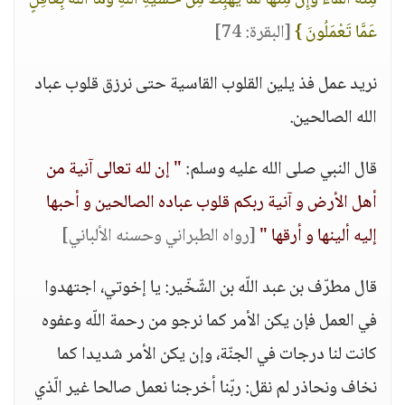
مِنْهُ الْمَاء وَإِنَّ مِنْهَا لَمَا يَهْبِطُ مِنْ خَشْيَةِ اللّهِ وَمَا اللّهُ بِغَافِلٍ
عَمَّا تَعْمَلُونَ }
[البقرة: 74]
نريد عمل فذ يلين القلوب القاسية حتى نرزق قلوب عباد
الله الصالحين.
قال النبي صلى الله عليه وسلم:
" إن لله تعالى آنية من
أهل الأرض و آنية ربكم قلوب عباده الصالحين و أحبها
إليه ألينها و أرقها "
[رواه الطبراني وحسنه الألباني]
قال مطرّف بن عبد اللّه بن الشّخّير: يا إخوتي، اجتهدوا
في العمل فإن يكن الأمر كما نرجو من رحمة اللّه وعفوه
كانت لنا درجات في الجنّة، وإن يكن الأمر شديدا كما
نخاف ونحاذر لم نقل: ربّنا أخرجنا نعمل صالحا غير الّذي