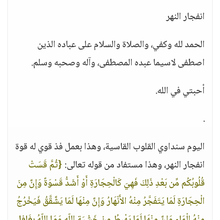
انفجار النهر
الحمد لله وكفي، والصلاة والسلام على عباده الذين
اصطفى لاسيما عبده المصطفى، وآله وصحبه وسلم.
أحبتي في الله.
.
اليوم سنداوي القلوب القاسية، وهذا بعمل فذ قوي له قوة
انفجار النهر، وهذا مستفاد من قوله تعالى:
{ثُمَّ قَسَتْ
قُلُوبُكُم مِّن بَعْدِ ذَلِكَ فَهِيَ كَالْحِجَارَةِ أَوْ أَشَدُّ قَسْوَةً وَإِنَّ مِنَ
الْحِجَارَةِ لَمَا يَتَفَجَّرُ مِنْهُ الأَنْهَارُ وَإِنَّ مِنْهَا لَمَا يَشَّقَّقُ فَيَخْرُجُ