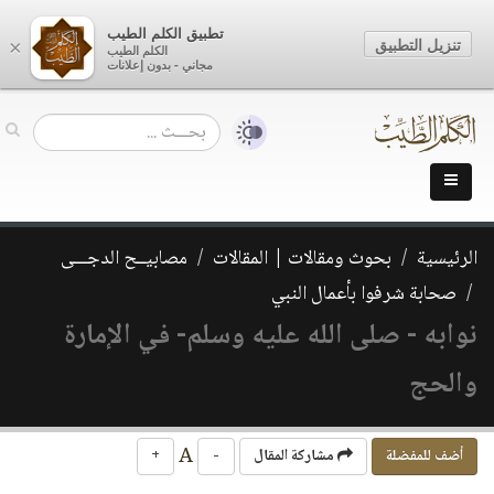
تطبيق الكلم الطيب
تنزيل التطبيق
×
الكلم الطيب
مجاني - بدون إعلانات
الرئيسية
بحوث ومقالات | المقالات
مصابيــح الدجـــى
صحابة شرفوا بأعمال النبي
نوابه - صلى الله عليه وسلم- في الإمارة
والحج
A
أضف للمفضلة
مشاركة المقال
-
+