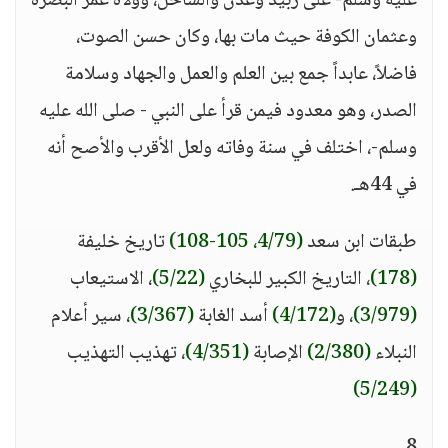
عليه وسلم- على زبيد وعدن والساحل، وولاه عمر البصرة
وعثمان الكوفة حيث مات بها، وكان حسن الصوت،
فاضلاً، عابداً جمع بين العلم والعمل والجهاد وسلامة
الصدر، وهو معدود فيمن قرأ على النبي - صلى الله عليه
وسلم-، اختلف في سنة وفاته ولعل الأقرب والأصح أنه
في 44هـ.
طبقات ابن سعد
(4/79، 105-108)
تاريخ خليفة
(178)
، التاريخ الكبير للبخاري
(5/22)
، الاستيعاب
(3/979)
، و
(4/172)
أسد الغابة
(3/367)
، سير أعلام
النبلاء
(2/380)
الإصابة
(4/351)
، تهذيب التهذيب
(5/249)