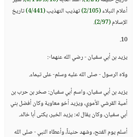
تاريخ خليفة
(1/24)
، أسد الغابة
(3/10، 6/148)
، سير
أعلام النبلاء
(2/105)
تهذيب التهذيب
(4/441)
تاريخ
الإسلام
(2/97)
.
10.
يزيد بن أبي سفيان - رضي الله عنهما-:
ولاه الرسول - صلى الله عليه وسلم- على تيماء.
يزيد بن أبي سفيان، واسم أبي سفيان: صخر بن حرب بن
أمية القرشي الأموي، ويزيد أخو معاوية وكان أفضل بني
أبي سفيان، وكان يقال له: يزيد الخير، يكنى أبا خالد.
أسلم يوم الفتح، وشهد حنيناً، وأعطاه النبي - صلى الله