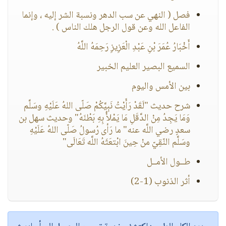
فصل ( النهي عن سب الدهر ونسبة الشر إليه ، وإنما
الفاعل الله وعن قول الرجل هلك الناس ) .
أَخْبَارُ عُمَرَ بْنِ عَبْدِ الْعَزِيزِ رَحِمَهُ اللَّهُ
السميع البصير العليم الخبير
بين الأمس واليوم
شرح حديث "لَقَدْ رَأَيْتُ نَبِيَّكُمْ صَلّى اللهُ عَلَيْهِ وسَلَّم
وَمَا يَجِدُ مِنْ الدَّقَلِ مَا يَمْلأُ بِهِ بَطْنَهُ" وحديث سهل بن
سعدٍ رضي اللَّه عنه" ما رَأى رُسولُ صَلّى اللهُ عَلَيْهِ
وسَلَّم النّقِيّ منْ حِينَ ابْتعَثَهُ اللَّه تَعَالَى"
طــول الأمــل
أثر الذنوب (1-2)