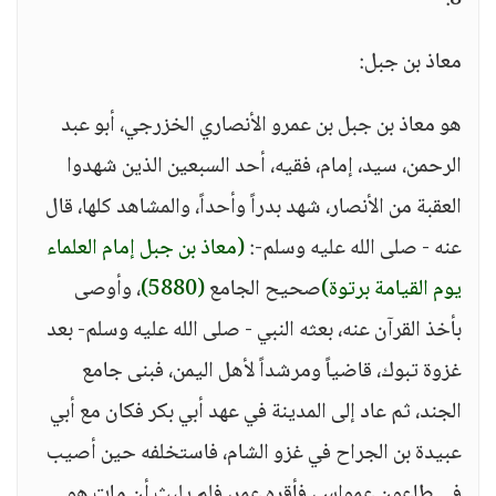
8.
معاذ بن جبل:
هو معاذ بن جبل بن عمرو الأنصاري الخزرجي، أبو عبد
الرحمن، سيد، إمام، فقيه، أحد السبعين الذين شهدوا
العقبة من الأنصار، شهد بدراً وأحداً، والمشاهد كلها، قال
عنه - صلى الله عليه وسلم-:
(معاذ بن جبل إمام العلماء
يوم القيامة برتوة)
صحيح الجامع
(5880)
، وأوصى
بأخذ القرآن عنه، بعثه النبي - صلى الله عليه وسلم- بعد
غزوة تبوك، قاضياً ومرشداً لأهل اليمن، فبنى جامع
الجند، ثم عاد إلى المدينة في عهد أبي بكر فكان مع أبي
عبيدة بن الجراح في غزو الشام، فاستخلفه حين أصيب
في طاعون عمواس، فأقره عمر، فلم يلبث أن مات هو