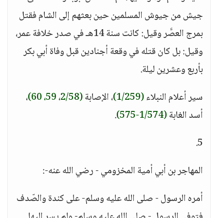
جيش من جيوش المسلمين حين بعثهم إلى الشام فقتل
بمرج العصَّر وقيل: كانت سنة 14هـ في صدر خلافة عمر،
وقيل: بل كان قتله في وقعة أجنادين قبل وفاة أبي بكر
بأربع وعشرين ليلة.
سير أعلام النبلاء
(1/259)
، الإصابة
(2/58، 59، 60)
،
أسد الغابة
(1/574-575)
.
5.
المهاجر بن أبي أمية المخزومي - رضي الله عنه-:
أمره الرسول - صلى الله عليه وسلم- على كندة والصّدف
فتوفي الرسول - صلى الله عليه وسلم- ولم يسر إليها