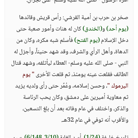
أمره الرسول - صلى الله عليه وسلم- على نجران.
صخر بن حرب بن أمية القرشي: رأس قريش وقائدها
(يوم أحد)
و
(الخندق)
كان له هنات وأمور صعبة حتى
دخل الإسلام
(يوم الفتح)
فأسلم شبه مكره، وكان من
الدهاة، وأهل الرأي والشرف، وقد شهد حنيناً، وأجزل له
النبي - صلى الله عليه وسلم- العطاء ليأتلفه، وشهد قتال
الطائف فقلعت عينه يومئذ، ثم قلعت الأخرى
" يوم
اليرموك "
، وحسن إسلامه، وعُمِّر حتى رأى ولديه يزيد
ثم معاوية أميرين على دمشق، وكان يحب الرئاسة
والذكر، واختلف في عام وفاته بعد أن بلغ التسعين،
والأقرب أنه توفي في عام 32هـ.