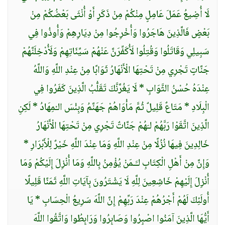
لَا أُضِيعُ عَمَلَ عَامِلٍ مِنْكُمْ مِنْ ذَكَرٍ أَوْ أُنْثَى بَعْضُكُمْ مِنْ
بَعْضٍ فَالَّذِينَ هَاجَرُوا وَأُخْرِجُوا مِنْ دِيَارِهِمْ وَأُوذُوا فِي
سَبِيلِي وَقَاتَلُوا وَقُتِلُوا لَأُكَفِّرَنَّ عَنْهُمْ سَيِّئَاتِهِمْ وَلَأُدْخِلَنَّهُمْ
جَنَّاتٍ تَجْرِي مِنْ تَحْتِهَا الْأَنْهَارُ ثَوَابًا مِنْ عِنْدِ اللَّهِ وَاللَّهُ
عِنْدَهُ حُسْنُ الثَّوَابِ * لَا يَغُرَّنَّكَ تَقَلُّبُ الَّذِينَ كَفَرُوا فِي
الْبِلَادِ * مَتَاعٌ قَلِيلٌ ثُمَّ مَأْوَاهُمْ جَهَنَّمُ وَبِئْسَ الـْمِهَادُ * لَكِنِ
الَّذِينَ اتَّقَوْا رَبَّهُمْ لـَهُمْ جَنَّاتٌ تَجْرِي مِنْ تَحْتِهَا الْأَنْهَارُ
خَالِدِينَ فِيهَا نُزُلًا مِنْ عِنْدِ اللَّهِ وَمَا عِنْدَ اللَّهِ خَيْرٌ لِلْأَبْرَارِ *
وَإِنَّ مِنْ أَهْلِ الْكِتَابِ لـََـمَنْ يُؤْمِنُ بِاللَّهِ وَمَا أُنْزِلَ إِلَيْكُمْ وَمَا
أُنْزِلَ إِلَيْهِمْ خَاشِعِينَ لِلَّهِ لَا يَشْتَرُونَ بِآيَاتِ اللَّهِ ثَمَنًا قَلِيلًا
أُولَئِكَ لَهُمْ أَجْرُهُمْ عِنْدَ رَبِّهِمْ إِنَّ اللَّهَ سَرِيعُ الْحِسَابِ * يَا
أَيُّهَا الَّذِينَ آمَنُوا اصْبِرُوا وَصَابِرُوا وَرَابِطُوا وَاتَّقُوا اللَّهَ