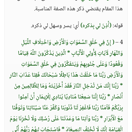
هذا المقام يقتضي ذكر هذه الصفة المناسبة.
قوله:
(أَذِنَ لي بِذكره)
أي: يسر وسهل لي ذكره.
4 –
( إِنَّ فِي خَلْقِ السَّمَوَاتِ وَالْأَرْضِ وَاخْتِلَافِ اللَّيْلِ
وَالنَّهَارِ لَآيَاتٍ لِأُولِي الْأَلْبَابِ * الَّذِينَ يَذْكُرُونَ اللَّهَ قِيَامًا
وَقُعُودًا وَعَلَى جُنُوبِهِمْ وَيَتَفَكَّرُونَ فِي خَلْقِ السَّمَوَاتِ
وَالْأَرْضِ رَبَّنَا مَا خَلَقْتَ هَذَا بَاطِلًا سُبْحَانَكَ فَقِنَا عَذَابَ النَّارِ
* رَبَّنَا إِنَّكَ مَنْ تُدْخِلِ النَّارَ فَقَدْ أَخْزَيْتَهُ وَمَا لِلظَّالِمِينَ مِنْ
أَنْصَارٍ * رَبَّنَا إِنَّنَا سَمِعْنَا مُنَادِيًا يُنَادِي لِلْإِيمَانِ أَنْ آمِنُوا
بِرَبِّكُمْ فَآمَنَّا رَبَّنَا فَاغْفِرْ لَنَا ذُنُوبَنَا وَكَفِّرْ عَنَّا سَيِّئَاتِنَا وَتَوَفَّنَا
مَعَ الْأَبْرَارِ * رَبَّنَا وَآتِنَا مَا وَعَدْتَنَا عَلَى رُسُلِكَ وَلَا تُخْزِنَا يَوْمَ
الْقِيَامَةِ إِنَّكَ لَا تُخْلِفُ الـْمِيعَادَ * فَاسْتَجَابَ لـَهُمْ رَبُّهُمْ أَنِّي