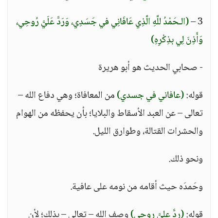
3 –
(الـحَمْدُ للَّهِ الَّذِي عَافَانِي في جَسَدِي، وَرَدَّ عَلَيَّ رُوحِي،
وَأَذِنَ لِي بذِكْرِهِ)
- صحابي الحديث هو أبو هريرة
قوله:
(عافاني في جسدي)
من المعافاة؛ وهي دفاع الله –
تعالى – عن العبد الأسقاط والبلايا؛ بأن يحفظه من الهوام
والحشرات القتالة، وطوارق الليل.
ونحو ذلك.
وحَمدَه حيث أقامه من نومه على عافية.
قوله:
(ردَّ عليَّ روحي)
وصف الله – تعالى – بذلك؛ لأن