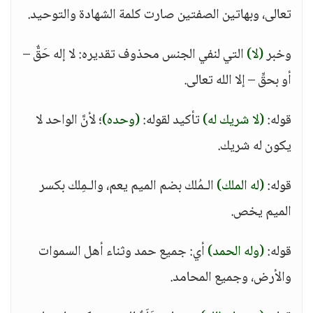
تعالى، وبهاتين الصفتين صارت كلمة الشهادة والتوحيد.
وخبر
(لا)
التي لنفي الجنس محذوف تقديره: لا إله حَقٌّ –
أو بحقٍّ – إلا الله تعالى.
قوله:
(لا شريك له)
تأكيد لقوله:
(وحده)
؛ لأنَّ الواحد لا
يكون له شريك.
قوله:
(له الملك)
الـمُلك بضم الميم يعم، والـمِلك بكسر
الميم يخص.
قوله:
(وله الحمد)
أي: جميع حمد وثناء أهل السموات
والأرض، وجميع المحامد.