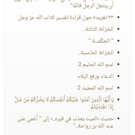
أن ينتعل الرجل قائمًا"
٣٣ تغريدة حول قراءة تفسير كتاب الله عز وجل
الخزانة الثالثة..
" الحِكْمَـــة "
الخزانة الخامسة..
اسم الله الحليم 2
الدعاء ورفع البلاء
اسم الله المجيد 2
يَاأَيُّهَا الَّذِينَ آمَنُوا عَلَيْكُمْ أَنفُسَكُمْ لَا يَضُرُّكُمْ مَنْ ضَلَّ
إِذَا اهْتَدَيْتُمْ
حديث «الميت يعذب في قبره..» إلى " أغمي على
عبد الله بن رواحة.."