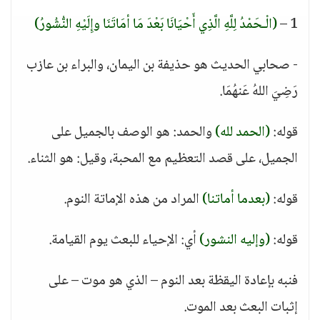
1 –
(الْـحَمْدُ لِلَّهِ الَّذِي أَحْيَانَا بَعْدَ مَا أمَاتَنَا وإِلَيْهِ النُّشُورُ)
- صحابي الحديث هو حذيفة بن اليمان، والبراء بن عازب
رَضِيَ اللهُ عَنهُمَا.
قوله:
(الحمد لله)
والحمد: هو الوصف بالجميل على
الجميل، على قصد التعظيم مع المحبة، وقيل: هو الثناء.
قوله:
(بعدما أماتنا)
المراد من هذه الإماتة النوم.
قوله:
(وإليه النشور)
أي: الإحياء للبعث يوم القيامة.
فنبه بإعادة اليقظة بعد النوم – الذي هو موت – على
إثبات البعث بعد الموت.