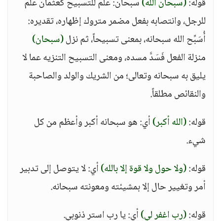
قوله:
(سبحان الله)
سبحان: عَلَمٌ للتسبيح كعثمان علم
للرجل، وانتصابه بفعل مضمر متروك إظهاره، تقديره:
أُسَبِّح الله سبحانه، بمعنى تسبيحاً، ثم نزل
(سبحان)
منزلة الفعل فَسَدَّ مسده، ومعنى التسبيح التنزيه عما لا
يليق به سبحانه وتعالى؛ من الشريك والولد والصاحبة
والنقائص مطلقاً.
قوله:
(الله أكبر)
أي: هو سبحانه أكبر وأعظم من كل
شيء.
قوله:
(ولا حول ولا قوة إلا بالله)
أي: لا يتوصل إلى تدبير
أمر وتغيير حال إلا بمشيئته ومعونته سبحانه.
قوله:
(رب اغفر لي)
أي: يا رب استر ذنوبي.