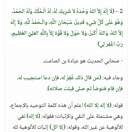
2 –
(لَا إِلَهَ إِلاَّ اللهُ وَحْدَهُ لاَ شَرِيكَ لَهُ، لَهُ الْـمُلْكُ وَلَهُ الحَمْدُ،
وَهُوَ عَلَى كُلِّ شَيءٍ قَدِيرٌ، سُبْحَانَ اللَّهِ، والْـحَمْدُ للَّهِ، وَلَا إِلَهَ
إِلاَّ اللهُ، وَاللهُ أَكْبَرُ، وَلاَ حَوْلَ وَلا قُوَّة إِلاَّ بِاللَّهِ العَلِيِّ العَظِيمِ،
رَبِّ اغْفِر لِي)
- صحابي الحديث هو عبادة بن الصامت.
وجاء فيه:
(من قال ذلك غُفِرَ له، فإن دعا استجيب له،
فإن قام فتوضأ ثم صلى قبلت صلاته)
.
قوله:
(لا إله إلا الله)
اعلم أن هذه كلمة التوحيد بالإجماع،
وهي مشتملة على النفي والإثبات؛ فقوله:
(لا إله)
نفي
للألوهية عن غير الله، وقوله:
(إلا الل)
إثبات للألوهية لله