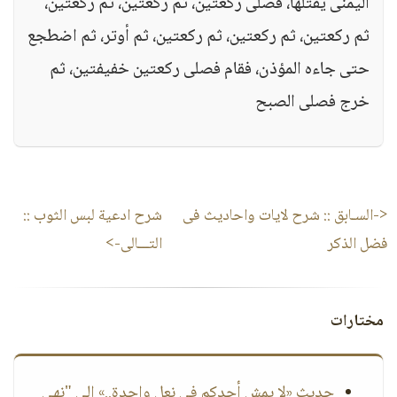
اليمنى يفتلها، فصلى ركعتين، ثم ركعتين، ثم ركعتين،
ثم ركعتين، ثم ركعتين، ثم ركعتين، ثم أوتر، ثم اضطجع
حتى جاءه المؤذن، فقام فصلى ركعتين خفيفتين، ثم
خرج فصلى الصبح
<-السـابق ::
شرح لايات واحاديث فى
شرح ادعية لبس الثوب
::
فضل الذكر
التـــالى->
مختارات
حديث «لا يمش أحدكم في نعل واحدة..» إلى "نهى