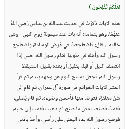
لَعَلَّكُمْ تُفْلِحُونَ )
هذه الآيات ذُكِرَتْ في حديث عبدالله بن عباس رَضِيَ اللهُ
عَنهُمَا، وهو بتمامه: أنه بات عند ميمونة زوج النبي - وهي
خالته -، قال: فاضطجعتُ في عَرض الوسادة، واضطجع
رسول الله وأهله في طولها، فنام رسول الله، حتى إذا
انتصف الليل أو قبله بقليل أو بعده بقليل، استيقظ
رسول الله، فجعل يمسح النوم عن وجهه بيده، ثم قرأ
العشر الآيات الخواتم من سورة آل عمران، ثم قام إلى
شَنٍّ معلقةٍ، فتوضأ منها فأحسن وضوءه، ثم قام يُصلي،
فقمتُ فصنعت مثل ما صنع، ثم ذهبت فقمت إلى جنبه،
فوضع رسول الله يده اليمنى على رأسي، وأخذ بأذني