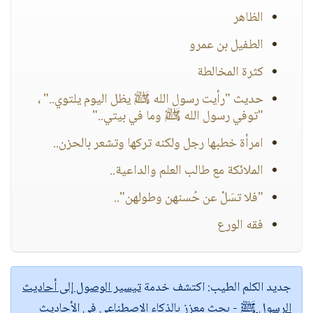
الظاهر
الطفيل بن عمرو
كثرة المخالطة
حديث "رأيت رسول الله ﷺ يظل اليوم يلتوي.." ،
"توفي رسول الله ﷺ وما في بيتي.."
امرأة خطبها رجل ولكنه تركها وتشعر بالحزن..
الملائكة مع طالب العلم والداعية..
"فلا تسَلْ عن حُسنهن وطولهن"..
فقه الورع
جديد الكلم الطيب:
اكتشف خدمة
تيسير الوصول إلى أحاديث
الرسول ﷺ
- بحث معزز بالذكاء الاصطناعي في الأحاديث