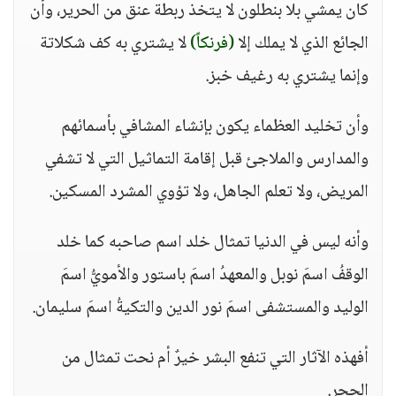
كان يمشي بلا بنطلون لا يتخذ ربطة عنق من الحرير، وأن
الجائع الذي لا يملك إلا
(فرنكاً)
لا يشتري به كف شكلاتة
وإنما يشتري به رغيف خبز.
وأن تخليد العظماء يكون بإنشاء المشافي بأسمائهم
والمدارس والملاجئ قبل إقامة التماثيل التي لا تشفي
المريض، ولا تعلم الجاهل، ولا تؤوي المشرد المسكين.
وأنه ليس في الدنيا تمثال خلد اسم صاحبه كما خلد
الوقفُ اسمَ نوبل والمعهدُ اسمَ باستور والأمويُّ اسمَ
الوليد والمستشفى اسمَ نور الدين والتكيةُ اسمَ سليمان.
أفهذه الآثار التي تنفع البشر خيرٌ أم نحت تمثال من
الحجر.