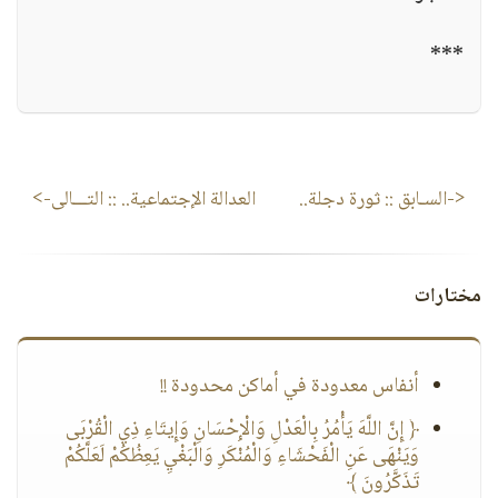
***
<-السـابق ::
ثورة دجلة..
العدالة الإجتماعية..
:: التـــالى->
مختارات
أنفاس معدودة في أماكن محدودة !!
﴿ إِنَّ اللَّهَ يَأْمُرُ بِالْعَدْلِ وَالْإِحْسَانِ وَإِيتَاءِ ذِي الْقُرْبَى
وَيَنْهَى عَنِ الْفَحْشَاءِ وَالْمُنْكَرِ وَالْبَغْيِ يَعِظُكُمْ لَعَلَّكُمْ
تَذَكَّرُونَ ﴾