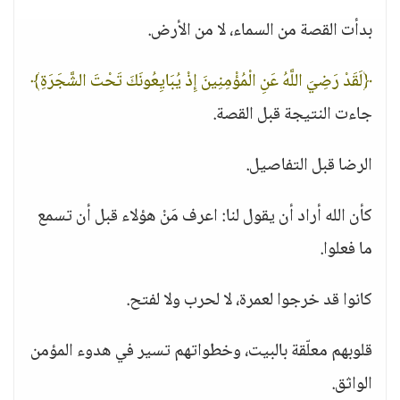
بدأت القصة من السماء، لا من الأرض.
﴿لَقَدْ رَضِيَ اللَّهُ عَنِ الْمُؤْمِنِينَ إِذْ يُبَايِعُونَكَ تَحْتَ الشَّجَرَةِ﴾
جاءت النتيجة قبل القصة.
الرضا قبل التفاصيل.
كأن الله أراد أن يقول لنا: اعرف مَنْ هؤلاء قبل أن تسمع
ما فعلوا.
كانوا قد خرجوا لعمرة، لا لحرب ولا لفتح.
قلوبهم معلّقة بالبيت، وخطواتهم تسير في هدوء المؤمن
الواثق.