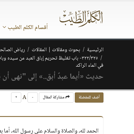
أقسام الكلم الطيب
الرئيسية
بحوث ومقالات | المقالات
رياض الصالحي
٣٢٢/٣٢٥- باب تغليظ تحريم إباق العبد من سي
في الماء الراكد
حديث «أيما عبدٌ أبق..» إلى "نهى أن يُ
A
أضف للمفضلة
مشاركة المقال
-
+
الحمد لله، والصلاة والسلام على رسول الله، أما بع