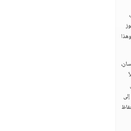
وز
وهذا
سان،
ً
إلى
حفاظ