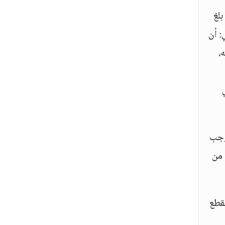
بلغ
: أن
،
توجب
 من
تقطع