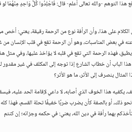
وهم -والله تعالى أعلم- قال: فَاجْلِدُوا كُلَّ وَاحِدٍ مِنْهُمَا لو ق
َّهِ وقد مضى الكلام على هذا، وأن الرأفة نوع من الرحمة رقيقة، يعني: أخص م
ه في بعض المناسبات، وهو أن الرحمة تقع في قلب الإنسان من غ
ا يطيق، فهذه الرحمة التي تقع في قلبه لا يؤاخذ عليها، وفي مثل هذا
ي هذا الباب أن خطاب الشارع إذا توجه إلى المكلف في غير مقدور له
 المثال ينصرف إلى الأثر، ما هو الأثر؟
 يكفيه هذا الخوف الذي أصابه، لا داعي لإقامة الحد عليه، فيسق
نحو ذلك، أو بالصفة كأن يضرب ضربًا خفيفًا تحلة القسم، فهذا كله ل
تأخذكم بهما رأفة في دين الله، يعني: في حكمه وجزائه؛ إن كنتم