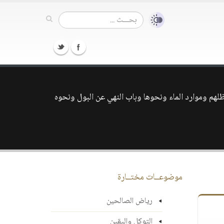
ظلهم وموارد الماء ونحوها وباب النهي عن البول ونحوه
موضوعــات مختــارة
رياض الصالحين
التوكل واليقين