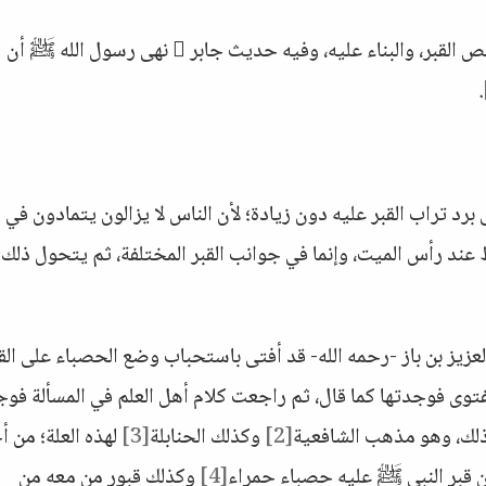
فكان آخر ما تحدثنا عنه هو باب النهي عن تجصيص القبر، والبناء عليه، وفيه حديث جابر  نهى رسول الله ﷺ أن
.
برد تراب القبر عليه دون زيادة؛ لأن الناس لا يزالون يتمادون في
 عند رأس الميت، وإنما في جوانب القبر المختلفة، ثم يتحول ذلك 
عزيز بن باز -رحمه الله- قد أفتى باستحباب وضع الحصباء على القب
فتوى فوجدتها كما قال، ثم راجعت كلام أهل العلم في المسألة فو
 ذلك، وهو مذهب الشافعية
[2]
وكذلك الحنابلة
[3]
لهذه العلة؛ من أ
ن قبر النبي ﷺ عليه حصباء حمراء
[4]
وكذلك قبور من معه من