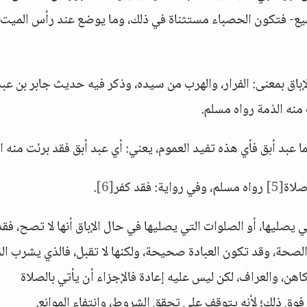
عن الجميع- فتكون الحصباء مستثناة في ذلك، وما يوضع عند رأس الميت
باق بمعنى: الفرار، والهرب من سيده، وذكر فيه حديث جابر بن عبد 
ما عبد أبق فأي هذه تفيد العموم، يعني: أي عبد أبق فقد برئت منه ا
صلاة
[5]
رواه مسلم، وفي رواية: فقد كفر
[6]
.
ي يصليها، أو الصلوات التي يصليها في حال الإباق أنها لا تصح، فقد
صحة، وقد تكون العبادة صحيحة، ولكنها لا تقبل، فالذي يشرب ال
لكاهن، والعراف، لكن ليس عليه إعادة فالإجزاء أن يأتي بالصلاة
فوق ذلك؛ لأنه يتوقف على تحقق الشروط، وانتفاء الموانع.