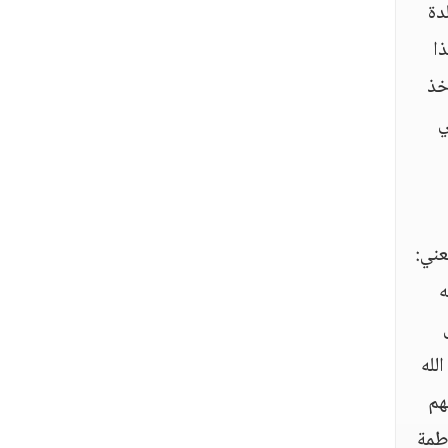
دة
ذا
خذ
ي
عني:
ه
لله
هم
اطمة