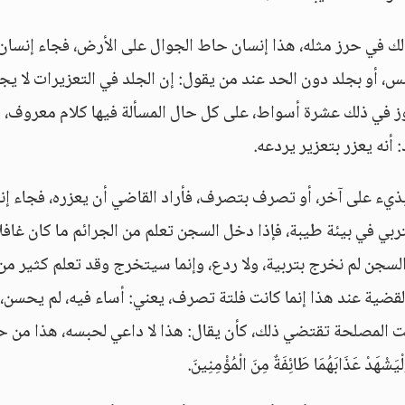
لك في حرز مثله، هذا إنسان حاط الجوال على الأرض، فجاء إنسان،
س، أو بجلد دون الحد عند من يقول: إن الجلد في التعزيرات لا يج
جاوز في ذلك عشرة أسواط، على كل حال المسألة فيها كلام معروف، 
أنه يعزر بتعزير يردعه.
 بذيء على آخر، أو تصرف بتصرف، فأراد القاضي أن يعزره، فجاء إن
ربي في بيئة طيبة، فإذا دخل السجن تعلم من الجرائم ما كان غافلا
لسجن لم نخرج بتربية، ولا ردع، وإنما سيتخرج وقد تعلم كثير من
لقضية عند هذا إنما كانت فلتة تصرف، يعني: أساء فيه، لم يحسن، 
انت المصلحة تقتضي ذلك، كأن يقال: هذا لا داعي لحبسه، هذا من 
عَذَابَهُمَا طَائِفَةٌ مِنَ الْمُؤْمِنِينَ.