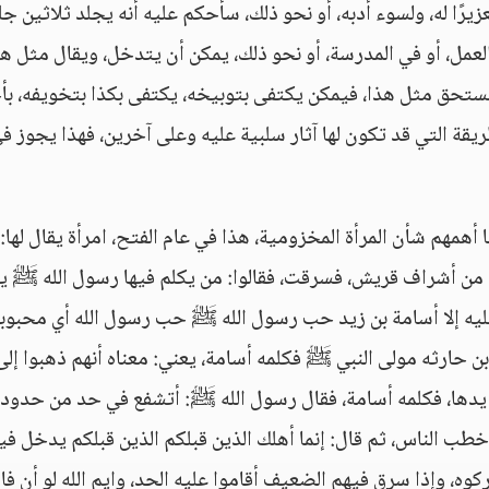
زيرًا له، ولسوء أدبه، أو نحو ذلك، سأحكم عليه أنه يجلد ثلاثين جل
 العمل، أو في المدرسة، أو نحو ذلك، يمكن أن يتدخل، ويقال مثل ه
ا يستحق مثل هذا، فيمكن يكتفى بتوبيخه، يكتفى بكذا بتخويفه، بأ
يقة التي قد تكون لها آثار سلبية عليه وعلى آخرين، فهذا يجوز ف
أهمهم شأن المرأة المخزومية، هذا في عام الفتح، امرأة يقال لها:
 من أشراف قريش، فسرقت، فقالوا: من يكلم فيها رسول الله ﷺ ي
ليه إلا أسامة بن زيد حب رسول الله ﷺ حب رسول الله أي محبوب
بن حارثه مولى النبي ﷺ فكلمه أسامة، يعني: معناه أنهم ذهبوا إلى
لا تقطع يدها، فكلمه أسامة، فقال رسول الله ﷺ: أتشفع في حد من حدود ا
 خطب الناس، ثم قال: إنما أهلك الذين قبلكم الذين قبلكم يدخل في
ركوه، وإذا سرق فيهم الضعيف أقاموا عليه الحد، وايم الله لو أن ف