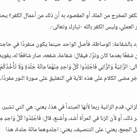
كفر المخرج من الملة، أو المقصود به أن ذلك من أعمال الكفر؟ يحت
العملي، وليس الكفر بالله -تبارك وتعالى-.
 بالشفاعة: الوساطة، فأصل الواحد حينما يكون منفردًا في حاجته
شفعًا بعدما كان وترًا، فيقال: شفاعة، شفعه، صار شافعًا له، يقوي
وَالزَّانِي فَاجْلِدُوا كُلَّ وَاحِدٍ مِنْهُمَا مِائَةَ جَلْدَةٍ وَلَا تَأْخُذْكُمْ ب
هِ وَالْيَوْمِ الْآخِرِ مضى الكلام على هذه الآية في التعليق على سورة النور مفردًا
َا الزانية والزاني، قدم الزانية ربما لأنها المبتدأ في هذا، يعني: هي التي تشير، 
أو لأن الزنا في المرأة أشد، وأشنع، قال: فَاجْلِدُوا كُلَّ وَاحِدٍ مِنْه
ل الجمع، يعني: على التنصيف، يعني: اجلدوهما مائة جلدة، هذا