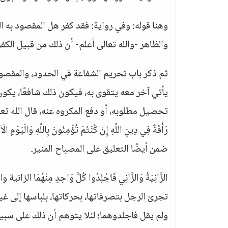
وهنا قوله: وفي رواية: فقد كفر هل المقصود به ال
والظاهر -والله تعالى أعلم- أن ذلك من قبيل الكفر 
ثم ذكر باب تحريم الشفاعة في الحدود، والمقصود
يأتي آخر معه يتقوى به، فيكون ذلك شافعًا، يكون 
تحصيل مطلوبه، أو دفع المكروه عنه، قال الله تعالى: الزَّانِيَةُ 
رَأْفَةٌ فِي دِينِ اللَّهِ إِنْ كُنْتُمْ تُؤْمِنُونَ بِاللَّ
ضمن أيضًا التعليق على المصباح المنير.
الزَّانِيَةُ وَالزَّانِي فَاجْلِدُوا كُلَّ وَاحِدٍ مِنْهُم
تجرئ الرجل بتصرفاتها، بحركاتها، بلباسها إلى غير ذلك، 
ولم يقل فاجلدوهما؛ لئلا يتوهم أن ذلك على سبي