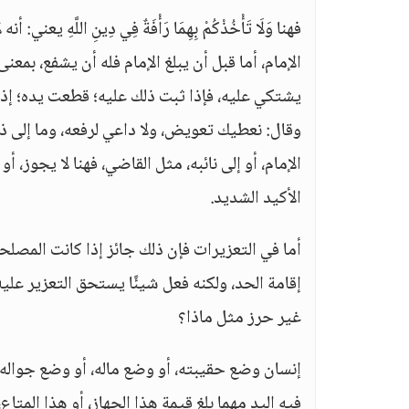
فهنا وَلَا تَأْخُذْكُمْ بِهِمَا رَأْفَةٌ فِي دِينِ اللّ
الإمام، أما قبل أن يبلغ الإمام فله أن يشفع، بمع
يشتكي عليه، فإذا ثبت ذلك عليه؛ قطعت يده؛ إذ
وقال: نعطيك تعويض، ولا داعي لرفعه، وما إلى ذل
الإمام، أو إلى نائبه، مثل القاضي، فهنا لا يجوز، أ
الأكيد الشديد.
أما في التعزيرات فإن ذلك جائز إذا كانت المصلح
إقامة الحد، ولكنه فعل شيئًا يستحق التعزير علي
غير حرز مثل ماذا؟
إنسان وضع حقيبته، أو وضع ماله، أو وضع جواله ب
فيه اليد مهما بلغ قيمة هذا الجهاز، أو هذا المتاع،