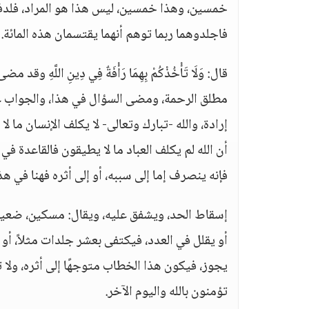
خمسين، وهذا خمسين، ليس هذا هو المراد، فلدفع هذا الت
فاجلدوهما ربما توهم أنهما يقتسمان هذه المائة.
قال: وَلَا تَأْخُذْكُمْ بِهِمَا رَأْفَةٌ فِي دِينِ الل
مطلق الرحمة، ومضى السؤال في هذا، والجواب عن
إرادة، والله -تبارك وتعالى- لا يكلف الإنسان ما ل
أن الله لم يكلف العباد ما لا يطيقون فالقاعدة ف
فإنه ينصرف إما إلى سببه، أو إلى أثره فهنا في هذا
إسقاط الحد، ويشفق عليه، ويقال: مسكين، ضعيف،
أو يقلل في العدد، فيكتفى بعشر جلدات مثلاً، أو 
يجوز، فيكون هذا الخطاب متوجهًا إلى أثره، ولا 
تؤمنون بالله واليوم الآخر.