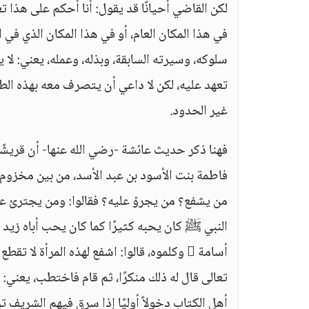
لكن القاضي أحيانًا قد يقول: أنا أحكم على هذا تع
في هذا المكان العام، أو في هذا المكان الذي في
سلوكه، وسيرته السابقة، وبذله، وعمله، يعني: ل
تعهد عليه، لكن لا داعي أن يتصرف معه بهذه الطر
غير الحدود.
فهنا ذكر حديث عائشة -رضي الله عنها- أن قريشًا 
فاطمة بنت الأسود بن عبد الأسد، من بين مخزوم
من يشفع؟ من يجرؤ عليه؟ فقالوا: ومن يجترئ ع
النبي ﷺ كان يحبه كثيرًا كما كان يحب أباه زيد 
أسامة  وكلموه، قالوا: اشفع لهذه المرأة 
تعالى قال له ذلك منكرًا، ثم قام فاختطب، يعني:
أهل الكتاب دخولاً أوليًا إذا سرق فيهم الشريف ت