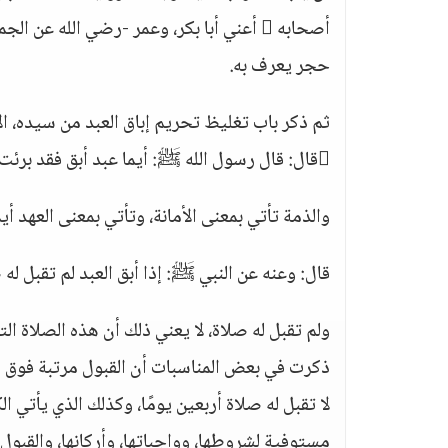
أصحابه  أعني أبا بكر، وعمر -رضي الله 
حجر يعرف به.
ثم ذكر باب تغليظ تحريم إباق العبد من سيده، الإ
قال: قال رسول الله ﷺ: أيما عبد أبق فقد برئت منه الذمة رواه مسلم.
والذمة تأتي بمعنى الأمانة، وتأتي بمعنى العهد أي
قال: وعنه عن النبي ﷺ: إذا أبق العبد لم تقبل له 
ولم تقبل له صلاة، لا يعني ذلك أن هذه الصلاة الت
ذكرت في بعض المناسبات أن القبول مرتبة فوق ال
لا تقبل له صلاة أربعين يومًا، وكذلك الذي يأتي ا
مستوفية لشروطها، وواجباتها، وأركانها، والقبول 