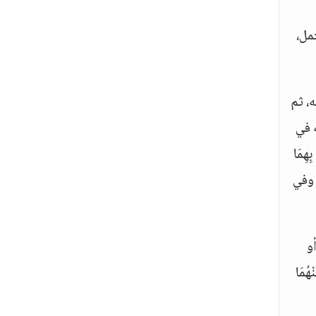
مل،
، ثم
ه في
ِهِمَا
، وفي
أو
ُمَا