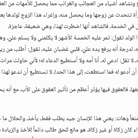
ع ونشاهد أشياء من العجائب والغرائب مما يحصل للأمهات من العق
مرأة تتحدث عن زوجها وما يحصل منه، وإغراء هذا الزوج لولدها بعق
 في الخدمة، فالشاهد أنها اضطرت لهذا، وهي ضعيفة، عاجزة،
ابناً لكنه عاق، هذا الولد تقول: تمر عليه الخمسة الأشهر لا يكلمني ولا يسلم عليّ، و
، لدرجة أنه يرفع يده عليّ، قلبي غضبان عليه، تقول: أطلب من ربي 
لا تقل: ادعي له، أنا أمه ولا أستطيع الدعاء له؛ لأني حاولت مرات
عو له فما استطعت، إلى هذا الحد!، لا تستطيع أن تدعو لهذا ال
، فالعقوق فيها يؤثر أعظم من تأثير العقوق على الأب، مع أنه ي
منعاً وهات: يعني هذا الإنسان جيد يطلب فقط، يأخذ، والحلال ما 
ء كان زكاة أو غير زكاة، هو مانع للحق طالب دائماً للأخذ والزيادة 