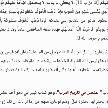
[الأحزاب:19]
، لا يعطي، لا يدفع، لا يتصدق، أَشِحَّةً عَلَيْكُمْ فَإِذَ
َالَّذِي يُغْشَى عَلَيْهِ مِنَ الْمَوْتِ فَإِذَا ذَهَبَ الْخَوْفُ سَلَقُوكُمْ بِأَلْسِنَةٍ حِدَادٍ
طونا، هاتوا من الغنائم التي عندكم، فَإِذَا ذَهَبَ الْخَوْفُ سَلَقُوكُمْ بِأَلْس
َمْ يُؤْمِنُوا فَأَحْبَطَ اللَّهُ أَعْمَالَهُمْ، فهذه صفة المنافقين، منعاً وهات يمن
وم حرمه الله .
ية، يقال: إن أول من وأد البنات رجل من الجاهلية يقال له: قيس بن
خذها رئيس تلك القبيلة اتخذها سرية عنده، أمة، فلما حصل بينهم
تارته، ما اختارت أهلها، فآلى أنه لا يولد له بنت إلا دفنها، فصار يد
تاب
"المفصل في تاريخ العرب"
، وهو كتاب كبير في نحو أحد عشر
، يحفر لها الحفرة قبلُ، وهم نوعان: منهم من إذا أرادت أن تلد زو