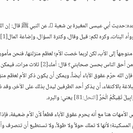
إن الله تعالى حرم عليكم عقوق الأمهاتثم أورد بعده:حديث أبي عيسى المغيرة بن شعبة ، عن النبي ﷺ قال: إن
أد البنات، وكره لكم: قيل وقال، وكثرة السؤال، وإضاعة المال
[1]
متوجهاً إلى الأب، لكن لربما خصت الأم؛ لعظم منزلتها، فنحن مأمو
ب، من أحق الناس بحسن صحابتي؟ قال: أمك
[2]
ثلاث مرات، فيمكن 
إن الله حرّم عقوق الآباء أيضاً، ويمكن أن يكون ذكر الأم لعظم منزل
لاغة بالاكتفاء، أن يذكر أحد الطرفين ليدل بذلك على الآخر، وقد ذ
 تَقِيكُمُ الْحَرَّ
[النحل:81]
يعني: والبرد.
لأمهات هنا مع أنه يحرم عقوق الآباء قطعاً لأن الأم ضعيفة، فإذا
المسكينة؛ لأنها لا تملك حولاً ولا طولاً، ولا تستطيع أن تتصرف وأ