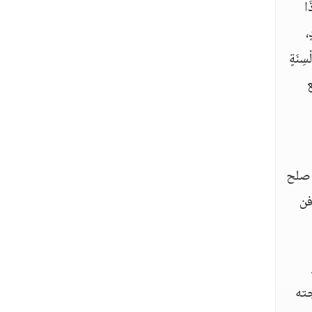
ا
،
ِنَةٍ
ع
 صلح
فن
جته