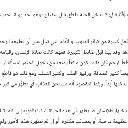
ر بن مطعم  أن رسول الله ﷺ قال: لا يدخل الجنة قاطع، قال سفيان -وهو أحد رواة الحد
عل كبيرة من كبائر الذنوب، والأدلة التي تدل على أن قطيعة الرح
ا، وقد بيّنا قبلُ ضابط الكبيرة، فمهما كانت صلاة الإنسان، وقيامه
اطعاً للرحم فإن ذلك يكون مانعاً يمنعه من دخول الجنة، المسألة لي
أيضاً كثير الصدقة، ورقيق القلب، وكثير النسك، ومع ذلك هو قاطع
يدخلها أبداً، وإنما المقصود أنه مستحق للعذاب، أي يطهَّر في كير 
لها، فالإنسان قد يطهر في هذه الحياة الدنيا بالتوبة إلى الله -تبا
عظيمة ماحية، أو بمصائب مكفرة، أو إن لم تطهره هذه الأمور ولم 