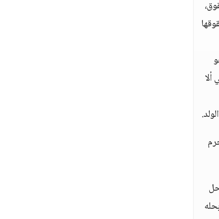
وق،
وقها
هو
ألا
ولد.
حرم
حل
بحله