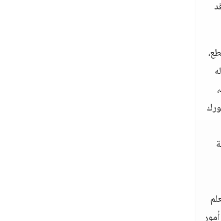
د
طع،
ه
،
ورك
ة
لم
أمور