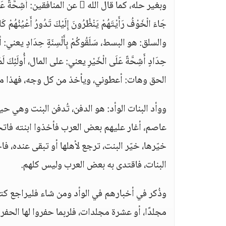
وبغير حله، كما قال الله  عن المنافقين: أَشِحَّةً عَلَيْكُمْ
جَاءَ الْخَوْفُ رَأَيْتَهُمْ يَنْظُرُونَ إِلَيْكَ تَدُورُ أَعْيُنُهُمْ ك
والسلق: هو البسط، سَلَقُوكُمْ بِأَلْسِنَةٍ حِدَادٍ يعني: أع
حِدَادٍ أَشِحَّةً عَلَى الْخَيْرِ يعني: على المال، أُولَئِكَ ل
الحق وهات: أعطوني، ويأخذ من كل وجه، فهذا مذم
ووأد البنات الوأد: هو الدفن، تُدفن البنت وهي ح
عاصم، أغار عليهم بعض العرب فأخذوا ابنته فات
خيّرها، خيّر البنت، ترجع لأهلها أو تبقى عنده، فاخ
البنات، فاقتدى به بعض العرب وليس كلهم.
وذُكر في أخبارهم في الوأد ومن شاء فليراجع ك
مجلدًا، أو عشرة مجلدات، فلربما حفروا لها الحفرة