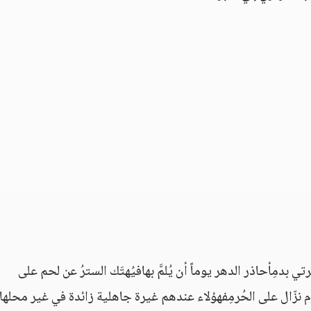
 بدمِأحاذر الدهر يوماً أن يُلمَّ بهافيُهتَك السترُ عن لحم على
نزّال على الحُرمِفهؤلاء عندهم غيرة جاهلية زائدة في غير محلها