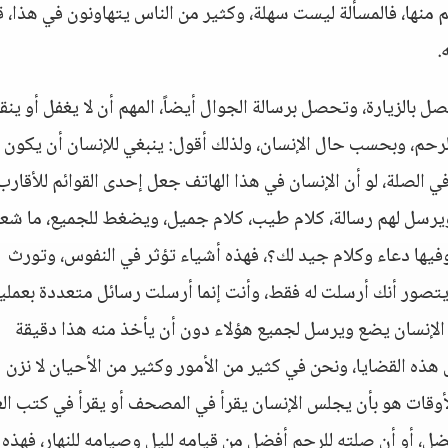
كم منها، فالمسألة ليست سهلة، وكثير من الناس يتهاونون في هذا، ق
.
بالزيارة، وتحصل برسالة الجوال أيضاً، المهم أن لا يغفل أو ينق
حم، وبحسب حال الإنسان، ولذلك أقول: ينبغي للإنسان أن يكون ل
ي الصلة، لو أن الإنسان في هذا الهاتف جعل إحدى القوائم للأقارب
 ويرسل لهم رسالة، كلام طيب، كلام جميل، ويضغط للجميع، ما شع
فيها دعاء وكلام جيد لك؟، فهذه أشياء تؤثر في النفوس، وتورث
ا يتصور أنك أرسلت له فقط، وأنت إنما أرسلت رسائل متعددة بعملي
، الإنسان يضع ويرسل لجميع هؤلاء دون أن يأخذ منه هذا دقيقة
ذه القضايا، ونحن في كثير من الأمور وكثير من الأحيان لا نزن
لأوقات هو بأن يجلس الإنسان يقرأ في المصحف أو يقرأ في كتب الع
ل، أو أن صلته للرحم أفضل من قيامه لليل وصيامه للنهار، فهذه 