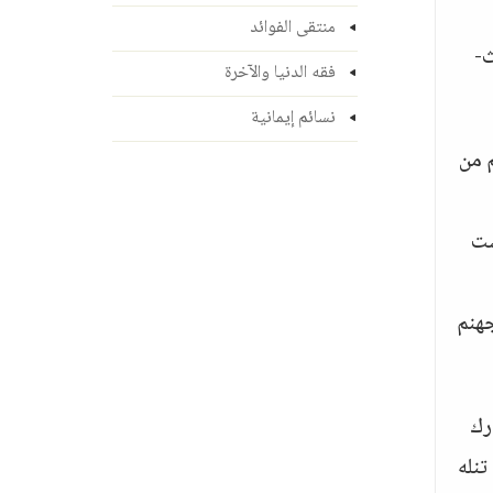
منتقى الفوائد
يث-
فقه الدنيا والآخرة
نسائم إيمانية
م من
ست
جهنم
رك
تنله