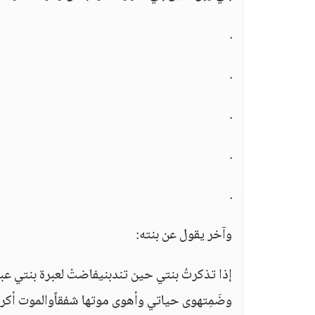
.
.
.
.
.
وآخر يقول عن بنته:
إذا تذكرتُ بنتي حين تندبنيفاضتْ لعبرة بنتي عبرتي
وضَمِتهوى حياتي وأهوى موتها شفقاًوالموت أكرم 