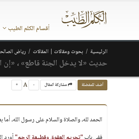
أقسام الكلم الطيب
الرئيسية
بحوث ومقالات | المقالات
رياض الصالحي
حديث «لا يدخل الجنة قاطع» ، «إن ا
A
أضف للمفضلة
مشاركة المقال
-
+
الحمد لله، والصلاة والسلام على رسول الله، أما بع
ففي باب
"تحريم العقوق وقطيعة الرحم"
أورد ال