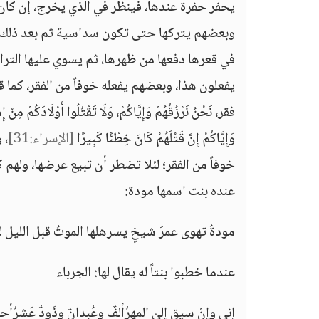
يحفر حفرة عندها، فينظر في الذي يخرج، إن كان ول
وبعضهم يتركها حتى تكون سداسية ثم بعد ذلك ي
في قعرها دفعها من ظهرها، ثم يسوي عليها التراب، وَإِذَا الْمَوْءُودَةُ 
يفعلون هذا، وبعضهم يفعله خوفاً من الفقر، كما قال الله -ت
فقر، نَحْنُ نَرْزُقُهُمْ وَإِيَّاكُمْ، وَلَا تَقْتُلُوا أَوْلَادَكُمْ مِنْ إ
وَإِيَّاكُمْ إِنَّ قَتْلَهُمْ كَانَ خِطْئًا كَبِيرًا
[الإسراء:31]
، 
خوفاً من الفقر؛ لئلا تضطر أن تبيع عرضها، وله
عنده بنت اسمها مودة:
مودةُ تهوى عمرَ شيخٍ يسرهلها الموتُ قبل الليل ل
عندما خطبوا بنتاً له يقال لها: الجرباء
إني وإنْ سيق إليّ المهرُألفٌ وعُبدانٌ وذَودٌ عَشرُأحب