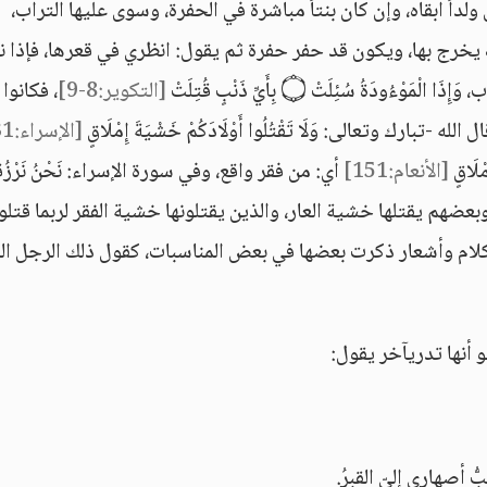
داً أبقاه، وإن كان بنتاً مباشرة في الحفرة، وسوى عليها التراب،
خرج بها، ويكون قد حفر حفرة ثم يقول: انظري في قعرها، فإذا 
سُئِلَتْ ۝ بِأَيِّ ذَنْبٍ قُتِلَتْ
[التكوير:8-9]
، فكانوا
بارك وتعالى: وَلَا تَقْتُلُوا أَوْلَادَكُمْ خَشْيَةَ إِمْلَاقٍ
[الإسراء:31]
ِمْلَاقٍ
[الأنعام:151]
أي: من فقر واقع، وفي سورة الإسراء: نَحْنُ نَرْزُقُه
وبعضهم يقتلها خشية العار، والذين يقتلونها خشية الفقر لربما قتلو
م كلام وأشعار ذكرت بعضها في بعض المناسبات، كقول ذلك الرجل ال
و أنها تدريآخر يقول:
ُّ أصهاري إليّ القبرُ.