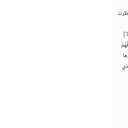
نظرت
ُمْ
ها
ذي