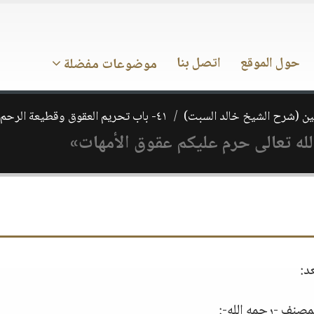
حول الموقع
اتصل بنا
موضوعات مفضلة
ن (شرح الشيخ خالد السبت)
٤١- باب تحريم العقوق وقطيعة الرحم
لله تعالى حرم عليكم عقوق الأمهات»
د:
مصنف -رحمه الله-: