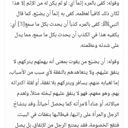
وقوله: كفى بالمرء إثماً أي: لو لم يكن له من الإثم إلا هذا
لكان ذلك كافياً لعظمه، كفى به إثماً أن يضيّع، كما قال
النبيﷺ: كفى بالمرء كذباً أن يحدث بكل ما سمع
[3]
أي:
يكفيه هذا في الكذب أن يحدث بكل ما سمع، مما يدل
على شدته وعظمته.
وقوله: أن يضيّع من يقوت بمعنى أنه يهملهم يتركهم، لا
ينفق عليهم، ولا يتعاهدهم بالنفقة لأي سبب من الأسباب،
إما لغيابه عنهم، يسافر ويتركهم بلا نفقة، أو لقلة اكتراثه
بهم، وهو معهم، فهو لا ينفق عليهم لبخله مثلاً، ولعدم
مبالاته، أو عناداً لامرأته كما يحصل أحياناً، وقد يتشاحّ
الرجل والمرأة على راتبها، فيطالبها بنفقات في البيت،
فتقع الخصومة، فقد يمتنع الرجل من الإنفاق، بل يصل