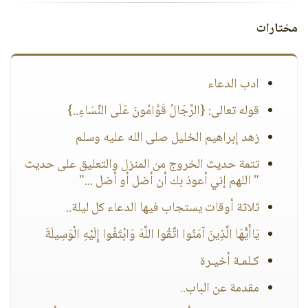
مختارات
ادب الدعاء
قوله تعالى: {الرِّجَالُ قَوَّامُونَ عَلَى النِّسَاءِ..}
زهد إبراهيم الخليل صلى الله عليه وسلم
تتمة حديث الخروج من المنزل والتعليق على حديث
" اللهم إني أعوذ بك أن أضل أو أضل ..."
ثلاثة أوقات يستجاب فيها الدعاء كل ليلة..
يَاأَيُّهَا الَّذِينَ آمَنُوا اتَّقُوا اللَّهَ وَابْتَغُوا إِلَيْهِ الْوَسِيلَةَ
كـلمـة أخيـرة
مقدمة عن الباب..