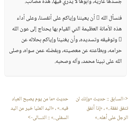
جسدها عارية، وأبوها لا يدري فيها، هذه مصائب.
فنسأل الله  أن يعيننا وإياكم على أنفسنا، وعلى أداء
هذه الأمانة العظيمة التي القيام بها يحتاج إلى عون الله
 وتوفيقه وتسديده، وأن يغنينا وإياكم بحلاله عن
حرامه، وبطاعته عن معصيته، وبفضله عمن سواه، وصلى
الله على نبينا محمد، وآله وصحبه.
<-السـابق ::
حديث «وإنك لن
حديث «ما من يوم يصبح العباد
تنفق نفقة..» ، «إذا أنفق
فيه..» ، «اليد العليا خير من اليد
الرجل على أهله..»
السفلى..»
:: التـــالى->