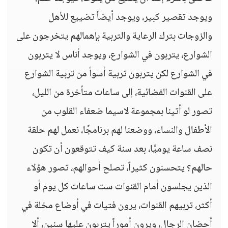
ويوجد تقصير كبير، ويوجد أيضاً تضييع للأهل
والزوجات بترك الرعاية والتربية بإهمالهم يتخرجون على
الشوارع، يتربون في الشوارع، ويوجد أناس لا يتربون
في الشوارع لكن يتربون تربية أسوأ من تربية الشوارع
على القنوات الفضائية، إلى ساعات متأخرة من الليل،
تصور لو أتينا بمجموعة لاسيما ضعفاء القلوب من
الأطفال والنساء، ووضعنا لهم برنامجًا، نعمل لهم حلقة
نصف ساعة يوميًّا، بعد سنة كيف تتوقعون أن تكون
حالهم؟ يتحسنون كثيراً، تصلح أحوالهم، تصور هؤلاء
الذين يجلسون أمام القنوات ست ساعات كل يوم أو
أكثر، تربيهم القنوات، يرون فتيات في أوضاع مخلة في
أحضان الرجال، ويرون أموراً يتربون عليها سنين، ألا