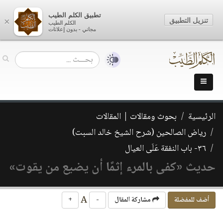
تطبيق الكلم الطيب
تنزيل التطبيق
×
الكلم الطيب
مجاني - بدون إعلانات
الرئيسية
بحوث ومقالات | المقالات
رياض الصالحين (شرح الشيخ خالد السبت)
٣٦- باب النفقة عَلَى العيال
حديث «كفى بالمرء إثمًا أن يضيع من يقوت»
A
أضف للمفضلة
مشاركة المقال
-
+