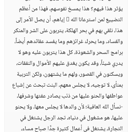
يؤثر هذا فيهم؟ هذا يمسخ نفوسهم، فهذا من أعظم
التضييع لمن استرعانا الله  إياهم، أن يصل الأمر إلى
هذا، نلقي بهم في بحر الهلكة، يتربون على الشر والمنكر
والفساد، وما يحرك غرائزهم وما يفسد عقائدهم أيضاً،
برامج السحر والشعوذة، كل هذا يتربون عليه وهو لا
يدري شيئاً، وقد يكون يغدق عليهم الأموال والنفقات،
ويسكنون في القصور، ولهم ما يشتهون، ولكن التربية
بمنأى، لا توجيه، لا يجلس معهم، البنت تبحث عن إشباع
عواطفها والحنو عليها من ذئب يصادر عفتها وشرفها،
-نسأل الله العافية؛ لأن والدها لا يجلس معها، ولا يحنو
عليها، هو مشغول في دنياه، تجد الرجل يشتغل في
التجارة، يشتغل في أعمال كثيرة جدًّا صباح مساء،