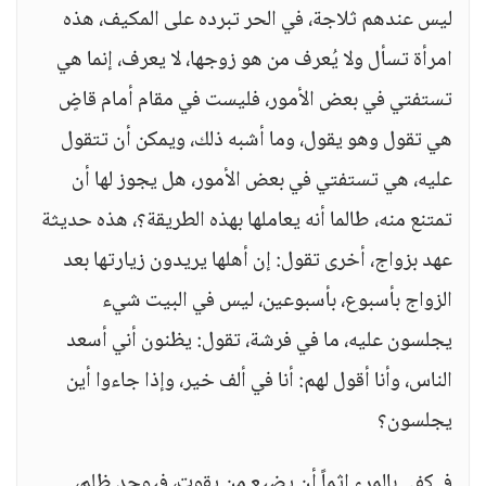
ليس عندهم ثلاجة، في الحر تبرده على المكيف، هذه
امرأة تسأل ولا يُعرف من هو زوجها، لا يعرف، إنما هي
تستفتي في بعض الأمور، فليست في مقام أمام قاضٍ
هي تقول وهو يقول، وما أشبه ذلك، ويمكن أن تتقول
عليه، هي تستفتي في بعض الأمور، هل يجوز لها أن
تمتنع منه، طالما أنه يعاملها بهذه الطريقة؟، هذه حديثة
عهد بزواج، أخرى تقول: إن أهلها يريدون زيارتها بعد
الزواج بأسبوع، بأسبوعين، ليس في البيت شيء
يجلسون عليه، ما في فرشة، تقول: يظنون أني أسعد
الناس، وأنا أقول لهم: أنا في ألف خير، وإذا جاءوا أين
يجلسون؟
فـ كفى بالمرء إثماً أن يضيع من يقوت، فيوجد ظلم،