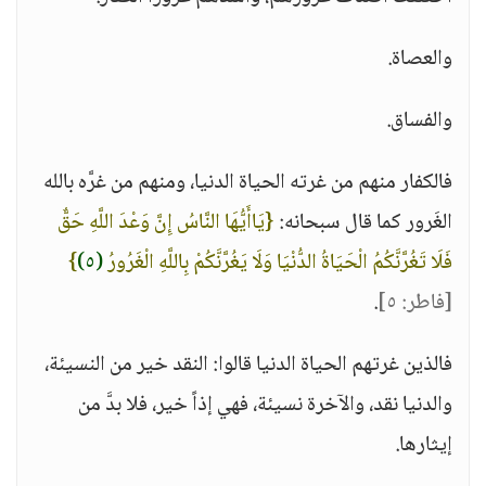
والعصاة.
والفساق.
فالكفار منهم من غرته الحياة الدنيا، ومنهم من غرَّه بالله
الغَرور كما قال سبحانه:
{يَاأَيُّهَا النَّاسُ إِنَّ وَعْدَ اللَّهِ حَقٌّ
فَلَا تَغُرَّنَّكُمُ الْحَيَاةُ الدُّنْيَا وَلَا يَغُرَّنَّكُمْ بِاللَّهِ الْغَرُورُ
(٥)
}
[فاطر: ٥]
.
فالذين غرتهم الحياة الدنيا قالوا: النقد خير من النسيئة،
والدنيا نقد، والآخرة نسيئة، فهي إذاً خير، فلا بدَّ من
إيثارها.