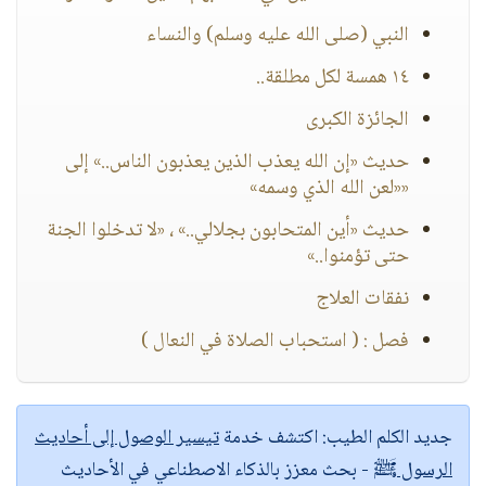
النبي (صلى الله عليه وسلم) والنساء
١٤ همسة لكل مطلقة..
الجائزة الكبرى
حديث «إن الله يعذب الذين يعذبون الناس..» إلى
««لعن الله الذي وسمه»
حديث «أين المتحابون بجلالي..» ، «لا تدخلوا الجنة
حتى تؤمنوا..»
نفقات العلاج
فصل : ( استحباب الصلاة في النعال )
جديد الكلم الطيب:
اكتشف خدمة
تيسير الوصول إلى أحاديث
الرسول ﷺ
- بحث معزز بالذكاء الاصطناعي في الأحاديث