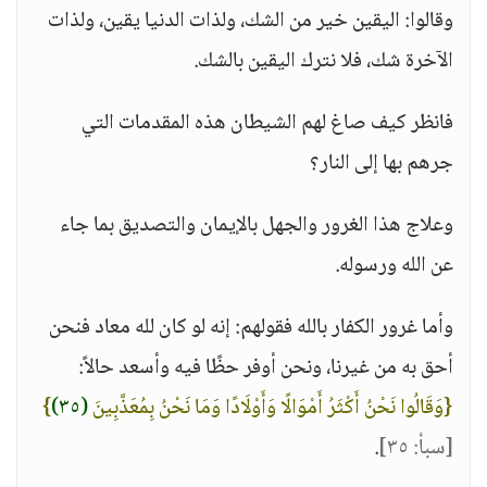
وقالوا: اليقين خير من الشك، ولذات الدنيا يقين، ولذات
الآخرة شك، فلا نترك اليقين بالشك.
فانظر كيف صاغ لهم الشيطان هذه المقدمات التي
جرهم بها إلى النار؟
وعلاج هذا الغرور والجهل بالإيمان والتصديق بما جاء
عن الله ورسوله.
وأما غرور الكفار بالله فقولهم: إنه لو كان لله معاد فنحن
أحق به من غيرنا، ونحن أوفر حظًا فيه وأسعد حالاً:
{وَقَالُوا نَحْنُ أَكْثَرُ أَمْوَالًا وَأَوْلَادًا وَمَا نَحْنُ بِمُعَذَّبِينَ
(٣٥)
}
[سبأ: ٣٥]
.