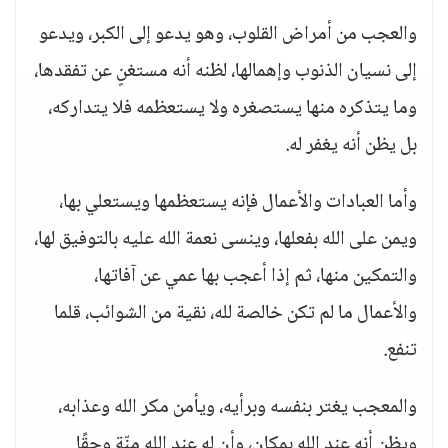
والعجب من أمراض القلوب، وهو يدعو إلى الكبر، ويدعو
إلى نسيان الذنوب وإهمالها، لظنه أنه مستغنٍ عن تفقدها،
وما يتذكره منها يستصغره ولا يستعظمه فلا يتداركه،
بل يظن أنه يغفر له.
وأما العبادات والأعمال فإنه يستعظمها ويستعلي بها،
ويمن على الله بفعلها، وينسى نعمة الله عليه بالتوفيق لها،
والتمكين منها، ثم إذا أعجب بها عمي عن آفاتها،
والأعمال ما لم تكن خالصة لله، نقية من الشوائب، قلما
تنفع.
والمعجب يغتر بنفسه وبرأيه، ويأمن مكر الله وعذابه،
ويظن أنه عند الله بمكان، وأن له عند الله منّة وحقًا