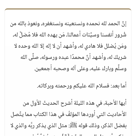
إنَّ الحمد لله نحمده ونستعينه ونستغفره، ونعوذ بالله من
شُرور أنفسنا وسيِّئات أعمالنا، مَن يهده الله فلا مُضلَّ له،
ومَن يُضلل فلا هادي له، وأشهد أن لا إله إلا الله وحده لا
شريكَ له، وأشهد أنَّ محمدًا عبده ورسوله، صلَّى الله
وسلَّم وبارك عليه، وعلى آله وصحبه أجمعين.
أما بعد: فسلام الله عليكم ورحمته وبركاته.
أيها الأحبة، في هذه الليلة أشرح الحديثَ الأول من
الأحاديث التي أوردها المؤلفُ في هذا الكتاب مما يتَّصل
بفضل الذكر، وذلك قوله ﷺ: مثل الذي يذكر ربَّه والذي لا