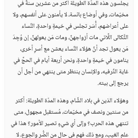
يجلسون هذه المدّة الطويلة أكثر من عشرين سنةً في
مخيّمات، وفي أوضاع بائسة، لا يأمنون على أنفسهم، ولا
على أعراضهم، أُسَر تجلس في خيمةٍ واحدةٍ، النِّساء
الثَّكالى اللَّاتي مات أزواجهنَّ، ومات مَن يعولهنَّ، إن وُجِدَ
مَن يعول تجد أنَّ هؤلاء النِّساء يعشن مع أسرٍ أخرى،
ينامون في خيمةٍ واحدةٍ، ونحن أربعة أيام في الحجِّ في
غاية التَّرفيه، والإنسان ينتظر متى ينتهي من أجل أن
يرجع إلى بيته.
وهؤلاء الذين في بلاد الشَّام، وهذه المدّة الطويلة: أكثر
من سنتين ونصف في مخيّمات، مُستقبل مجهول، متى
تنتهي هذه الحرب؟ وإلى أي شيءٍ تصير الأمور؟ هذا في
علم الغيب، ومع ذلك فهم في حالٍ من الضُّر والجوع، لا