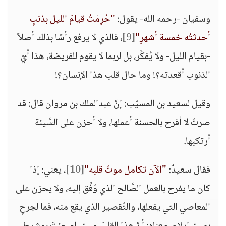
وسفيان -رحمه الله- يقول:
"حُرِمْتُ قيامَ الليل بذنبٍ
أحدثتُه خمسة أشهرٍ"
[9]
، فالذي لا يرفع رأسًا بذلك أصلاً
-بقيام الليل- ولا يُفكِّر، بل لربما لا يقوم للفريضة، هذا أيّ
الذنوب أقعدته؟! وما حال قلب هذا الإنسان؟!
وقيل لسعيد بن المسيّب: إنَّ عبدالملك بن مروان قال: قد
صرتُ لا أفرح بالحسنة أعملها، ولا أحزن على السَّيئة
أرتكبها.
فقال سعيدٌ:
"الآن تكامل موتُ قلبه"
[10]
، يعني: إذا
كان ما يفرح بالعمل الصَّالح الذي وُفِّق إليه، ولا يحزن على
المعاصي التي يفعلها، والتَّقصير الذي يقع منه، فما لجرحٍ