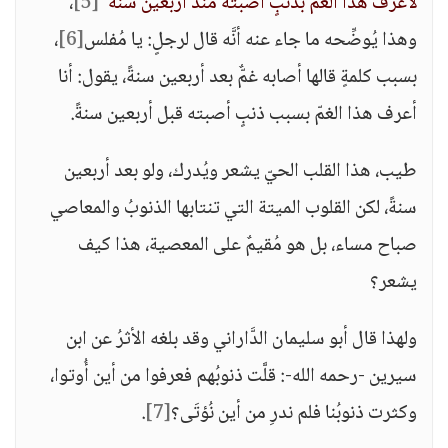
لأعرف هذا الغمّ بذنبٍ أصبتُه منذ أربعين سنةً"
[5]
،
وهذا يُوضِّحه ما جاء عنه أنَّه قال لرجلٍ: يا مُفلس
[6]
،
بسبب كلمةٍ قالها أصابه غمٌّ بعد أربعين سنةً، يقول: أنا
أعرف هذا الغمّ بسبب ذنبٍ أصبته قبل أربعين سنةً.
طيب، هذا القلب الحيّ يشعر ويُدرك، ولو بعد أربعين
سنةً، لكن القلوب الميتة التي تنتابها الذنوبُ والمعاصي
صباح مساء، بل هو مُقيمٌ على المعصية، هذا كيف
يشعر؟
ولهذا قال أبو سليمان الدَّاراني وقد بلغه الأثرُ عن ابن
سيرين -رحمه الله-: قلَّت ذنوبُهم فعرفوا من أين أُوتوا،
وكثرت ذنوبُنا فلم ندرِ من أين نُؤتَى؟
[7]
.