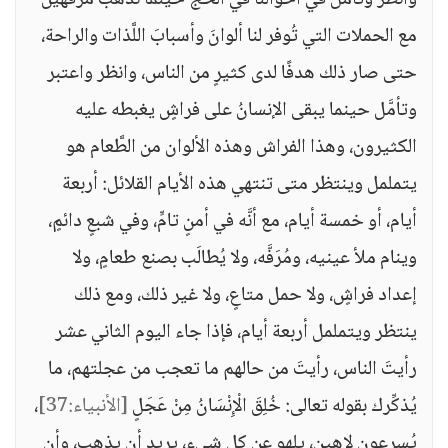
وانظر وتأمَّل في أحوالنا في الحجِّ حينما نذهب مُرفَّهين
مع الحملات التي تُوفر لنا ألوانَ وأسبابَ اللَّذات والراحة،
حتى صار ذلك هدفًا لدى كثيرٍ من الناس، وانظر واعتبر
وتأمَّل حينما يبقى الإنسانُ على فراشٍ يغبطه عليه
الكثيرون، وهذا الفراش وهذه الألوان من الطَّعام هو
يتململ وينتظر متى تنتهي هذه الأيام القلائل: أربعة
أيام، أو خمسة أيام، مع أنَّه في أمنٍ تامٍّ، وفي شبعٍ دائمٍ،
وينام ملأ عينيه، ومُرَفَّه، ولا يُطالَب بصنع طعامٍ، ولا
إعداد فراشٍ، ولا حمل متاعٍ، ولا غير ذلك، ومع ذلك
ينتظر ويتململ أربعة أيام، فإذا جاء اليوم الثاني عشر
رأيتَ الناس، رأيتَ من حالهم ما تعجب من عجلتهم، ما
يُذكِّرك بقوله تعالى: خُلِقَ الْإِنْسَانُ مِنْ عَجَلٍ
[الأنبياء:37]
،
يُسرعون لاهين، يلهو عن كل شيءٍ، يريد أن يذهب، وأن