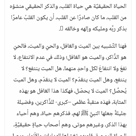
الحياة الحقيقيَّة هي حياة القلب، والذكر الحقيقي منشؤه
من القلب، ما كان صادرًا عن القلب، أن يكون القلبُ عامرًا
بذكر ربِّه ومليكه وإلهه وخالقه .
فهنا التَّشبيه بين الميت والغافل، والحيّ والميت، فالحيّ
هو الذَّاكر، والميت هو الغافل؛ وذلك في عدم الانتفاع، لا
نفعَ ولا انتفاعَ لكل واحدٍ منهما، هل الميت ينتفع؟ لا
ينتفع، وهل الميت يتقدّم؟ الميت لا يتقدّم، وهل الميت
يُحصِّل؟ الميت لا يحصّل، فهكذا هذا الغافل هو بهذه
المثابة، فهذه منقبةٌ عظمى –كبرى- للذَّاكرين، وفضيلة
جليلةٌ جعلها النبيُّ ﷺ لهم، فذكرهم حياة، وهم أحياء
بهذا الذكر، وغيرهم موتى، وهم أصحاب حياةٍ حقيقيَّةٍ،