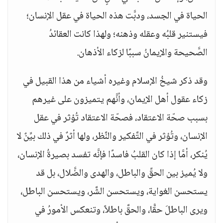
الحياة في الجسد، ودبَّت هذه الحياة في عقل الإنسان؛
فيستنير قلبُه وعقله وذهنه؛ ولهذا كانت العقائدُ
الصَّحيحة والإيمانُ سببًا لزكاء الأذهان.
وقد ذكر شيخُ الإسلام وغيره أشياء من هذا القبيل في
زكاء عقول أهل الإيمان، وأنَّهم يتميزون على غيرهم
بسبب صحّة الاعتقاد، فصحّة الاعتقاد تُؤثر في عقل
الإنسان، وتُؤثر في التَّفكير والنَّظر، ولها أثرٌ في ذلك بيِّنٌ لا
يُنكر، أمَّا إذا كان القلبُ فاسدًا فإنَّه تفسد بصيرةُ الإنسان،
ولا يُميز بين الحقِّ والباطل، والهدى والضَّلال، بل قد
يستحسن الغواية، ويستحسن الشَّر، ويستحسن الباطل،
ويرى الباطلَ حقًّا، والحقَّ باطلاً، وتنعكس الأمورُ في