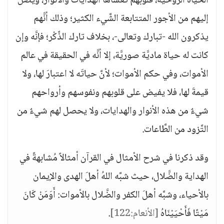
الحياة الروحية، قلوبهم تغشاها الهدايات والأنوار، ويصل
إليهم من الأجور المتتابعة الشَّيء الكثير؛ وذلك أنَّهم
يذكرون الله -تبارك وتعالى-، بخلاف تارك الذِّكْر؛ فإنَّه وإن
كانت له حياة ماديَّة صوريَّة، إلا أنَّه في الحقيقة في عالم
الأموات، وفي حكم الأموات؛ لأنَّ حياتَه لا اعتبارَ لها، ولا
قيمةَ لها، فلا يفيض على قلوبهم ونفوسهم وأرواحهم
شيءٌ من هذه الأنوار والهدايات، ولا يحصل لهم شيءٌ من
التَّزود من الطَّاعات.
وقد ذكرنا في شرح الأمثال في القرآن أمثالاً مُشابهةً في
الهداية والضَّلال، حيث شبَّه اللهُ أهلَ الهدى والإيمان
بالأحياء، وشبَّه أهلَ الكفر والضَّلال بالأموات: أَوَمَنْ كَانَ
مَيْتًا فَأَحْيَيْنَاهُ
[الأنعام:122]
.