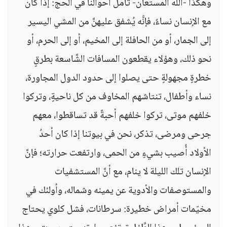
وهكذا -الله المستعان- تأمَّل أحوالنا في الحجِّ: إذا كان
مع الإنسان نساءٌ، فإنَّه يُشفق عليهنَّ من المشي اليسير
إلى الجمار، أو من الحافلة إلى المخيم، أو إلى الحرم، أو
نحو ذلك، وهؤلاء يقطعون المسافات الشَّاسعة بطرقٍ
خطرةٍ مجهولةٍ حتى يصلوا إلى حدود الدول المجاورة،
نساء وأطفال، تنتاشهم المخاوف من كل ناحيةٍ، وتركوا
خلفهم موتى، تركوا خلفهم أحبةً قد تساقطوا، معهم
جرحى ومرضى، تذكر، نحن في بيوتنا إذا كان أحدُ
الأولاد أُصيب بشيءٍ من الحمى، وارتفعت حرارته؛ فإنَّ
الإنسان تلك الليلة لا ينام، مع أنَّ المستشفيات
والمستوصفات والأدوية عن يمينه وشماله، وأولئك في
مخيّمات أمراض خطيرة: سرطانات، فشل كلوي يحتاج