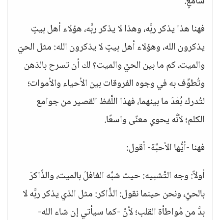
سامعٍ.
فهنا هذا يذكر ربَّه، وهذا لا يذكر ربَّه، هؤلاء أهل بيتٍ
يذكرون الله، وهؤلاء أهل بيتٍ لا يذكرون الله: مثل الحيّ
والميت، كم ما بين الحيِّ والميت؟ لك أن تسرح بالذهن
وتُطوِّف به في وجوه الفروقات بين الأحياء والأموات؛
لتُدرك بُعْدَ ما بينهما، فهذا اللَّفظ القصير من جوامع
الكلم؛ لأنَّه يحوي معنًى واسعًا.
فهنا -أيُّها الأحبَّة- أقول:
أولاً: وجه التَّشبيه: حيث شبَّه الغافلَ بالميت، والذَّاكرَ
بالحيِّ، ونحن حينما نقول: الذَّاكر: مثل الذي يذكر ربَّه لا
بدَّ من مُواطأة القلب؛ لأنَّ -كما سيأتي إن شاء الله-