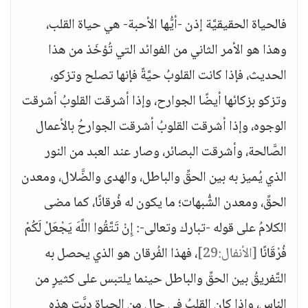
فالحياة الحقيقيَّة إذن -أيُّها الأحبة- هي حياة القلب،
وهذا هو الأمر الثاني من الفوائد التي تُؤخَذ من هذا
الحديث، فإذا كانت القلوبُ حيَّةً فإنها تصلح وتزكو،
وتزكو بزكائها أيضًا الجوارح، وإذا أشرقت القلوبُ أشرقت
الوجوه، وإذا أشرقت القلوبُ أشرقت الجوارحُ بالأعمال
الصَّالحة، وأشرقت البصائر، وصار عند العبد من النور
الذي يُميز به بين الحقِّ والباطل، والهدى والضَّلال، ومعدن
الحقِّ، ومعدن الشُّبهات؛ ما يكون له فُرقانًا، كما مضى
الكلامُ على قوله -تبارك وتعالى-: إِنْ تَتَّقُوا اللَّهَ يَجْعَلْ لَكُمْ
فُرْقَانًا
[الأنفال:29]
، فهذا الفُرقان هو الذي يحصل به
التَّفريقُ بين الحقِّ والباطل حينما يلتبس على كثيرٍ من
الناس، وإذا كان القلبُ في حالٍ من الحياة دبَّت هذه