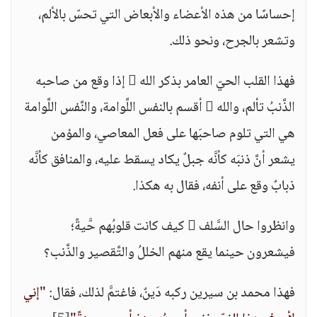
إحساسًا من هذه الأعضاء والأبعاض التي تحسّ بالألم،
وتشعر بالجرح، ونحو ذلك.
فهذا القلب الحيّ العامر بذكر الله  إذا وقع من صاحبه
الذَّنبُ تألم، والله  أقسم بالنفس اللَّوامة، والنَّفس اللَّوامة
هي التي تلوم صاحبَها على فعل المعاصي، والمؤمن
يشعر أنَّ ذنبَه كأنَّه جبلٌ يكاد يسقط عليه، والمنافق كأنَّه
ذبابٌ وقع على أنفه، فقال به هكذا.
وانظروا حال السَّلف  كيف كانت قلوبُهم حَّيةً؛
فيشعرون حينما يقع منهم الخللُ والتَّقصير والذَّنب؟
فهذا محمد بن سيرين ركبه دَينٌ، فاغتمَّ لذلك، فقال:
"إني