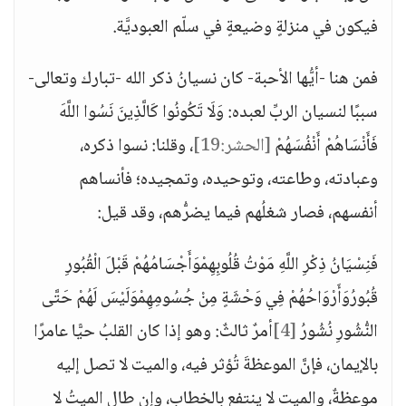
فيكون في منزلةٍ وضيعةٍ في سلّم العبوديَّة.
فمن هنا -أيُّها الأحبة- كان نسيانُ ذكر الله -تبارك وتعالى-
سببًا لنسيان الربِّ لعبده: وَلَا تَكُونُوا كَالَّذِينَ نَسُوا اللَّهَ
فَأَنْسَاهُمْ أَنْفُسَهُمْ
[الحشر:19]
، وقلنا: نسوا ذكره،
وعبادته، وطاعته، وتوحيده، وتمجيده؛ فأنساهم
أنفسهم، فصار شغلُهم فيما يضرُّهم، وقد قيل:
فَنِسْيَانُ ذِكْرِ اللَّهِ مَوْتُ قُلُوبِهِمْوَأَجْسَامُهُمْ قَبْلَ الْقُبُورِ
قُبُورُوَأَرْوَاحُهُمْ فِي وَحْشَةٍ مِنْ جُسُومِهِمْوَلَيْسَ لَهُمْ حَتَّى
النُّشُورِ نُشُورُ
[4]
أمرٌ ثالثٌ: وهو إذا كان القلبُ حيًّا عامرًا
بالإيمان، فإنَّ الموعظةَ تُؤثر فيه، والميت لا تصل إليه
موعظةٌ، والميت لا ينتفع بالخطاب، وإن طال الميتُ لا