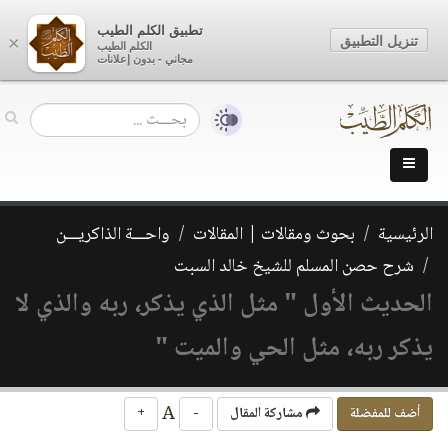
تطبيق الكلم الطيب
تنزيل التطبيق
×
الكلم الطيب
مجاني - بدون إعلانات
الرئيسية
بحوث ومقالات | المقالات
واحـــة الذاكريـــن
شرح حصن المسلم للشيخ خالد السبت
الحديث الأول " مثل الذي يذكر، ربه والذي لا
يذكر ربه، مثل الحي والميت "‏
A
أضف للمفضلة
مشاركة المقال
-
+