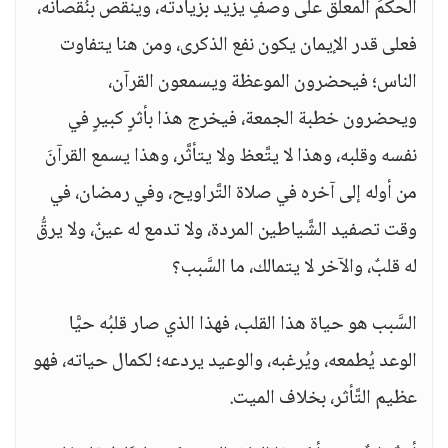
الحكمَ المعلَّق على وصفٍ يزيد بزيادته، وينقص بنُقصانه،
فعلى قدر الإيمان يكون نفع الذكرى، ومن هنا يتفاوت
الناس؛ فيحضرون الموعظة ويسمعون القرآن،
ويحضرون خطبة الجمعة، فيخرج هذا بأثرٍ كبيرٍ في
نفسه وقلبه، وهذا لا يتَّعظ ولا يتأثَّر، وهذا يسمع القرآنَ
من أوله إلى آخره في صلاة التَّراويح، وفي رمضان، في
وقت تصفيد الشَّياطين المردة، ولا تدمع له عينٌ، ولا يرقُّ
له قلبٌ، والآخر لا يتمالك، ما السَّبب؟
السَّبب هو حياة هذا القلب، فهذا الذي صار قلبُه حيًّا
الوعد يُطمعه، ويُرغبه، والوعيد يردعه؛ لكمال حياته، فهو
عظيم التَّأثر، بخلاف الميت.