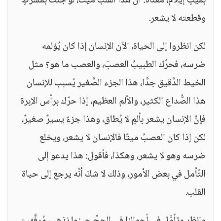
بميتٍ إيلام، معناه: أنَّ هذا القلبَ ميت، لو جئتَ بمشرطٍ
وقطعته لا يشعر.
لكن انظروا إلى الحياة، الآن الإنسان إذا كان يُؤلمه
ضرسه، فحرَّك الطبيبُ العصبَ، والعصب ما هو؟ مثل
الخيط الدَّقيق جدًّا، هذا الجزء الصَّغير يُسبب للإنسان
هذا الصُّداع الكثير، والألم العظيم، إذا حرّك برأس الإبرة
فإنَّ الإنسان يشعر بألمٍ لا يُطاق، وهذا جزءٌ يسيرٌ صغيرٌ،
لكن إذا كان العصبُ ميتًا فالإنسان لا يشعر، ويخلع
ضرسه وهو لا يشعر، وهكذا، فأقول: هذا يدعو إلى
التَّأمل في بعض الأمور، وذلك لا شكّ أنَّه يرجع إلى حياة
القلب.