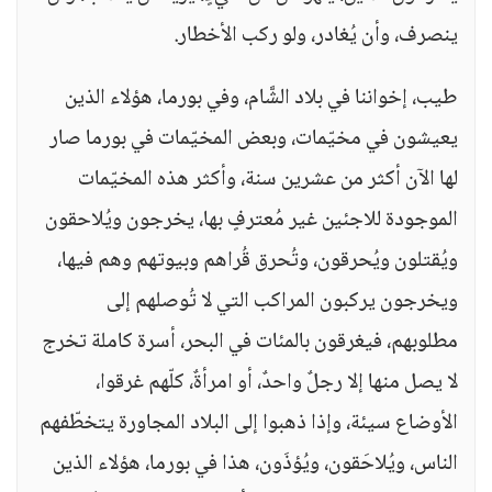
ينصرف، وأن يُغادر، ولو ركب الأخطار.
طيب، إخواننا في بلاد الشَّام، وفي بورما، هؤلاء الذين
يعيشون في مخيّمات، وبعض المخيّمات في بورما صار
لها الآن أكثر من عشرين سنة، وأكثر هذه المخيّمات
الموجودة للاجئين غير مُعترفٍ بها، يخرجون ويُلاحقون
ويُقتلون ويُحرقون، وتُحرق قُراهم وبيوتهم وهم فيها،
ويخرجون يركبون المراكب التي لا تُوصلهم إلى
مطلوبهم، فيغرقون بالمئات في البحر، أسرة كاملة تخرج
لا يصل منها إلا رجلٌ واحدٌ، أو امرأةٌ، كلّهم غرقوا،
الأوضاع سيئة، وإذا ذهبوا إلى البلاد المجاورة يتخطّفهم
الناس، ويُلاحَقون، ويُؤذَون، هذا في بورما، هؤلاء الذين