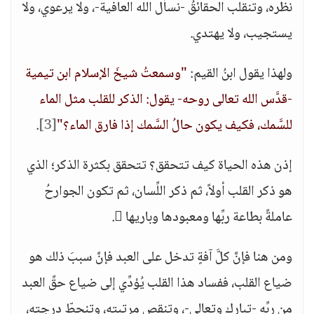
نظره، وتنقلب الحقائقُ -نسأل الله العافية-، ولا يرعوي، ولا
يستجيب، ولا يهتدي.
ولهذا يقول ابنُ القيم:
"وسمعتُ شيخَ الإسلام ابن تيمية
-قدَّس الله تعالى روحه- يقول: الذكر للقلب مثل الماء
للسَّمك، فكيف يكون حالُ السَّمك إذا فارق الماء؟"
[3]
.
إذن هذه الحياة كيف تتحقق؟ تتحقق بكثرة الذكر؛ الذي
هو ذكر القلب أولاً، ثم ذكر اللِّسان، ثم تكون الجوارحُ
عاملةً بطاعة ربِّها ومعبودها وباريها .
ومن هنا فإنَّ كلَّ آفةٍ تدخل على العبد فإنَّ سببَ ذلك هو
ضياع القلب، ففساد هذا القلب يُؤدِّي إلى ضياع حقِّ العبد
من ربِّه -تبارك وتعالى-، وتنقص مرتبته، وتنحطّ درجته،