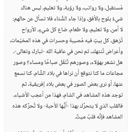
مُستقبل، ولا رواتب، ولا رؤية، ولا تعليم، ليس هناك
شيءٌ يلوح بالأفق، وإذا جاء الشِّتاء فلا تسأل عن حالهم:
لا أمن، ولا تعليم، ولا طعام، ضاع كل شيءٍ، الأرواح
تُزهق، كل بيتٍ فيه مُصيبة وحسرات في هذه المخيّمات،
وأعراض تُنتهك، ثم نحن في عافية الله -تبارك وتعالى-،
هل نشعر بهؤلاء، وصورهم تُنْقَل صباحًا ومساء؟ وصور
مجاعات ما كنا نتوقع أن نراها في بلاد الشَّام، كنا نسمع
عنها، أو نرى بعض الصور في بعض بلاد إفريقية، ثم
توجد هذه المشاهد في الشام، فهذا من أعجب الأشياء،
فالقلب الذي لا يتحرَّك بهذا -أيُّها الأحبة- ولا تُحرِّكه هذه
المشاهد فإنَّه قلبٌ ميتٌ.