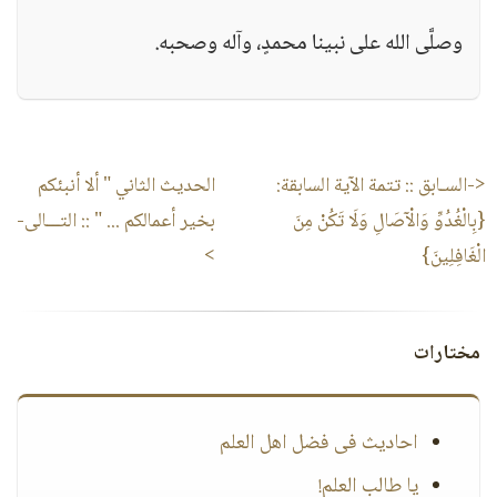
وصلَّى الله على نبينا محمدٍ، وآله وصحبه.
<-السـابق ::
تتمة الآية السابقة:
الحديث الثاني " ألا أنبئكم
{بِالْغُدُوِّ وَالْآصَالِ وَلَا تَكُنْ مِنَ
بخير أعمالكم ... "‏
:: التـــالى-
الْغَافِلِينَ}‏
>
مختارات
احاديث فى فضل اهل العلم
يا طالب العلم!