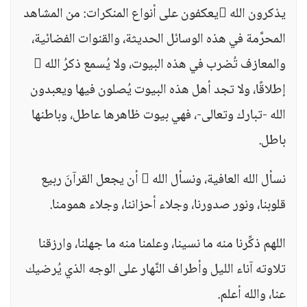
يذكرون الله يعكفون على أنواع المنكرات: من المشاهد
المحرَّمة في هذه الوسائل الحديثة، والقنوات الفضائية،
والمعازف تُضرب في هذه البيوت، ولا يُسمع ذكرُ الله 
إطلاقًا، ولا تجد أهل هذه البيوت يُصلون فيها ويعبدون
الله -تبارك وتعالى-، فهي بيوت ظاهرها عاطل، وباطنها
باطل.
نسأل الله العافية، ونسأل الله  أن يجعل القرآنَ ربيع
قلوبنا، ونور صدورنا، وجلاء أحزاننا، وجلاء همومنا.
اللهم ذكِّرنا منه ما نسينا، وعلمنا منه ما جهلنا، وارزقنا
تلاوته آناء الليل وأطراف النَّهار على الوجه الذي يُرضيك
عنا، والله أعلم.