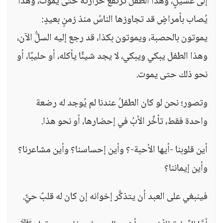
إلى غسيلٍ، وهذا الطِّفل ترتفع حرارته حتى يموت، وهذا
يُصاب بأمراضٍ قد تجاوزها الناسُ منذ زمنٍ بعيدٍ:
يموتون بالحصبة، ويموتون بكذا، قد رجع إليه السلُّ الآن،
وهذا الطفل يبكي ويبكي، لا يجد شيئًا يأكله، أو حليبًا، أو
نحو ذلك حتى يموت.
وتصور؛ نحن لو كان الطفلُ عندنا لم يُوجد له رضعة
واحدة فقط، تأخَّر الأبُ في إحضارها، أو نحو هذا.
أين قلوبنا -أيها الأحبة-؟ وأين إحساسنا؟ وأين مشاعرنا؟
وأين إيماننا؟
فينبغي على العبد أن يتذكَّر إخوانه إن كان له قلبٌ حيٌّ.