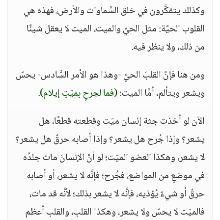
وكذلك يتفكَّرون في خلق السَّماوات والأرض، فهذه هي
القلوب الحيَّة: مثل الحيِّ والميت، الميت لا يعقل شيئًا
من ذلك، ولا ينظر فيه.
ومن هنا فإنَّ القلبَ الحيَّ -وهذا هو الأمر السَّادس- يحسّ
ويشعر ويتألم، أمَّا الميت:
(فما لجرحٍ بميّتٍ إيلام)
.
الآن لو أخذت جثة إنسان ميّت وقطعته قطعًا، هل
يشعر؟ وإذا جُرح هل يشعر؟ وإذا أصابه حرقٌ هل يشعر؟
لا يشعر، وهكذا العضو الميّت؛ لو أنَّ الإنسانَ مات جلدُه
في موضعٍ من المواضع، فجُرح؛ فإنَّه لا يشعر، أو أصابه
حرقٌ أو شيءٌ يُؤذيه، فإنَّه لا يشعر بذلك؛ لأنَّه قد مات،
فالميّت لا يحسّ ولا يشعر، وهكذا القلب، والقلب أعظم