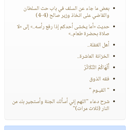
بعض ما جاء عن السلف في باب حث السلطان
والقاضي على اتخاذ وزير صالح (4-4)
حديث «أما يخشى أحدكم إذا رفع رأسه..» إلى «لا
صلاة بحضرة طعام..»
أهل الغفلة..
الخزانة العاشرة..
أَلْهَاكُمُ التَّكَاثُرُ
فقه الذوق
" القيـوم "
شرح دعاء "اللهم إني أسألك الجنة وأستجير بك من
النار (ثلاث مرات)"