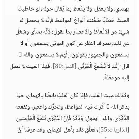
يهتدي، ولا يعقل، ولا يتَّعظ بما يُقال حوله، لو خاطبتَ
الميتَ خطابًا ضمَّنته أنواعَ المواعظ فإنَّه لا يحصل له
شيءٌ من الاتِّعاظ والاعتبار بما تقول؛ لأنَّه بمنأى وشغل
عن ذلك، بصرف النظر عن كون الموتى يسمعون أو لا
يسمعون، والجمهور يقولون: إنَّهم لا يسمعون، والله 
قال: إِنَّكَ لَا تُسْمِعُ الْمَوْتَى
[النمل:80]
، فهذا الميت لا تصل
إليه موعظةٌ.
وكذلك ميت القلب، فإذا كان القلبُ نابضًا بالإيمان، حيًّا
بذكر الله  أثَّرت فيه المواعظ، وتحرَّك واعتبر، ونفعته
الذِّكْرَى، والله يقول: وَذَكِّرْ فَإِنَّ الذِّكْرَى تَنْفَعُ الْمُؤْمِنِينَ
[الذاريات:55]
، فعلَّق ذلك بأهل الإيمان، وقد عرفنا أنَّ