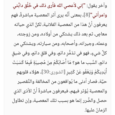
وآخر يقول:
"إني لأعصي الله فأرى ذلك في خُلُق دابَّتي
وامرأتي"
[8]
، بمعنى أنَّه يرى أثر المعصية مباشرةً، فهم
يعرفون أنَّ هذا من المعصية الفلانية، لكنَّ الذي حياته
معاصٍ، ثم بعد ذلك يشتكي من أولاده، ومن زوجته،
وعمله، وجيرانه، وأصحابه، ومن سيارته، ويشتكي من
كلِّ شيءٍ، فهو في تذمُّرٍ دائمٍ، وفي قلقٍ دائمٍ، وفي ضيقٍ
دائمٍ، السَّبب ما هو؟ مَا أَصَابَكُمْ مِنْ مُصِيبَةٍ فَبِمَا كَسَبَتْ
أَيْدِيكُمْ وَيَعْفُو عَنْ كَثِيرٍ
[الشورى:30]
، هؤلاء قلوبهم
حيَّة، فصار أدنى ما يُواقعون من المخالفة والتَّقصير
والمعصية يُؤثر فيهم، فيعرفون مباشرةً أنَّ الأذى الذي
حصل والضَّرر إنما هو بسبب تلك المعصية، وإن تطاول
الزمانُ عليها.