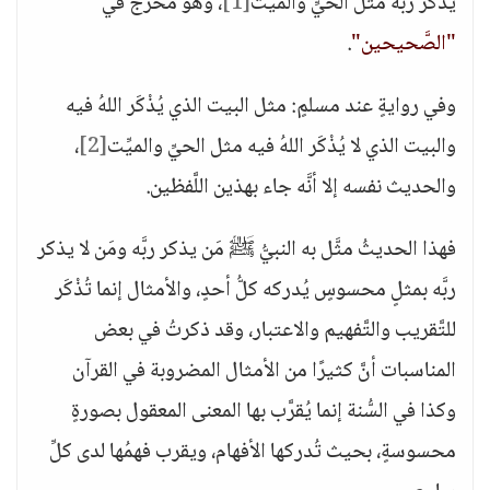
يذكر ربَّه مثل الحيِّ والميِّت
[1]
، وهو مُخرَّجٌ في
"الصَّحيحين"
.
وفي روايةٍ عند مسلمٍ: مثل البيت الذي يُذْكَر اللهُ فيه
والبيت الذي لا يُذْكَر اللهُ فيه مثل الحيِّ والميِّت
[2]
،
والحديث نفسه إلا أنَّه جاء بهذين اللَّفظين.
فهذا الحديثُ مثَّل به النبيُّ ﷺ مَن يذكر ربَّه ومَن لا يذكر
ربَّه بمثلٍ محسوسٍ يُدركه كلُّ أحدٍ، والأمثال إنما تُذْكَر
للتَّقريب والتَّفهيم والاعتبار، وقد ذكرتُ في بعض
المناسبات أنَّ كثيرًا من الأمثال المضروبة في القرآن
وكذا في السُّنة إنما يُقرَّب بها المعنى المعقول بصورةٍ
محسوسةٍ، بحيث تُدركها الأفهام، ويقرب فهمُها لدى كلِّ