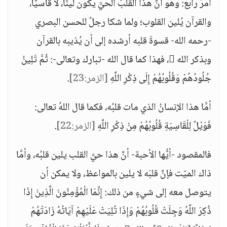
أمرٌ رابعٌ: وهو أنَّ هذا القلبَ الحيَّ يكون لينًا، لا قاسيًا،
والقرآن يُلين القلوب؛ ولما شكا رجلٌ للحسن البصري
-رحمه الله- قسوةَ قلبه أرشده إلى أن يُذيبه بالقرآن
وبذكر الله ، فهذا كما قال الله -تبارك وتعالى-: ثُمَّ تَلِينُ
جُلُودُهُمْ وَقُلُوبُهُمْ إِلَى ذِكْرِ اللَّهِ
[الزمر:23]
.
أمَّا هذا الإنسانُ الذي مات قلبُه، فكما قال اللهُ تعالى:
فَوَيْلٌ لِلْقَاسِيَةِ قُلُوبُهُمْ مِنْ ذِكْرِ اللَّهِ
[الزمر:22]
.
فالمقصود -أيُّها الأحبة- أنَّ هذا حيَّ القلب يلين قلبُه، وأمَّا
ذاك الميّت فإنَّ قلبَه لا يلين بالمواعظ، ولا يمكن أن
يتوصل معه إلى شيءٍ من ذلك: إِنَّمَا الْمُؤْمِنُونَ الَّذِينَ إِذَا
ذُكِرَ اللَّهُ وَجِلَتْ قُلُوبُهُمْ وَإِذَا تُلِيَتْ عَلَيْهِمْ آيَاتُهُ زَادَتْهُمْ