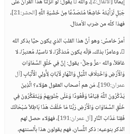
إِيمَانًا
[الأنفال:2]
، والله  يقول: لَوْ أَنْزَلْنَا هَذَا الْقُرْآنَ عَلَى
جَبَلٍ لَرَأَيْتَهُ خَاشِعًا مُتَصَدِّعًا مِنْ خَشْيَةِ اللَّهِ
[الحشر:21]
،
فهذا كلّه من ضرب الأمثال.
أمرٌ خامسٌ: وهو أنَّ هذا القلبَ الذي يكون حيًّا بذكر الله
، وعامرًا بذلك، فإنَّه يكون مُتذكِّرًا، لا ناسيًا، مُعتبرًا، لا
غافلاً، والله -عزَّ وجلَّ- يقول: إِنَّ فِي خَلْقِ السَّمَاوَاتِ
وَالْأَرْضِ وَاخْتِلَافِ اللَّيْلِ وَالنَّهَارِ لَآيَاتٍ لِأُولِي الْأَلْبَابِ
[آل
عمران:190]
، مَن هم أصحاب العقول هؤلاء؟ الَّذِينَ
يَذْكُرُونَ اللَّهَ قِيَامًا وَقُعُودًا وَعَلَى جُنُوبِهِمْ وَيَتَفَكَّرُونَ فِي
خَلْقِ السَّمَاوَاتِ وَالْأَرْضِ رَبَّنَا مَا خَلَقْتَ هَذَا بَاطِلاً سُبْحَانَكَ
فَقِنَا عَذَابَ النَّارِ
[آل عمران:191]
، فهؤلاء حصل لهم
الذكر بنوعيه: ذكر اللِّسان، فهم يقولون هذا بألسنتهم،