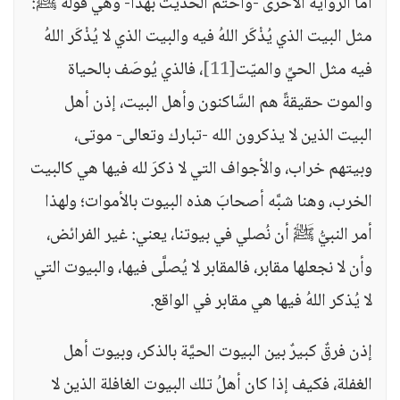
أمَّا الرِّواية الأخرى -وأختم الحديثَ بهذا- وهي قوله ﷺ:
مثل البيت الذي يُذْكَر اللهُ فيه والبيت الذي لا يُذْكَر اللهُ
فيه مثل الحيِّ والميّت
[11]
، فالذي يُوصَف بالحياة
والموت حقيقةً هم السَّاكنون وأهل البيت، إذن أهل
البيت الذين لا يذكرون الله -تبارك وتعالى- موتى،
وبيتهم خراب، والأجواف التي لا ذكرَ لله فيها هي كالبيت
الخرب، وهنا شبَّه أصحابَ هذه البيوت بالأموات؛ ولهذا
أمر النبيُّ ﷺ أن نُصلي في بيوتنا، يعني: غير الفرائض،
وأن لا نجعلها مقابر، فالمقابر لا يُصلَّى فيها، والبيوت التي
لا يُذكر اللهُ فيها هي مقابر في الواقع.
إذن فرقٌ كبيرٌ بين البيوت الحيَّة بالذكر، وبيوت أهل
الغفلة، فكيف إذا كان أهلُ تلك البيوت الغافلة الذين لا