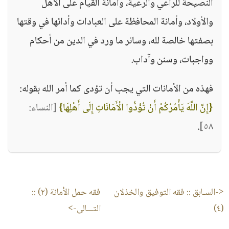
النصيحة للراعي والرعية، وأمانة القيام على الأهل
والأولاد، وأمانة المحافظة على العبادات وأدائها في وقتها
بصفتها خالصة لله، وسائر ما ورد في الدين من أحكام
وواجبات، وسنن وآداب.
فهذه من الأمانات التي يجب أن تؤدى كما أمر الله بقوله:
{إِنَّ اللَّهَ يَأْمُرُكُمْ أَنْ تُؤَدُّوا الْأَمَانَاتِ إِلَى أَهْلِهَا}
[النساء:
.
٥٨]
<-السـابق ::
فقه التوفيق والخذلان
فقه حمل الأمانة (٢)
::
(٤)
التـــالى->