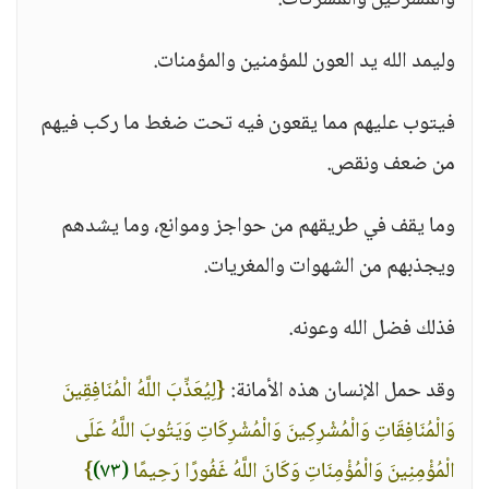
والمشركين والمشركات.
وليمد الله يد العون للمؤمنين والمؤمنات.
فيتوب عليهم مما يقعون فيه تحت ضغط ما ركب فيهم
من ضعف ونقص.
وما يقف في طريقهم من حواجز وموانع، وما يشدهم
ويجذبهم من الشهوات والمغريات.
فذلك فضل الله وعونه.
وقد حمل الإنسان هذه الأمانة:
{لِيُعَذِّبَ اللَّهُ الْمُنَافِقِينَ
وَالْمُنَافِقَاتِ وَالْمُشْرِكِينَ وَالْمُشْرِكَاتِ وَيَتُوبَ اللَّهُ عَلَى
الْمُؤْمِنِينَ وَالْمُؤْمِنَاتِ وَكَانَ اللَّهُ غَفُورًا رَحِيمًا
(٧٣)
}