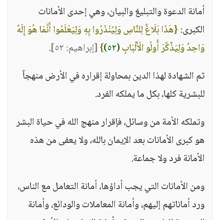
أمانة الدعوة والتبليغ والبيان، وهي إحدى الأمانات
الكبرى:
{هَذَا بَلَاغٌ لِلنَّاسِ وَلِيُنْذَرُوا بِهِ وَلِيَعْلَمُوا أَنَّمَا هُوَ إِلَهٌ
وَاحِدٌ وَلِيَذَّكَّرَ أُولُو الْأَلْبَابِ
(٥٢)
}
[إبراهيم: ٥٢]
.
ثم الشهادة لهذا الدين بمحاولة إقراره في الأرض منهجاً
للبشرية كلها، بكل ما يملكه الفرد.
وتملكه الأمة من وسائل، فإقرار منهج الله في حياة البشر
هو كبرى الأمانات بعد الإيمان بالله، ولا يعفى من هذه
الأمانة فرد ولا جماعة.
ومن الأمانات التي يجب أداؤها، أمانة التعامل مع الناس،
ورد أماناتهم إليهم، وأمانة المعاملات والودائع، وأمانة