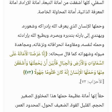
السفلي، كلها أشفقت من أمانة التبعة، أمانة الإرادة، أمانة
المعرفة الذاتية، أمانة المحاولة الخاصة.
وحملها الإنسان الذي يعرف الله بإدراكه وشعوره،
ويهتدي إلى بارئه بتدبره وبصره، ويطيع الله بإرادته
وحمله لنفسه، ومقاومة انحرافاته ونزغاته، ومجاهدة
ميوله وشهواته كما قال سبحانه:
{إِنَّا عَرَضْنَا الْأَمَانَةَ عَلَى
السَّمَاوَاتِ وَالْأَرْضِ وَالْجِبَالِ فَأَبَيْنَ أَنْ يَحْمِلْنَهَا وَأَشْفَقْنَ
مِنْهَا وَحَمَلَهَا الْإِنْسَانُ إِنَّهُ كَانَ ظَلُومًا جَهُولًا
(٧٢)
}
[الأحزاب: ٧٢]
.
حقاً إنها أمانة عظيمة حملها هذا المخلوق الصغير
الحجم، القليل القوة، الضعيف الحول، المحدود العمر،