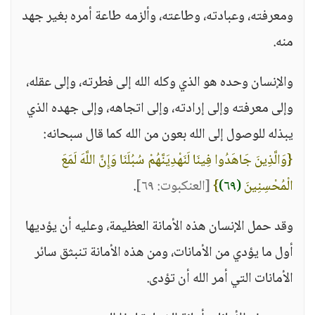
ومعرفته، وعبادته، وطاعته، وألزمه طاعة أمره بغير جهد
منه.
والإنسان وحده هو الذي وكله الله إلى فطرته، وإلى عقله،
وإلى معرفته وإلى إرادته، وإلى اتجاهه، وإلى جهده الذي
يبذله للوصول إلى الله بعون من الله كما قال سبحانه:
{وَالَّذِينَ جَاهَدُوا فِينَا لَنَهْدِيَنَّهُمْ سُبُلَنَا وَإِنَّ اللَّهَ لَمَعَ
الْمُحْسِنِينَ
(٦٩)
}
[العنكبوت: ٦٩]
.
وقد حمل الإنسان هذه الأمانة العظيمة، وعليه أن يؤديها
أول ما يؤدي من الأمانات، ومن هذه الأمانة تنبثق سائر
الأمانات التي أمر الله أن تؤدى.