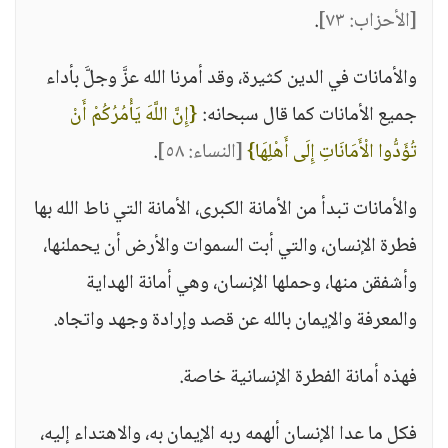
[الأحزاب: ٧٣]
.
والأمانات في الدين كثيرة، وقد أمرنا الله عزَّ وجلَّ بأداء
جميع الأمانات كما قال سبحانه:
{إِنَّ اللَّهَ يَأْمُرُكُمْ أَنْ
تُؤَدُّوا الْأَمَانَاتِ إِلَى أَهْلِهَا}
[النساء: ٥٨]
.
والأمانات تبدأ من الأمانة الكبرى، الأمانة التي ناط الله بها
فطرة الإنسان، والتي أبت السموات والأرض أن يحملنها،
وأشفقن منها، وحملها الإنسان، وهي أمانة الهداية
والمعرفة والإيمان بالله عن قصد وإرادة وجهد واتجاه.
فهذه أمانة الفطرة الإنسانية خاصة.
فكل ما عدا الإنسان ألهمه ربه الإيمان به، والاهتداء إليه،