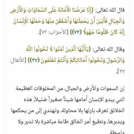
قال الله تعالى:
{إِنَّا عَرَضْنَا الْأَمَانَةَ عَلَى السَّمَاوَاتِ وَالْأَرْضِ
وَالْجِبَالِ فَأَبَيْنَ أَنْ يَحْمِلْنَهَا وَأَشْفَقْنَ مِنْهَا وَحَمَلَهَا الْإِنْسَانُ
إِنَّهُ كَانَ ظَلُومًا جَهُولًا
(٧٢)
}
[الأحزاب: ٧٢]
.
وقال الله تعالى:
{يَاأَيُّهَا الَّذِينَ آمَنُوا لَا تَخُونُوا اللَّهَ
وَالرَّسُولَ وَتَخُونُوا أَمَانَاتِكُمْ وَأَنْتُمْ تَعْلَمُونَ
(٢٧)
}
[الأنفال:
.
٢٧]
إن السموات والأرض والجبال، من المخلوقات العظيمة
التي يبدو الإنسان أمامها شيئاً صغيراً ضئيلاً، هذه
الخلائق تعرف بارئها بلا محاولة، وتهتدي إلى من يحكمها
ويدبرها، وتطيع أمر الخالق طاعة مباشرة بلا تدبر ولا
واسطة.