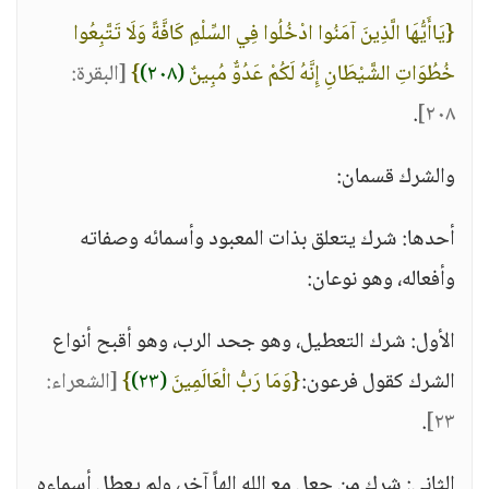
{يَاأَيُّهَا الَّذِينَ آمَنُوا ادْخُلُوا فِي السِّلْمِ كَافَّةً وَلَا تَتَّبِعُوا
خُطُوَاتِ الشَّيْطَانِ إِنَّهُ لَكُمْ عَدُوٌّ مُبِينٌ
(٢٠٨)
}
[البقرة:
.
٢٠٨]
والشرك قسمان:
أحدها: شرك يتعلق بذات المعبود وأسمائه وصفاته
وأفعاله، وهو نوعان:
الأول: شرك التعطيل، وهو جحد الرب، وهو أقبح أنواع
الشرك كقول فرعون:
{وَمَا رَبُّ الْعَالَمِينَ
(٢٣)
}
[الشعراء:
.
٢٣]
الثاني: شرك من جعل مع الله إلهاً آخر، ولم يعطل أسماءه