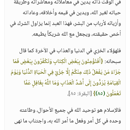
في الوقت ذاته يدين في معاملاته ومعاشراته وطريقة
حياته لغير الله، ويدين في قيمه وأخلاقه، وعاداته
وأزيائه لأرباب من البشر، فهذا العبد إنما يزاول الشرك في
أخص حقيقته، ويجعل مع الله شريكاً يطيعه.
فلهؤلاء الخزي في الدنيا والعذاب في الآخرة كما قال
سبحانه:
{أَفَتُؤْمِنُونَ بِبَعْضِ الْكِتَابِ وَتَكْفُرُونَ بِبَعْضٍ فَمَا
جَزَاءُ مَنْ يَفْعَلُ ذَلِكَ مِنْكُمْ إِلَّا خِزْيٌ فِي الْحَيَاةِ الدُّنْيَا وَيَوْمَ
الْقِيَامَةِ يُرَدُّونَ إِلَى أَشَدِّ الْعَذَابِ وَمَا اللَّهُ بِغَافِلٍ عَمَّا
تَعْمَلُونَ
(٨٥)
}
[البقرة: ٨٥]
.
فالإسلام هو توحيد الله في جميع الأحوال، وطاعته
وحده في كل أمر وفعل ما أمر الله به، واجتناب ما نهى