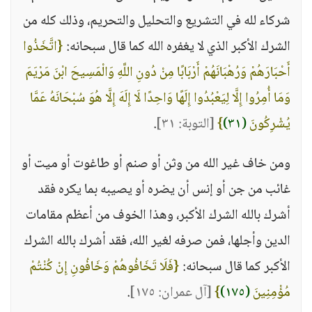
شركاء لله في التشريع والتحليل والتحريم، وذلك كله من
الشرك الأكبر الذي لا يغفره الله كما قال سبحانه:
{اتَّخَذُوا
أَحْبَارَهُمْ وَرُهْبَانَهُمْ أَرْبَابًا مِنْ دُونِ اللَّهِ وَالْمَسِيحَ ابْنَ مَرْيَمَ
وَمَا أُمِرُوا إِلَّا لِيَعْبُدُوا إِلَهًا وَاحِدًا لَا إِلَهَ إِلَّا هُوَ سُبْحَانَهُ عَمَّا
يُشْرِكُونَ
(٣١)
}
[التوبة: ٣١]
.
ومن خاف غير الله من وثن أو صنم أو طاغوت أو ميت أو
غائب من جن أو إنس أن يضره أو يصيبه بما يكره فقد
أشرك بالله الشرك الأكبر، وهذا الخوف من أعظم مقامات
الدين وأجلها، فمن صرفه لغير الله، فقد أشرك بالله الشرك
الأكبر كما قال سبحانه:
{فَلَا تَخَافُوهُمْ وَخَافُونِ إِنْ كُنْتُمْ
مُؤْمِنِينَ
(١٧٥)
}
[آل عمران: ١٧٥]
.