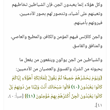
وكل هؤلاء إنما يعبدون الجن، فإن الشياطين تخاطبهم
وتعينهم على أشياء، وتتصور لهم بصور الآدميين،
فيرونهم بأعينهم.
والجن كالإنس فيهم المؤمن والكافر، والمطيع والعاصي،
والمنافق والفاسق.
والشياطين من الجن يوالون وينفعون من يفعل ما
يحبونه من الشرك والفسوق والعصيان من الآدميين:
{وَيَوْمَ يَحْشُرُهُمْ جَمِيعًا ثُمَّ يَقُولُ لِلْمَلَائِكَةِ أَهَؤُلَاءِ إِيَّاكُمْ
كَانُوا يَعْبُدُونَ
(٤٠)
قَالُوا سُبْحَانَكَ أَنْتَ وَلِيُّنَا مِنْ دُونِهِمْ بَلْ
كَانُوا يَعْبُدُونَ الْجِنَّ أَكْثَرُهُمْ بِهِمْ مُؤْمِنُونَ
(٤١)
}
[سبأ: ٤٠،
.
٤١]