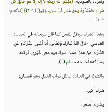
ونفرده بالعبودية:
{ذَلِكُمُ اللَّهُ رَبُّكُمْ لَا إِلَهَ إِلَّا هُوَ خَالِقُ كُلِّ
شَيْءٍ فَاعْبُدُوهُ وَهُوَ عَلَى كُلِّ شَيْءٍ وَكِيلٌ
(١٠٢)
}
[الأنعام:
.
١٠٢]
وهذا الشرك مبطل للعمل كما قال سبحانه في الحديث
القدسي: «قَالَ اللهُ تَبَارَكَ وَتَعَالَى: أنَا أغْنَى الشُّرَكَاءِ عَنِ
الشِّرْكِ، مَنْ عَمِلَ عَمَلا أشْرَكَ فِيهِ مَعِي غَيْرِي، تَرَكْتُهُ
وَشِرْكَهُ» أخرجه مسلم
(١)
.
والشرك في العبادة يبطل ثواب العمل وهو قسمان:
شرك أكبر.
وشرك أصغر.