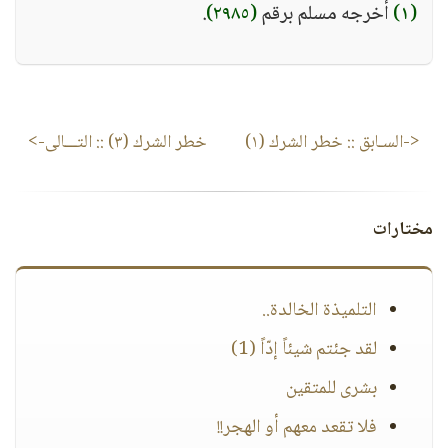
(١)
أخرجه مسلم برقم
(٢٩٨٥)
.
<-السـابق ::
خطر الشرك (١)
خطر الشرك (٣)
:: التـــالى->
مختارات
التلميذة الخالدة..
لقد جئتم شيئاً إدّاً (1)
بشرى للمتقين
فلا تقعد معهم أو الهجر!!