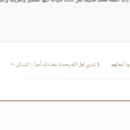
ي باب النفقة فقط، فكيف بمن كانت حياته كلها تقصير وتفريط وإع
وا أعمالهم
لا تدري لعل الله يحدث بعد ذلك أمراً
:: التـــالى->