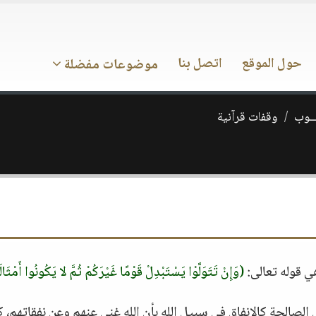
حول الموقع
اتصل بنا
موضوعات مفضلة
ـــوب
وقفات قرآنية
ي قوله تعالى:
(وَإِنْ تَتَوَلَّوْا يَسْتَبْدِلْ قَوْمًا غَيْرَكُمْ ثُمَّ لا يَكُونُوا أَمْثَال
ل الصالحة كالإنفاق في سبيل الله بأن الله غني عنهم وعن نفقاتهم، ك