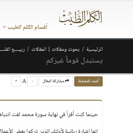
أقسام الكلم الطيب
الرئيسية
بحوث ومقالات | المقالات
ربيــــع القلـــ
يستبدل قوماً غيركم
A
أضف للمفضلة
مشاركة المقال
-
+
حينما كنت أقرأ في نهاية سورة محمد لفت انتباه
إنها إشارة ربانية لأولئك الذين تركوا بعض الأعما