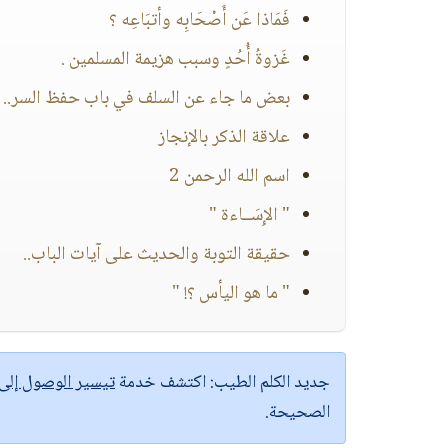
فَمَاذا عَن أَصْحَابِه وأتبَاعِه ؟
غَزوةُ أُحُدٍ وسبب هزيمة المسلمين .
بعض ما جاء عن السلف في باب حفظ السر..
علاقة الذكر بالإنجاز
اسم الله الرحمن 2
" الإِسَــاءة "
حقيقة التوبة والحديث على آيات الباب..
" ما هو اليأس ؟! "
جديد الكلم الطيب:
اكتشف خدمة
تيسير الوصول إل
الصحيحة.