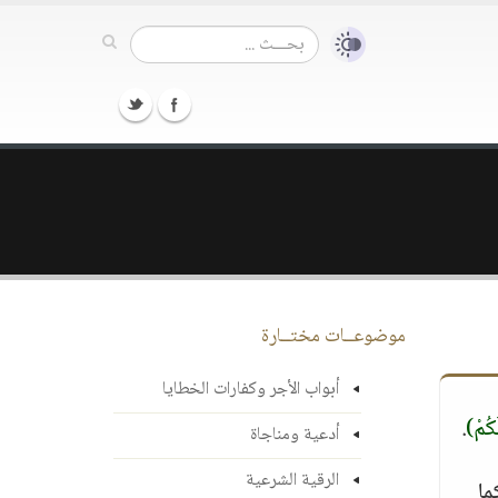
موضوعــات مختــارة
أبواب الأجر وكفارات الخطايا
َكُمْ)
.
أدعية ومناجاة
الرقية الشرعية
ما