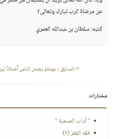
وإذا كان الله تعالى يريد أن يستبدل من قصّر ف
عن مرضاة الرب تبارك وتعالى؟
كتبه: سلطان بن عبدالله العمري
<-السـابق ::
يومئذٍ يصدر الناس أشتاتاً لير
مختارات
" آداب الصحبة "
فقه الفقر (٢)