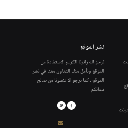
نشر الموقع
يث
نرجو لك زائرنا الكريم الاستفادة من
الموقع ونأمل منك التعاون معنا في نشر
الموقع ، كما نرجو الا تنسونا من صالح
قع
دعائكم
ترنت