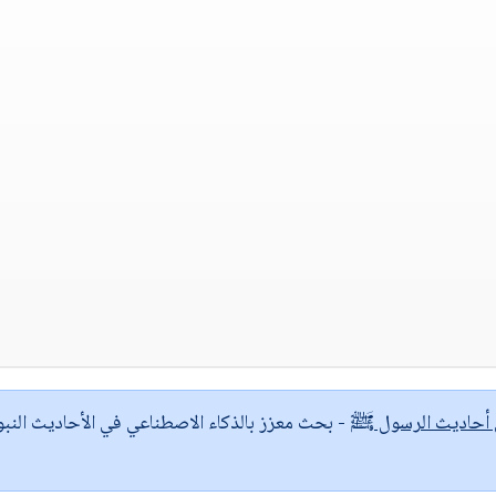
ى أحاديث الرسول ﷺ
- بحث معزز بالذكاء الاصطناعي في الأحاديث النبو