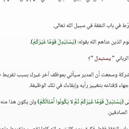
رّط في باب النفقة في سبيل الله تعالى.
 الذين عناهم الله بقوله:
(يَسْتَبْدِلْ قَوْمًا غَيْرَكُمْ)
.
لرباني
" يستبدل "
؟
 شركة وسمعت أن المدير سيأتي بموظف آخر غيرك بسبب تفريط 
اء لإقناعه بتغيير رأيه وإبقاءك في تلك الوظيفة.
لى
(يَسْتَبْدِلْ قَوْمًا غَيْرَكُمْ ثُمَّ لا يَكُونُوا أَمْثَالَكُمْ)
ولن يكون هذا منه
الصادقين.