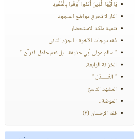
يَا أَيُّهَا الَّذِينَ آَمَنُوا أَوْفُوا بِالْعُقُودِ
النار لا تحرق مواضع السجود
تنمية ملكة الاستحضار
فقه درجات الآخرة - الجزء الثانى
" سالم مولى أبي حذيفة - بل نعم حامل القرآن "
الخزانة الرابعة..
" العَـــــدْل "
المشهد التاسع
الموضة..
فقه الإحسان (٢)