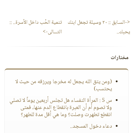
<-السـابق ::
٢٠ وسيلة تجعل ابنك
تنمية الحُب داخل الأسرة..
::
يحبك..
التـــالى->
مختارات
(ومن يتق الله يجعل له مخرجا ويرزقه من حيث لا
يحتسب)
س 5 : المرأة النفساء هل تجلس أربعين يوماً لا تصلي
ولا تصوم أم أن العبرة بانقطاع الدم عنها، فمتى
انقطع تطهرت وصلت؟ وما هي أقل مدة للطهر؟
دعاء دخول المسجد..