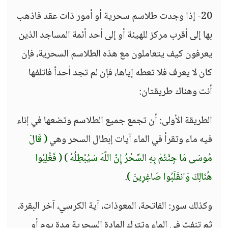
20- إذا وجدت طلاسم سحرية أو أمور ذات عقد فاذهب
بها إلى أقرب مركز للهيئة أو إلى أحد أئمة المساجد الذين
يعرفون كيف يتعاملون مع هذه الطلاسم السحرية، فإن
كان لا يعرف فلا تعطه إياها، فإن لم تجد أحداً فاتلفها
أنت وهناك طريقتان:
الطريقة الأولى: أن تجمع جميع الطلاسم وتضعها في إناء
فيه ماء وتقرأ في الماء آيات إبطال السحر وهي
( قَالَ
مُوسَى مَا جِئْتُمْ بِهِ السِّحْرُ إِنَّ اللَّهَ سَيُبْطِلُهُ )
( فَغُلِبُوا
هُنَالِكَ وَانقَلَبُوا صَاغِرِينَ )
.
وكذلك سور: الفاتحة، المعوذات، آية الكرسي، آخر البقرة،
ثم تنفث في الماء وتترك المادة السحرية مدة يوم أو