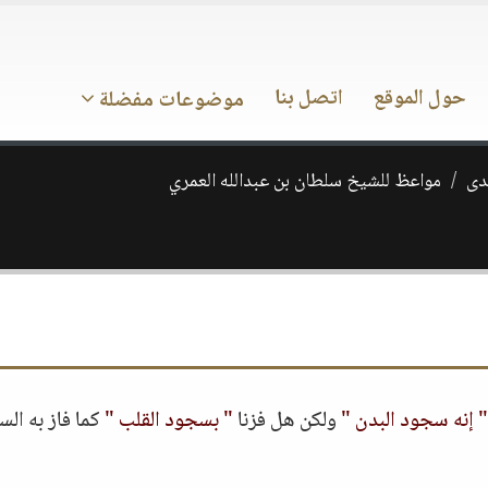
حول الموقع
اتصل بنا
موضوعات مفضلة
ـدى
مواعظ للشيخ سلطان بن عبدالله العمري
" إنه سجود البدن "
ولكن هل فزنا
" بسجود القلب "
كما فاز به الس