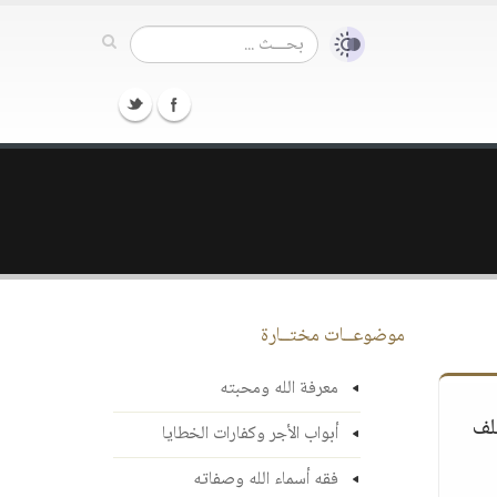
موضوعــات مختــارة
معرفة الله ومحبته
لف
أبواب الأجر وكفارات الخطايا
فقه أسماء الله وصفاته