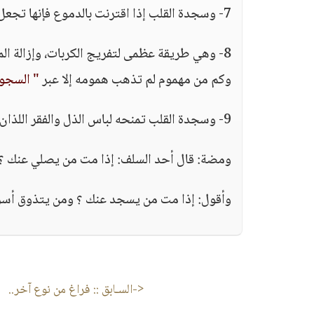
7- وسجدة القلب إذا اقترنت بالدموع فإنها تجعل القلب في مصاف الخاشعين والخائفين.
8- وهي طريقة عظمى لتفريج الكربات، وإزالة ال
وكم من مهموم لم تذهب همومه إلا عبر
" السجو
9- وسجدة القلب تمنحه لباس الذل والفقر اللذان هما أعظم ما يتصف العبد مع ربه عز وجل.
ومضة: قال أحد السلف: إذا مت من يصلي عنك ؟.
وأقول: إذا مت من يسجد عنك ؟ ومن يتذوق أسر
<-السـابق ::
فراغ من نوع آخر..