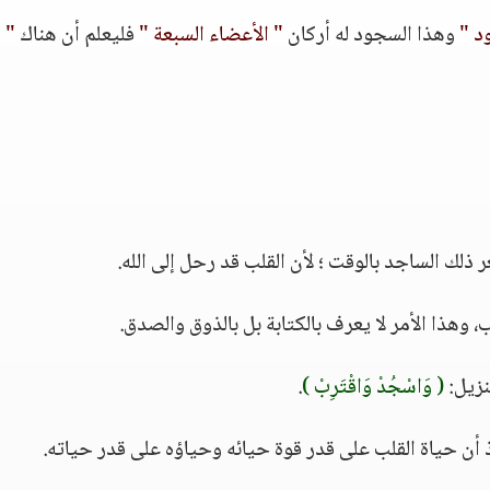
د "
وهذا السجود له أركان
" الأعضاء السبعة "
فليعلم أن هناك
"
، وهذا الأمر لا يعرف بالكتابة بل بالذوق والصدق.
( وَاسْجُدْ وَاقْتَرِبْ )
.