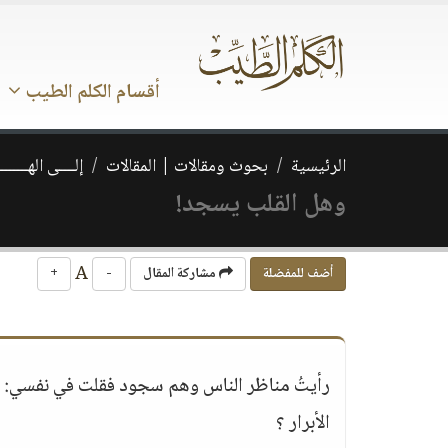
أقسام الكلم الطيب
الرئيسية
بحوث ومقالات | المقالات
إلــــى الهــــــ
وهل القلب يسجد!
A
أضف للمفضلة
مشاركة المقال
-
+
رأيتُ مناظر الناس وهم سجود فقلت في نفسي:
الأبرار ؟