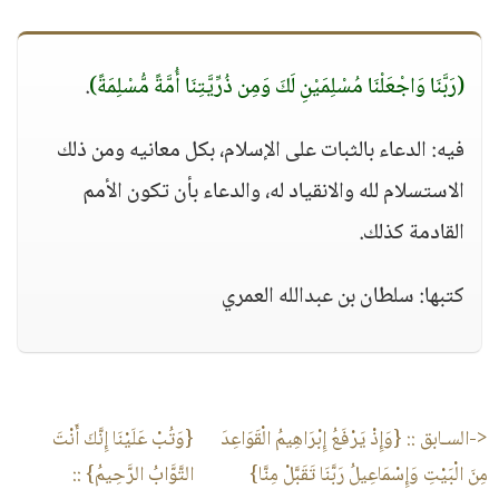
(رَبَّنَا وَاجْعَلْنَا مُسْلِمَيْنِ لَكَ وَمِن ذُرِّيَّتِنَا أُمَّةً مُّسْلِمَةً)
.
فيه: الدعاء بالثبات على الإسلام، بكل معانيه ومن ذلك
الاستسلام لله والانقياد له، والدعاء بأن تكون الأمم
القادمة كذلك.
كتبها: سلطان بن عبدالله العمري
<-السـابق ::
{وَإِذْ يَرْفَعُ إِبْرَاهِيمُ الْقَوَاعِدَ
{وَتُبْ عَلَيْنَا إِنَّكَ أَنْتَ
مِنَ الْبَيْتِ وَإِسْمَاعِيلُ رَبَّنَا تَقَبَّلْ مِنَّا}
التَّوَّابُ الرَّحِيمُ}
::