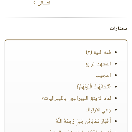
التـــالى->
مختارات
فقه النية (٢)
المشهد الرابع
المجيب
{تَشَابَهَتْ قُلُوبُهُمْ}
لماذا لا يثق الليبراليون بالليبراليات؟
وعي الارتباك
أَخْبَارُ مُعَاذِ بْنِ جَبَلٍ رَحِمَهُ اللَّهُ