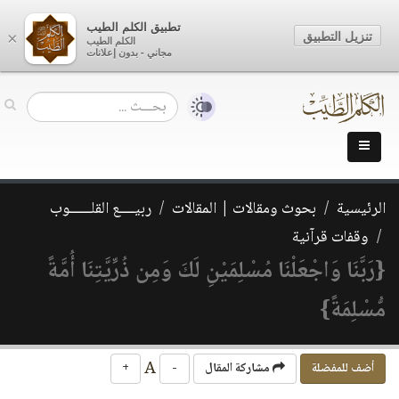
تطبيق الكلم الطيب
تنزيل التطبيق
×
الكلم الطيب
مجاني - بدون إعلانات
الرئيسية
بحوث ومقالات | المقالات
ربيــــع القلــــــوب
وقفات قرآنية
{رَبَّنَا وَاجْعَلْنَا مُسْلِمَيْنِ لَكَ وَمِن ذُرِّيَّتِنَا أُمَّةً
مُّسْلِمَةً}
A
أضف للمفضلة
مشاركة المقال
-
+