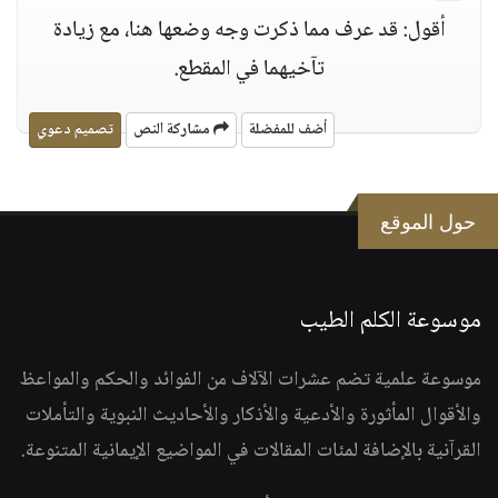
أقول: قد عرف مما ذكرت وجه وضعها هنا، مع زيادة
تآخيهما في المقطع.
أضف للمفضلة
مشاركة النص
تصميم دعوي
حول الموقع
موسوعة الكلم الطيب
موسوعة علمية تضم عشرات الآلاف من الفوائد والحكم والمواعظ
والأقوال المأثورة والأدعية والأذكار والأحاديث النبوية والتأملات
القرآنية بالإضافة لمئات المقالات في المواضيع الإيمانية المتنوعة.